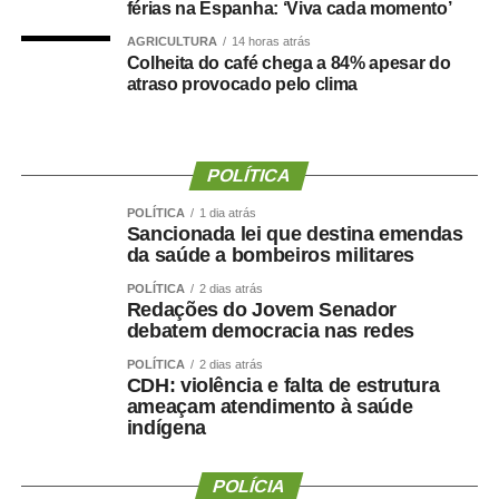
férias na Espanha: ‘Viva cada momento’
Prefeitura nega irregularidades
AGRICULTURA
14 horas atrás
Colheita do café chega a 84% apesar do
atraso provocado pelo clima
Em nota, a Prefeitura de Cuiabá afirmou que não há
irregularidades na situação funcional da ex-secretária.
Segundo o município, Danielle Carmona possui todos os
POLÍTICA
direitos garantidos por lei, incluindo férias e benefícios
POLÍTICA
1 dia atrás
como o prêmio saúde, desde que atendidos os critérios
Sancionada lei que destina emendas
estabelecidos.
da saúde a bombeiros militares
POLÍTICA
2 dias atrás
A gestão também informou que a lotação em gabinete é
Redações do Jovem Senador
um ato administrativo regular, especialmente em períodos
debatem democracia nas redes
de transição, e que a permanência da servidora no local
POLÍTICA
2 dias atrás
foi previamente alinhada com a atual direção da
CDH: violência e falta de estrutura
Secretaria.
ameaçam atendimento à saúde
indígena
Sobre os 60 dias de férias, a Prefeitura destacou que a
concessão ocorreu dentro da normalidade administrativa
POLÍCIA