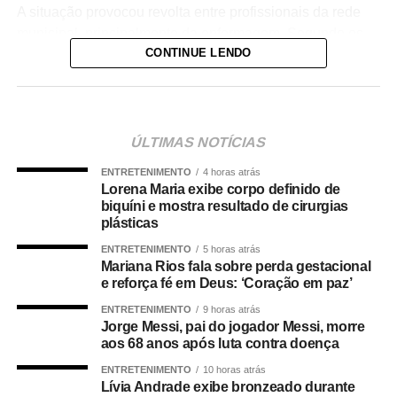
A situação provocou revolta entre profissionais da rede
municipal, principalmente da enfermagem. Segundo os
CONTINUE LENDO
denunciantes, a gestão costumava negar pedidos de
férias superiores a 30 dias para servidores da linha de
frente, sob a justificativa de falta de pessoal nas unidades
de saúde.
ÚLTIMAS NOTÍCIAS
Os servidores apontam ainda incoerência entre discurso
ENTRETENIMENTO
4 horas atrás
e prática da administração municipal. Durante a
Lorena Maria exibe corpo definido de
inauguração da Unidade de Saúde da Família (USF) do
biquíni e mostra resultado de cirurgias
bairro Pedregal, o prefeito teria afirmado que não
plásticas
autorizaria férias sem a devida substituição de
ENTRETENIMENTO
5 horas atrás
profissionais, o que reforçou a percepção de tratamento
Mariana Rios fala sobre perda gestacional
e reforça fé em Deus: ‘Coração em paz’
desigual dentro da pasta.
ENTRETENIMENTO
9 horas atrás
Danielle Carmona é servidora efetiva do município e atua
Jorge Messi, pai do jogador Messi, morre
aos 68 anos após luta contra doença
como enfermeira de carreira. Conforme os relatos, ela
teria se beneficiado de decisões administrativas tomadas
ENTRETENIMENTO
10 horas atrás
Lívia Andrade exibe bronzeado durante
enquanto ainda ocupava o cargo de secretária.