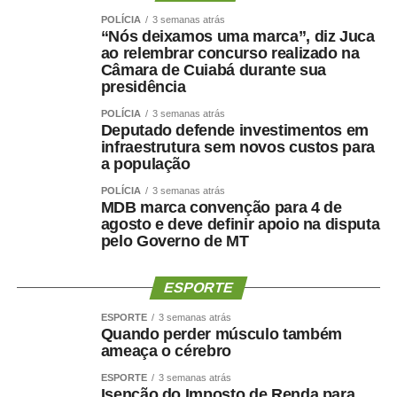
e já havia sido informada anteriormente, não havendo
POLÍCIA
3 semanas atrás
qualquer excepcionalidade.
“Nós deixamos uma marca”, diz Juca
ao relembrar concurso realizado na
Câmara de Cuiabá durante sua
presidência
POLÍCIA
3 semanas atrás
Deputado defende investimentos em
infraestrutura sem novos custos para
a população
POLÍCIA
3 semanas atrás
MDB marca convenção para 4 de
COMENTE ABAIXO:
agosto e deve definir apoio na disputa
pelo Governo de MT
WhatsApp
Facebook
Twitter
Messenger
LinkedIn
Share
ESPORTE
ESPORTE
3 semanas atrás
Quando perder músculo também
ameaça o cérebro
ESPORTE
3 semanas atrás
Isenção do Imposto de Renda para