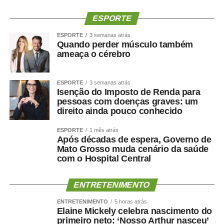
queimados, por meio do Centro de Tratamento de
ESPORTE
Queimados (CTQ), o HMC funciona em regime de portas
abertas para atendimentos de urgência e emergência.
ESPORTE
3 semanas atrás
Quando perder músculo também
A unidade dispõe de enfermarias adulta e infantil,
ameaça o cérebro
Hospital Dia, centros cirúrgicos, salas de medicação e
decisão médica, seis leitos destinados à saúde mental e
estrutura completa para assistência ambulatorial e
ESPORTE
3 semanas atrás
Isenção do Imposto de Renda para
hospitalar.
pessoas com doenças graves: um
Nos últimos meses, o hospital também ampliou a oferta
direito ainda pouco conhecido
de procedimentos especializados. Entre junho e julho,
iniciou um mutirão de cirurgias de vesícula por
ESPORTE
1 mês atrás
Após décadas de espera, Governo de
videolaparoscopia, com previsão de 30 procedimentos
Mato Grosso muda cenário da saúde
para reduzir a fila de espera do Sistema Único de Saúde
com o Hospital Central
(SUS).
Outra ação inédita colocou Cuiabá em destaque no
ENTRETENIMENTO
cenário nacional. O HMC promoveu um mutirão exclusivo
de cirurgias reparadoras para vítimas de queimaduras
ENTRETENIMENTO
5 horas atrás
Elaine Mickely celebra nascimento do
elétricas decorrentes de acidentes de trabalho, tornando-
primeiro neto: ‘Nosso Arthur nasceu’