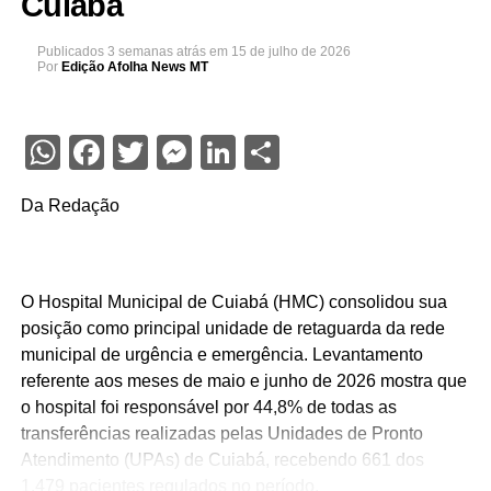
Cuiabá
Publicados
3 semanas atrás
em
15 de julho de 2026
Por
Edição Afolha News MT
WhatsApp
Facebook
Twitter
Messenger
LinkedIn
Share
Da Redação
O Hospital Municipal de Cuiabá (HMC) consolidou sua
posição como principal unidade de retaguarda da rede
municipal de urgência e emergência. Levantamento
referente aos meses de maio e junho de 2026 mostra que
o hospital foi responsável por 44,8% de todas as
transferências realizadas pelas Unidades de Pronto
Atendimento (UPAs) de Cuiabá, recebendo 661 dos
1.479 pacientes regulados no período.