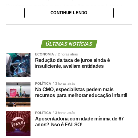
Os números evidenciam a importância da unidade na
CONTINUE LENDO
organização da assistência hospitalar. Sozinho, o HMC
recebeu quase quatro vezes mais pacientes que o
segundo hospital com maior volume de transferências,
contribuindo para garantir maior agilidade na internação
de pacientes e desafogar as UPAs.
ÚLTIMAS NOTÍCIAS
A secretária municipal de Saúde, Deisi Bocalon,
ECONOMIA
2 horas atrás
destacou que os resultados refletem o fortalecimento da
Redução da taxa de juros ainda é
rede pública de saúde.
insuficiente, avaliam entidades
“Os números demonstram que o Hospital Municipal de
Cuiabá cumpre um papel essencial na organização da
POLÍTICA
3 horas atrás
nossa rede de urgência e emergência. Ser responsável
Na CMO, especialistas pedem mais
por praticamente metade das transferências das UPAs
recursos para melhorar educação infantil
significa garantir acesso mais rápido à internação,
desafogar as unidades de pronto atendimento e oferecer
POLÍTICA
3 horas atrás
um cuidado mais resolutivo à população. Nosso
Aposentadoria com idade mínima de 67
compromisso é continuar fortalecendo a rede municipal
anos? Isso é FALSO!
com planejamento, investimentos e ampliação da