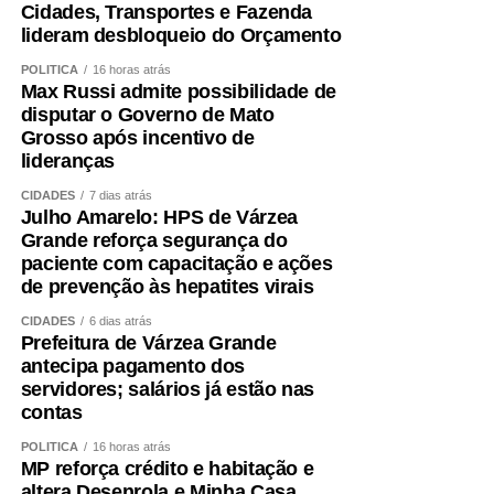
Cidades, Transportes e Fazenda
COMENTE ABAIXO:
lideram desbloqueio do Orçamento
POLÍTICA
16 horas atrás
WhatsApp
Facebook
Twitter
Messenger
LinkedIn
Share
Max Russi admite possibilidade de
disputar o Governo de Mato
Grosso após incentivo de
lideranças
CIDADES
7 dias atrás
Julho Amarelo: HPS de Várzea
Grande reforça segurança do
paciente com capacitação e ações
de prevenção às hepatites virais
CIDADES
6 dias atrás
Prefeitura de Várzea Grande
antecipa pagamento dos
servidores; salários já estão nas
contas
POLÍTICA
16 horas atrás
MP reforça crédito e habitação e
altera Desenrola e Minha Casa,