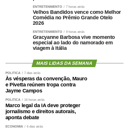
se a única unidade do país a realizar uma iniciativa
ENTRETENIMENTO
7 horas atrás
voltada exclusivamente para esse público.
Velhos Bandidos vence como Melhor
Aproximadamente 20 pacientes foram atendidos durante
Comédia no Prêmio Grande Otelo
a ação.
2026
Para o diretor técnico do HMC, Dr. Eduardo Andraus, os
ENTRETENIMENTO
9 horas atrás
indicadores confirmam a capacidade da unidade em
Gracyanne Barbosa vive momento
especial ao lado do namorado em
atender pacientes de média e alta complexidade.
viagem à Itália
“O HMC foi concebido para ser um hospital de alta
resolutividade. Nossa capacidade de receber pacientes
regulados das UPAs permite que essas unidades
MAIS LIDAS DA SEMANA
continuem atendendo novos casos de urgência e
POLÍTICA
7 dias atrás
emergência. Contamos com equipes preparadas,
Às vésperas da convenção, Mauro
protocolos bem estabelecidos e uma estrutura capaz de
e Pivetta reúnem tropa contra
Jayme Campos
atender desde casos clínicos até situações de alta
complexidade, como politrauma, queimados e cirurgias
POLÍTICA
16 horas atrás
especializadas. Os resultados de maio e junho
Marco legal da IA deve proteger
jornalismo e direitos autorais,
demonstram que estamos cumprindo essa missão com
aponta debate
eficiência”, concluiu.
ECONOMIA
6 dias atrás