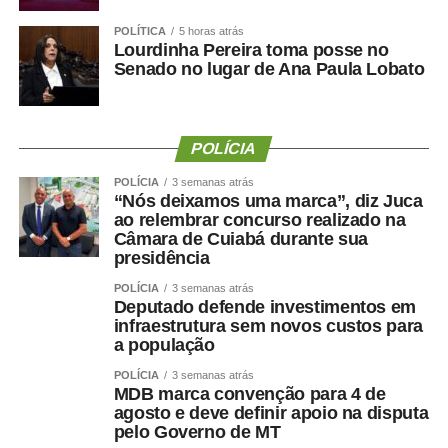
crescimento superior a 200% nas transferências entre
POLÍTICA
5 horas atrás
maio e junho, passando de 25 para 79 pacientes.
Lourdinha Pereira toma posse no
Gestão destaca eficiência e qualidade da assistência
Senado no lugar de Ana Paula Lobato
A diretora-geral da Empresa Cuiabana de Saúde Pública,
Kelluby de Oliveira, atribuiu os resultados ao trabalho
integrado das equipes e ao fortalecimento da gestão
POLÍCIA
hospitalar.
“O protagonismo do HMC é resultado do empenho diário
POLÍCIA
3 semanas atrás
“Nós deixamos uma marca”, diz Juca
de equipes multiprofissionais altamente qualificadas e de
ao relembrar concurso realizado na
uma gestão comprometida com a eficiência e a
Câmara de Cuiabá durante sua
humanização da assistência. Além de sermos referência
presidência
em urgência, emergência, politrauma e tratamento de
POLÍCIA
3 semanas atrás
queimados, temos ampliado a oferta de cirurgias eletivas
Deputado defende investimentos em
e procedimentos especializados, garantindo mais acesso
infraestrutura sem novos custos para
a população
e qualidade no atendimento prestado aos usuários do
SUS”, destacou.
POLÍCIA
3 semanas atrás
MDB marca convenção para 4 de
Hospital amplia serviços especializados
agosto e deve definir apoio na disputa
Referência estadual em urgência, emergência,
pelo Governo de MT
politrauma, traumato-ortopedia e tratamento de