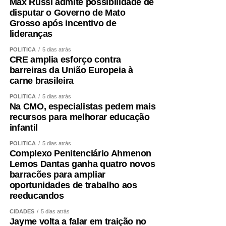
Max Russi admite possibilidade de
indicadores confirmam a capacidade da unidade em
disputar o Governo de Mato
atender pacientes de média e alta complexidade.
Grosso após incentivo de
“O HMC foi concebido para ser um hospital de alta
lideranças
resolutividade. Nossa capacidade de receber pacientes
POLÍTICA
5 dias atrás
regulados das UPAs permite que essas unidades
CRE amplia esforço contra
continuem atendendo novos casos de urgência e
barreiras da União Europeia à
emergência. Contamos com equipes preparadas,
carne brasileira
protocolos bem estabelecidos e uma estrutura capaz de
POLÍTICA
5 dias atrás
atender desde casos clínicos até situações de alta
Na CMO, especialistas pedem mais
complexidade, como politrauma, queimados e cirurgias
recursos para melhorar educação
infantil
especializadas. Os resultados de maio e junho
demonstram que estamos cumprindo essa missão com
POLÍTICA
5 dias atrás
eficiência”, concluiu.
Complexo Penitenciário Ahmenon
Lemos Dantas ganha quatro novos
barracões para ampliar
COMENTE ABAIXO:
oportunidades de trabalho aos
reeducandos
WhatsApp
Facebook
Twitter
Messenger
LinkedIn
Share
CIDADES
5 dias atrás
Jayme volta a falar em traição no