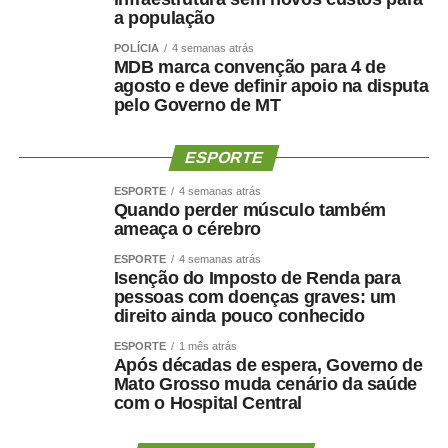
a população
integrado das equipes e ao fortalecimento da gestão
hospitalar.
POLÍCIA
4 semanas atrás
MDB marca convenção para 4 de
“O protagonismo do HMC é resultado do empenho diário
agosto e deve definir apoio na disputa
de equipes multiprofissionais altamente qualificadas e de
pelo Governo de MT
uma gestão comprometida com a eficiência e a
humanização da assistência. Além de sermos referência
ESPORTE
em urgência, emergência, politrauma e tratamento de
queimados, temos ampliado a oferta de cirurgias eletivas
ESPORTE
4 semanas atrás
Quando perder músculo também
e procedimentos especializados, garantindo mais acesso
ameaça o cérebro
e qualidade no atendimento prestado aos usuários do
SUS”, destacou.
ESPORTE
4 semanas atrás
Isenção do Imposto de Renda para
Hospital amplia serviços especializados
pessoas com doenças graves: um
Referência estadual em urgência, emergência,
direito ainda pouco conhecido
politrauma, traumato-ortopedia e tratamento de
ESPORTE
1 mês atrás
queimados, por meio do Centro de Tratamento de
Após décadas de espera, Governo de
Queimados (CTQ), o HMC funciona em regime de portas
Mato Grosso muda cenário da saúde
com o Hospital Central
abertas para atendimentos de urgência e emergência.
A unidade dispõe de enfermarias adulta e infantil,