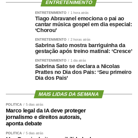
Hospital Dia, centros cirúrgicos, salas de medicação e
ENTRETENIMENTO
decisão médica, seis leitos destinados à saúde mental e
ENTRETENIMENTO
1 hora atrás
estrutura completa para assistência ambulatorial e
Tiago Abravanel emociona o pai ao
hospitalar.
cantar música gospel em dia especial:
‘Chorou’
Nos últimos meses, o hospital também ampliou a oferta
de procedimentos especializados. Entre junho e julho,
ENTRETENIMENTO
2 horas atrás
Sabrina Sato mostra barriguinha da
iniciou um mutirão de cirurgias de vesícula por
gestação após treino matinal: ‘Cresce’
videolaparoscopia, com previsão de 30 procedimentos
para reduzir a fila de espera do Sistema Único de Saúde
ENTRETENIMENTO
1 dia atrás
Sabrina Sato se declara a Nicolas
(SUS).
Prattes no Dia dos Pais: ‘Seu primeiro
Outra ação inédita colocou Cuiabá em destaque no
Dia dos Pais’
cenário nacional. O HMC promoveu um mutirão exclusivo
de cirurgias reparadoras para vítimas de queimaduras
MAIS LIDAS DA SEMANA
elétricas decorrentes de acidentes de trabalho, tornando-
se a única unidade do país a realizar uma iniciativa
POLÍTICA
5 dias atrás
Marco legal da IA deve proteger
voltada exclusivamente para esse público.
jornalismo e direitos autorais,
Aproximadamente 20 pacientes foram atendidos durante
aponta debate
a ação.
POLÍTICA
5 dias atrás
Para o diretor técnico do HMC, Dr. Eduardo Andraus, os