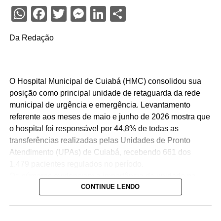
WhatsApp
Facebook
Twitter
Messenger
LinkedIn
Share
Da Redação
O Hospital Municipal de Cuiabá (HMC) consolidou sua
posição como principal unidade de retaguarda da rede
municipal de urgência e emergência. Levantamento
referente aos meses de maio e junho de 2026 mostra que
o hospital foi responsável por 44,8% de todas as
transferências realizadas pelas Unidades de Pronto
Atendimento (UPAs) de Cuiabá, recebendo 661 dos
1.479 pacientes regulados no período.
Os números evidenciam a importância da unidade na
CONTINUE LENDO
organização da assistência hospitalar. Sozinho, o HMC
recebeu quase quatro vezes mais pacientes que o
segundo hospital com maior volume de transferências,