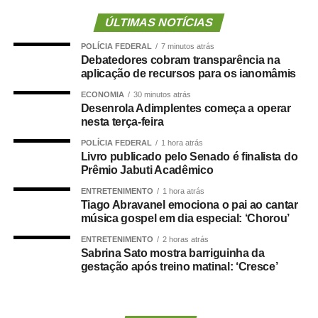
contribuindo para garantir maior agilidade na internação
de pacientes e desafogar as UPAs.
ÚLTIMAS NOTÍCIAS
A secretária municipal de Saúde, Deisi Bocalon,
POLÍCIA FEDERAL
7 minutos atrás
destacou que os resultados refletem o fortalecimento da
Debatedores cobram transparência na
rede pública de saúde.
aplicação de recursos para os ianomâmis
“Os números demonstram que o Hospital Municipal de
ECONOMIA
30 minutos atrás
Cuiabá cumpre um papel essencial na organização da
Desenrola Adimplentes começa a operar
nesta terça-feira
nossa rede de urgência e emergência. Ser responsável
por praticamente metade das transferências das UPAs
POLÍCIA FEDERAL
1 hora atrás
significa garantir acesso mais rápido à internação,
Livro publicado pelo Senado é finalista do
Prêmio Jabuti Acadêmico
desafogar as unidades de pronto atendimento e oferecer
um cuidado mais resolutivo à população. Nosso
ENTRETENIMENTO
1 hora atrás
Tiago Abravanel emociona o pai ao cantar
compromisso é continuar fortalecendo a rede municipal
música gospel em dia especial: ‘Chorou’
com planejamento, investimentos e ampliação da
ENTRETENIMENTO
2 horas atrás
capacidade assistencial”, afirmou.
Sabrina Sato mostra barriguinha da
Liderança nas internações em enfermaria
gestação após treino matinal: ‘Cresce’
O desempenho do HMC torna-se ainda mais expressivo
quando analisadas apenas as internações em
enfermaria. Nos dois meses avaliados, a unidade