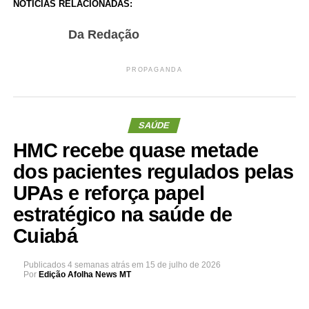
NOTÍCIAS RELACIONADAS:
Da Redação
PROPAGANDA
SAÚDE
HMC recebe quase metade
dos pacientes regulados pelas
UPAs e reforça papel
estratégico na saúde de
Cuiabá
Publicados
4 semanas atrás
em
15 de julho de 2026
Por
Edição Afolha News MT