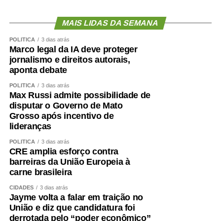
resolutividade. Nossa capacidade de receber pacientes
regulados das UPAs permite que essas unidades
MAIS LIDAS DA SEMANA
continuem atendendo novos casos de urgência e
POLÍTICA
3 dias atrás
emergência. Contamos com equipes preparadas,
Marco legal da IA deve proteger
protocolos bem estabelecidos e uma estrutura capaz de
jornalismo e direitos autorais,
aponta debate
atender desde casos clínicos até situações de alta
complexidade, como politrauma, queimados e cirurgias
POLÍTICA
3 dias atrás
especializadas. Os resultados de maio e junho
Max Russi admite possibilidade de
disputar o Governo de Mato
demonstram que estamos cumprindo essa missão com
Grosso após incentivo de
eficiência”, concluiu.
lideranças
COMENTE ABAIXO:
POLÍTICA
3 dias atrás
CRE amplia esforço contra
barreiras da União Europeia à
WhatsApp
Facebook
Twitter
Messenger
LinkedIn
Share
carne brasileira
CIDADES
3 dias atrás
Jayme volta a falar em traição no
União e diz que candidatura foi
derrotada pelo “poder econômico”