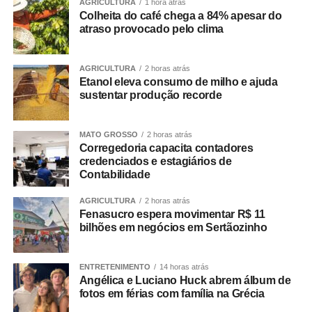
AGRICULTURA
1 hora atrás
destacou que os resultados refletem o fortalecimento da
Colheita do café chega a 84% apesar do
rede pública de saúde.
atraso provocado pelo clima
“Os números demonstram que o Hospital Municipal de
Cuiabá cumpre um papel essencial na organização da
AGRICULTURA
2 horas atrás
nossa rede de urgência e emergência. Ser responsável
Etanol eleva consumo de milho e ajuda
por praticamente metade das transferências das UPAs
sustentar produção recorde
significa garantir acesso mais rápido à internação,
desafogar as unidades de pronto atendimento e oferecer
MATO GROSSO
2 horas atrás
um cuidado mais resolutivo à população. Nosso
Corregedoria capacita contadores
compromisso é continuar fortalecendo a rede municipal
credenciados e estagiários de
Contabilidade
com planejamento, investimentos e ampliação da
capacidade assistencial”, afirmou.
AGRICULTURA
2 horas atrás
Liderança nas internações em enfermaria
Fenasucro espera movimentar R$ 11
O desempenho do HMC torna-se ainda mais expressivo
bilhões em negócios em Sertãozinho
quando analisadas apenas as internações em
enfermaria. Nos dois meses avaliados, a unidade
ENTRETENIMENTO
14 horas atrás
recebeu 638 pacientes — 335 em maio e 303 em junho
Angélica e Luciano Huck abrem álbum de
fotos em férias com família na Grécia
—, concentrando 53,6% de todas as transferências
destinadas a leitos clínicos e cirúrgicos da rede.