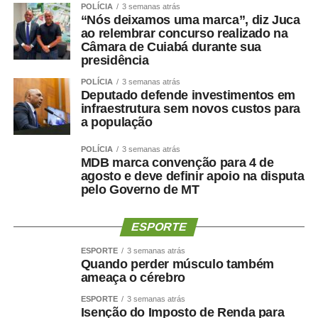
“O protagonismo do HMC é resultado do empenho diário
POLÍCIA
3 semanas atrás
“Nós deixamos uma marca”, diz Juca
de equipes multiprofissionais altamente qualificadas e de
ao relembrar concurso realizado na
uma gestão comprometida com a eficiência e a
Câmara de Cuiabá durante sua
humanização da assistência. Além de sermos referência
presidência
em urgência, emergência, politrauma e tratamento de
POLÍCIA
3 semanas atrás
queimados, temos ampliado a oferta de cirurgias eletivas
Deputado defende investimentos em
e procedimentos especializados, garantindo mais acesso
infraestrutura sem novos custos para
a população
e qualidade no atendimento prestado aos usuários do
SUS”, destacou.
POLÍCIA
3 semanas atrás
Hospital amplia serviços especializados
MDB marca convenção para 4 de
Referência estadual em urgência, emergência,
agosto e deve definir apoio na disputa
pelo Governo de MT
politrauma, traumato-ortopedia e tratamento de
queimados, por meio do Centro de Tratamento de
Queimados (CTQ), o HMC funciona em regime de portas
ESPORTE
abertas para atendimentos de urgência e emergência.
ESPORTE
3 semanas atrás
A unidade dispõe de enfermarias adulta e infantil,
Quando perder músculo também
ameaça o cérebro
Hospital Dia, centros cirúrgicos, salas de medicação e
decisão médica, seis leitos destinados à saúde mental e
ESPORTE
3 semanas atrás
estrutura completa para assistência ambulatorial e
Isenção do Imposto de Renda para