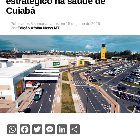
estratégico na saúde de
Cuiabá
Publicados
3 semanas atrás
em
15 de julho de 2026
Por
Edição Afolha News MT
WhatsApp
Facebook
Twitter
Messenger
LinkedIn
Share