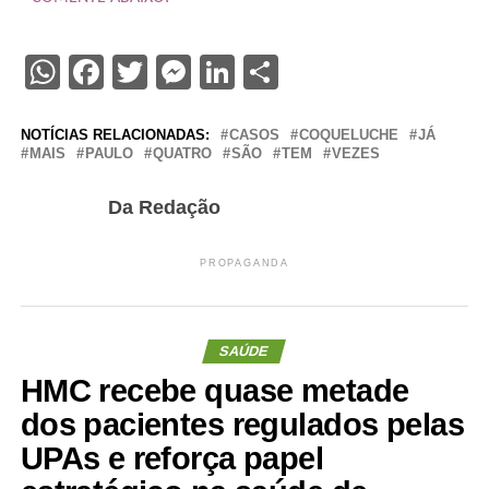
WhatsApp
Facebook
Twitter
Messenger
LinkedIn
Share
NOTÍCIAS RELACIONADAS:
CASOS
COQUELUCHE
JÁ
MAIS
PAULO
QUATRO
SÃO
TEM
VEZES
Da Redação
PROPAGANDA
SAÚDE
HMC recebe quase metade
dos pacientes regulados pelas
UPAs e reforça papel