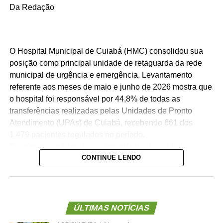
Da Redação
O Hospital Municipal de Cuiabá (HMC) consolidou sua
posição como principal unidade de retaguarda da rede
municipal de urgência e emergência. Levantamento
referente aos meses de maio e junho de 2026 mostra que
o hospital foi responsável por 44,8% de todas as
transferências realizadas pelas Unidades de Pronto
Atendimento (UPAs) de Cuiabá, recebendo 661 dos
1.479 pacientes regulados no período.
Os números evidenciam a importância da unidade na
CONTINUE LENDO
organização da assistência hospitalar. Sozinho, o HMC
recebeu quase quatro vezes mais pacientes que o
segundo hospital com maior volume de transferências,
contribuindo para garantir maior agilidade na internação
de pacientes e desafogar as UPAs.
ÚLTIMAS NOTÍCIAS
A secretária municipal de Saúde, Deisi Bocalon,