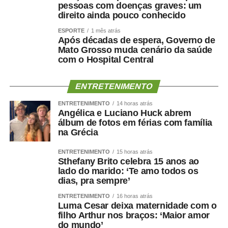
pessoas com doenças graves: um
hospitalar.
direito ainda pouco conhecido
Nos últimos meses, o hospital também ampliou a oferta
de procedimentos especializados. Entre junho e julho,
ESPORTE
1 mês atrás
Após décadas de espera, Governo de
iniciou um mutirão de cirurgias de vesícula por
Mato Grosso muda cenário da saúde
videolaparoscopia, com previsão de 30 procedimentos
com o Hospital Central
para reduzir a fila de espera do Sistema Único de Saúde
(SUS).
ENTRETENIMENTO
Outra ação inédita colocou Cuiabá em destaque no
ENTRETENIMENTO
14 horas atrás
cenário nacional. O HMC promoveu um mutirão exclusivo
Angélica e Luciano Huck abrem
de cirurgias reparadoras para vítimas de queimaduras
álbum de fotos em férias com família
elétricas decorrentes de acidentes de trabalho, tornando-
na Grécia
se a única unidade do país a realizar uma iniciativa
ENTRETENIMENTO
15 horas atrás
voltada exclusivamente para esse público.
Sthefany Brito celebra 15 anos ao
Aproximadamente 20 pacientes foram atendidos durante
lado do marido: ‘Te amo todos os
a ação.
dias, pra sempre’
Para o diretor técnico do HMC, Dr. Eduardo Andraus, os
ENTRETENIMENTO
16 horas atrás
indicadores confirmam a capacidade da unidade em
Luma Cesar deixa maternidade com o
filho Arthur nos braços: ‘Maior amor
atender pacientes de média e alta complexidade.
do mundo’
“O HMC foi concebido para ser um hospital de alta