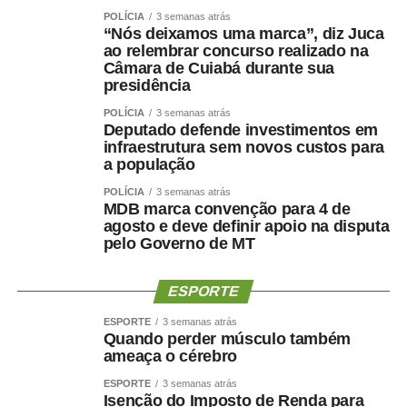
destaque foi o Hospital Estadual de Câncer, que registrou
POLÍCIA
3 semanas atrás
crescimento superior a 200% nas transferências entre
“Nós deixamos uma marca”, diz Juca
maio e junho, passando de 25 para 79 pacientes.
ao relembrar concurso realizado na
Gestão destaca eficiência e qualidade da assistência
Câmara de Cuiabá durante sua
presidência
A diretora-geral da Empresa Cuiabana de Saúde Pública,
Kelluby de Oliveira, atribuiu os resultados ao trabalho
POLÍCIA
3 semanas atrás
Deputado defende investimentos em
integrado das equipes e ao fortalecimento da gestão
infraestrutura sem novos custos para
hospitalar.
a população
“O protagonismo do HMC é resultado do empenho diário
POLÍCIA
3 semanas atrás
de equipes multiprofissionais altamente qualificadas e de
MDB marca convenção para 4 de
uma gestão comprometida com a eficiência e a
agosto e deve definir apoio na disputa
humanização da assistência. Além de sermos referência
pelo Governo de MT
em urgência, emergência, politrauma e tratamento de
queimados, temos ampliado a oferta de cirurgias eletivas
ESPORTE
e procedimentos especializados, garantindo mais acesso
ESPORTE
3 semanas atrás
e qualidade no atendimento prestado aos usuários do
Quando perder músculo também
SUS”, destacou.
ameaça o cérebro
Hospital amplia serviços especializados
ESPORTE
3 semanas atrás
Referência estadual em urgência, emergência,
Isenção do Imposto de Renda para