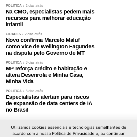
POLÍTICA
2 dias atrás
COMENTE ABAIXO:
Na CMO, especialistas pedem mais
recursos para melhorar educação
infantil
WhatsApp
Facebook
Twitter
Messenger
LinkedIn
Share
CIDADES
2 dias atrás
Novo confirma Marcelo Maluf
como vice de Wellington Fagundes
na disputa pelo Governo de MT
POLÍTICA
3 dias atrás
MP reforça crédito e habitação e
altera Desenrola e Minha Casa,
Minha Vida
POLÍTICA
3 dias atrás
Especialistas alertam para riscos
de expansão de data centers de IA
no Brasil
Utilizamos cookies essenciais e tecnologias semelhantes de
acordo com a nossa Política de Privacidade e, ao continuar