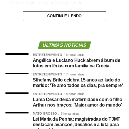
1.479 pacientes regulados no período.
Os números evidenciam a importância da unidade na
CONTINUE LENDO
organização da assistência hospitalar. Sozinho, o HMC
recebeu quase quatro vezes mais pacientes que o
segundo hospital com maior volume de transferências,
contribuindo para garantir maior agilidade na internação
de pacientes e desafogar as UPAs.
ÚLTIMAS NOTÍCIAS
A secretária municipal de Saúde, Deisi Bocalon,
ENTRETENIMENTO
6 horas atrás
destacou que os resultados refletem o fortalecimento da
Angélica e Luciano Huck abrem álbum de
rede pública de saúde.
fotos em férias com família na Grécia
“Os números demonstram que o Hospital Municipal de
ENTRETENIMENTO
7 horas atrás
Cuiabá cumpre um papel essencial na organização da
Sthefany Brito celebra 15 anos ao lado do
marido: ‘Te amo todos os dias, pra sempre’
nossa rede de urgência e emergência. Ser responsável
por praticamente metade das transferências das UPAs
ENTRETENIMENTO
8 horas atrás
significa garantir acesso mais rápido à internação,
Luma Cesar deixa maternidade com o filho
Arthur nos braços: ‘Maior amor do mundo’
desafogar as unidades de pronto atendimento e oferecer
um cuidado mais resolutivo à população. Nosso
MATO GROSSO
8 horas atrás
Lei Maria da Penha: magistradas do TJMT
compromisso é continuar fortalecendo a rede municipal
destacam avanços, desafios e a luta para
com planejamento, investimentos e ampliação da