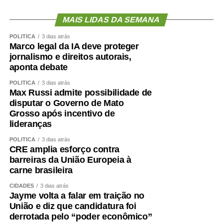
se a única unidade do país a realizar uma iniciativa
MAIS LIDAS DA SEMANA
voltada exclusivamente para esse público.
Aproximadamente 20 pacientes foram atendidos durante
POLÍTICA
3 dias atrás
a ação.
Marco legal da IA deve proteger
jornalismo e direitos autorais,
Para o diretor técnico do HMC, Dr. Eduardo Andraus, os
aponta debate
indicadores confirmam a capacidade da unidade em
atender pacientes de média e alta complexidade.
POLÍTICA
3 dias atrás
Max Russi admite possibilidade de
“O HMC foi concebido para ser um hospital de alta
disputar o Governo de Mato
resolutividade. Nossa capacidade de receber pacientes
Grosso após incentivo de
regulados das UPAs permite que essas unidades
lideranças
continuem atendendo novos casos de urgência e
emergência. Contamos com equipes preparadas,
POLÍTICA
3 dias atrás
CRE amplia esforço contra
protocolos bem estabelecidos e uma estrutura capaz de
barreiras da União Europeia à
atender desde casos clínicos até situações de alta
carne brasileira
complexidade, como politrauma, queimados e cirurgias
CIDADES
3 dias atrás
especializadas. Os resultados de maio e junho
Jayme volta a falar em traição no
demonstram que estamos cumprindo essa missão com
União e diz que candidatura foi
eficiência”, concluiu.
derrotada pelo “poder econômico”