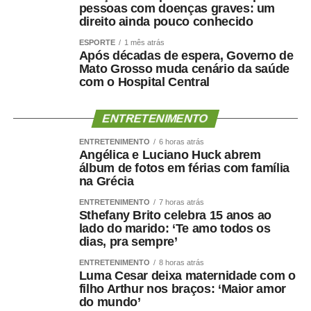
politrauma, traumato-ortopedia e tratamento de
pessoas com doenças graves: um
direito ainda pouco conhecido
queimados, por meio do Centro de Tratamento de
Queimados (CTQ), o HMC funciona em regime de portas
ESPORTE
1 mês atrás
Após décadas de espera, Governo de
abertas para atendimentos de urgência e emergência.
Mato Grosso muda cenário da saúde
A unidade dispõe de enfermarias adulta e infantil,
com o Hospital Central
Hospital Dia, centros cirúrgicos, salas de medicação e
decisão médica, seis leitos destinados à saúde mental e
ENTRETENIMENTO
estrutura completa para assistência ambulatorial e
hospitalar.
ENTRETENIMENTO
6 horas atrás
Angélica e Luciano Huck abrem
Nos últimos meses, o hospital também ampliou a oferta
álbum de fotos em férias com família
de procedimentos especializados. Entre junho e julho,
na Grécia
iniciou um mutirão de cirurgias de vesícula por
ENTRETENIMENTO
7 horas atrás
videolaparoscopia, com previsão de 30 procedimentos
Sthefany Brito celebra 15 anos ao
para reduzir a fila de espera do Sistema Único de Saúde
lado do marido: ‘Te amo todos os
(SUS).
dias, pra sempre’
Outra ação inédita colocou Cuiabá em destaque no
ENTRETENIMENTO
8 horas atrás
cenário nacional. O HMC promoveu um mutirão exclusivo
Luma Cesar deixa maternidade com o
filho Arthur nos braços: ‘Maior amor
de cirurgias reparadoras para vítimas de queimaduras
do mundo’
elétricas decorrentes de acidentes de trabalho, tornando-