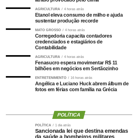
“Os números demonstram que o Hospital Municipal de
AGRICULTURA
4 horas atrás
Cuiabá cumpre um papel essencial na organização da
Etanol eleva consumo de milho e ajuda
sustentar produção recorde
nossa rede de urgência e emergência. Ser responsável
por praticamente metade das transferências das UPAs
MATO GROSSO
4 horas atrás
significa garantir acesso mais rápido à internação,
Corregedoria capacita contadores
credenciados e estagiários de
desafogar as unidades de pronto atendimento e oferecer
Contabilidade
um cuidado mais resolutivo à população. Nosso
AGRICULTURA
4 horas atrás
compromisso é continuar fortalecendo a rede municipal
Fenasucro espera movimentar R$ 11
com planejamento, investimentos e ampliação da
bilhões em negócios em Sertãozinho
capacidade assistencial”, afirmou.
ENTRETENIMENTO
16 horas atrás
Liderança nas internações em enfermaria
Angélica e Luciano Huck abrem álbum de
O desempenho do HMC torna-se ainda mais expressivo
fotos em férias com família na Grécia
quando analisadas apenas as internações em
enfermaria. Nos dois meses avaliados, a unidade
recebeu 638 pacientes — 335 em maio e 303 em junho
POLÍTICA
—, concentrando 53,6% de todas as transferências
destinadas a leitos clínicos e cirúrgicos da rede.
POLÍTICA
1 dia atrás
Sancionada lei que destina emendas
Nas admissões em Unidade de Terapia Intensiva (UTI), a
da saúde a bombeiros militares