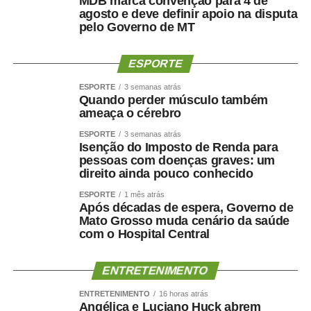
MDB marca convenção para 4 de
uma gestão comprometida com a eficiência e a
agosto e deve definir apoio na disputa
humanização da assistência. Além de sermos referência
pelo Governo de MT
em urgência, emergência, politrauma e tratamento de
queimados, temos ampliado a oferta de cirurgias eletivas
ESPORTE
e procedimentos especializados, garantindo mais acesso
ESPORTE
3 semanas atrás
e qualidade no atendimento prestado aos usuários do
Quando perder músculo também
SUS”, destacou.
ameaça o cérebro
Hospital amplia serviços especializados
ESPORTE
3 semanas atrás
Referência estadual em urgência, emergência,
Isenção do Imposto de Renda para
politrauma, traumato-ortopedia e tratamento de
pessoas com doenças graves: um
direito ainda pouco conhecido
queimados, por meio do Centro de Tratamento de
Queimados (CTQ), o HMC funciona em regime de portas
ESPORTE
1 mês atrás
Após décadas de espera, Governo de
abertas para atendimentos de urgência e emergência.
Mato Grosso muda cenário da saúde
A unidade dispõe de enfermarias adulta e infantil,
com o Hospital Central
Hospital Dia, centros cirúrgicos, salas de medicação e
decisão médica, seis leitos destinados à saúde mental e
ENTRETENIMENTO
estrutura completa para assistência ambulatorial e
hospitalar.
ENTRETENIMENTO
16 horas atrás
Angélica e Luciano Huck abrem
Nos últimos meses, o hospital também ampliou a oferta