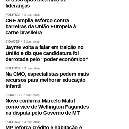
regulados das UPAs permite que essas unidades
lideranças
continuem atendendo novos casos de urgência e
emergência. Contamos com equipes preparadas,
POLÍTICA
3 dias atrás
CRE amplia esforço contra
protocolos bem estabelecidos e uma estrutura capaz de
barreiras da União Europeia à
atender desde casos clínicos até situações de alta
carne brasileira
complexidade, como politrauma, queimados e cirurgias
CIDADES
3 dias atrás
especializadas. Os resultados de maio e junho
Jayme volta a falar em traição no
demonstram que estamos cumprindo essa missão com
União e diz que candidatura foi
eficiência”, concluiu.
derrotada pelo “poder econômico”
POLÍTICA
3 dias atrás
COMENTE ABAIXO:
Na CMO, especialistas pedem mais
recursos para melhorar educação
infantil
WhatsApp
Facebook
Twitter
Messenger
LinkedIn
Share
CIDADES
2 dias atrás
Novo confirma Marcelo Maluf
como vice de Wellington Fagundes
na disputa pelo Governo de MT
POLÍTICA
3 dias atrás
MP reforça crédito e habitação e