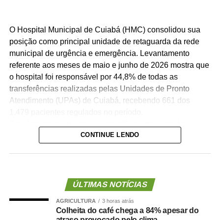
O Hospital Municipal de Cuiabá (HMC) consolidou sua
posição como principal unidade de retaguarda da rede
municipal de urgência e emergência. Levantamento
referente aos meses de maio e junho de 2026 mostra que
o hospital foi responsável por 44,8% de todas as
transferências realizadas pelas Unidades de Pronto
Atendimento (UPAs) de Cuiabá, recebendo 661 dos
1.479 pacientes regulados no período.
Os números evidenciam a importância da unidade na
CONTINUE LENDO
organização da assistência hospitalar. Sozinho, o HMC
recebeu quase quatro vezes mais pacientes que o
segundo hospital com maior volume de transferências,
contribuindo para garantir maior agilidade na internação
de pacientes e desafogar as UPAs.
ÚLTIMAS NOTÍCIAS
A secretária municipal de Saúde, Deisi Bocalon,
AGRICULTURA
3 horas atrás
destacou que os resultados refletem o fortalecimento da
Colheita do café chega a 84% apesar do
rede pública de saúde.
atraso provocado pelo clima