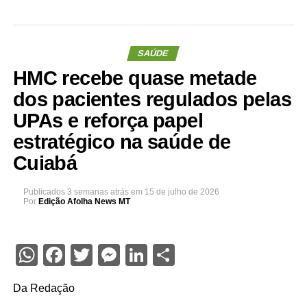
SAÚDE
HMC recebe quase metade
dos pacientes regulados pelas
UPAs e reforça papel
estratégico na saúde de
Cuiabá
Publicados
3 semanas atrás
em
15 de julho de 2026
Por
Edição Afolha News MT
WhatsApp
Facebook
Twitter
Messenger
LinkedIn
Share
Da Redação