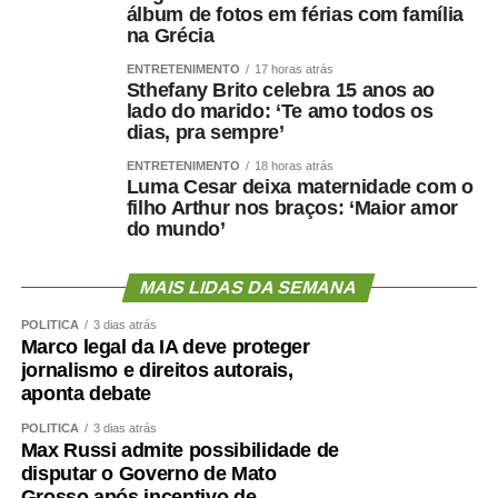
álbum de fotos em férias com família
de procedimentos especializados. Entre junho e julho,
na Grécia
iniciou um mutirão de cirurgias de vesícula por
ENTRETENIMENTO
17 horas atrás
videolaparoscopia, com previsão de 30 procedimentos
Sthefany Brito celebra 15 anos ao
para reduzir a fila de espera do Sistema Único de Saúde
lado do marido: ‘Te amo todos os
(SUS).
dias, pra sempre’
Outra ação inédita colocou Cuiabá em destaque no
ENTRETENIMENTO
18 horas atrás
cenário nacional. O HMC promoveu um mutirão exclusivo
Luma Cesar deixa maternidade com o
filho Arthur nos braços: ‘Maior amor
de cirurgias reparadoras para vítimas de queimaduras
do mundo’
elétricas decorrentes de acidentes de trabalho, tornando-
se a única unidade do país a realizar uma iniciativa
MAIS LIDAS DA SEMANA
voltada exclusivamente para esse público.
Aproximadamente 20 pacientes foram atendidos durante
POLÍTICA
3 dias atrás
a ação.
Marco legal da IA deve proteger
jornalismo e direitos autorais,
Para o diretor técnico do HMC, Dr. Eduardo Andraus, os
aponta debate
indicadores confirmam a capacidade da unidade em
atender pacientes de média e alta complexidade.
POLÍTICA
3 dias atrás
Max Russi admite possibilidade de
“O HMC foi concebido para ser um hospital de alta
disputar o Governo de Mato
resolutividade. Nossa capacidade de receber pacientes
Grosso após incentivo de