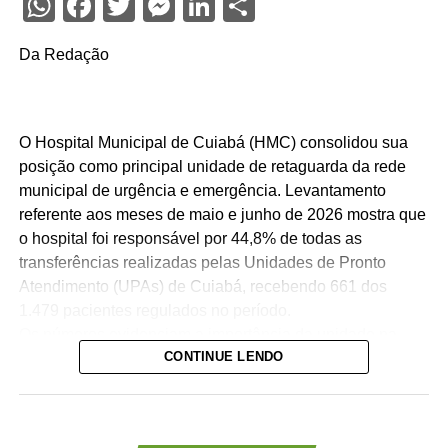
WhatsApp
Facebook
Twitter
Messenger
LinkedIn
Share
Da Redação
O Hospital Municipal de Cuiabá (HMC) consolidou sua
posição como principal unidade de retaguarda da rede
municipal de urgência e emergência. Levantamento
referente aos meses de maio e junho de 2026 mostra que
o hospital foi responsável por 44,8% de todas as
transferências realizadas pelas Unidades de Pronto
Atendimento (UPAs) de Cuiabá, recebendo 661 dos
1.479 pacientes regulados no período.
Os números evidenciam a importância da unidade na
CONTINUE LENDO
organização da assistência hospitalar. Sozinho, o HMC
recebeu quase quatro vezes mais pacientes que o
segundo hospital com maior volume de transferências,
contribuindo para garantir maior agilidade na internação