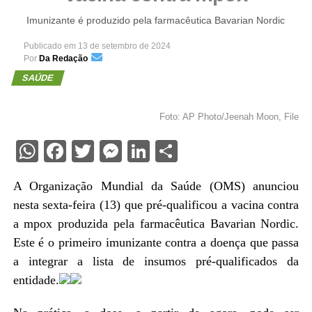
Imunizante é produzido pela farmacêutica Bavarian Nordic
Publicado em
13 de setembro de 2024
Por
Da Redação
SAÚDE
Foto: AP Photo/Jeenah Moon, File
WhatsApp
Facebook
Twitter
Messenger
LinkedIn
Share
A Organização Mundial da Saúde (OMS) anunciou
nesta sexta-feira (13) que pré-qualificou a vacina contra
a mpox produzida pela farmacêutica Bavarian Nordic.
Este é o primeiro imunizante contra a doença que passa
a integrar a lista de insumos pré-qualificados da
entidade.