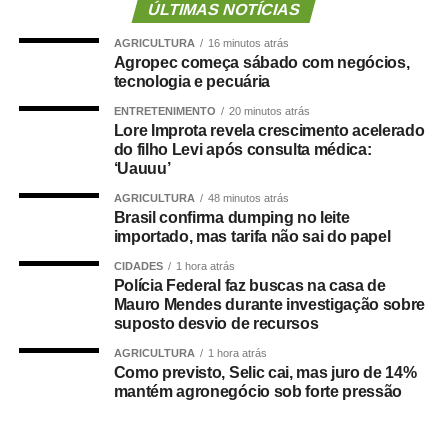
de pacientes e desafogar as UPAs.
ÚLTIMAS NOTÍCIAS
A secretária municipal de Saúde, Deisi Bocalon,
AGRICULTURA
16 minutos atrás
destacou que os resultados refletem o fortalecimento da
Agropec começa sábado com negócios,
rede pública de saúde.
tecnologia e pecuária
“Os números demonstram que o Hospital Municipal de
ENTRETENIMENTO
20 minutos atrás
Cuiabá cumpre um papel essencial na organização da
Lore Improta revela crescimento acelerado
do filho Levi após consulta médica:
nossa rede de urgência e emergência. Ser responsável
‘Uauuu’
por praticamente metade das transferências das UPAs
significa garantir acesso mais rápido à internação,
AGRICULTURA
48 minutos atrás
Brasil confirma dumping no leite
desafogar as unidades de pronto atendimento e oferecer
importado, mas tarifa não sai do papel
um cuidado mais resolutivo à população. Nosso
CIDADES
1 hora atrás
compromisso é continuar fortalecendo a rede municipal
Polícia Federal faz buscas na casa de
com planejamento, investimentos e ampliação da
Mauro Mendes durante investigação sobre
capacidade assistencial”, afirmou.
suposto desvio de recursos
Liderança nas internações em enfermaria
AGRICULTURA
1 hora atrás
O desempenho do HMC torna-se ainda mais expressivo
Como previsto, Selic cai, mas juro de 14%
quando analisadas apenas as internações em
mantém agronegócio sob forte pressão
enfermaria. Nos dois meses avaliados, a unidade
recebeu 638 pacientes — 335 em maio e 303 em junho