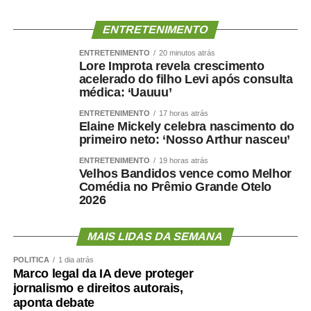
decisão médica, seis leitos destinados à saúde mental e
estrutura completa para assistência ambulatorial e
ENTRETENIMENTO
hospitalar.
Nos últimos meses, o hospital também ampliou a oferta
ENTRETENIMENTO
20 minutos atrás
Lore Improta revela crescimento
de procedimentos especializados. Entre junho e julho,
acelerado do filho Levi após consulta
iniciou um mutirão de cirurgias de vesícula por
médica: ‘Uauuu’
videolaparoscopia, com previsão de 30 procedimentos
ENTRETENIMENTO
17 horas atrás
para reduzir a fila de espera do Sistema Único de Saúde
Elaine Mickely celebra nascimento do
(SUS).
primeiro neto: ‘Nosso Arthur nasceu’
Outra ação inédita colocou Cuiabá em destaque no
ENTRETENIMENTO
19 horas atrás
cenário nacional. O HMC promoveu um mutirão exclusivo
Velhos Bandidos vence como Melhor
Comédia no Prêmio Grande Otelo
de cirurgias reparadoras para vítimas de queimaduras
2026
elétricas decorrentes de acidentes de trabalho, tornando-
se a única unidade do país a realizar uma iniciativa
MAIS LIDAS DA SEMANA
voltada exclusivamente para esse público.
Aproximadamente 20 pacientes foram atendidos durante
POLÍTICA
1 dia atrás
a ação.
Marco legal da IA deve proteger
jornalismo e direitos autorais,
Para o diretor técnico do HMC, Dr. Eduardo Andraus, os
aponta debate
indicadores confirmam a capacidade da unidade em