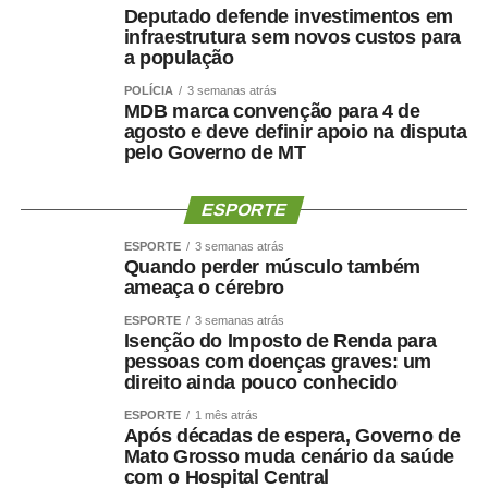
Deputado defende investimentos em
hospitalar.
infraestrutura sem novos custos para
“O protagonismo do HMC é resultado do empenho diário
a população
de equipes multiprofissionais altamente qualificadas e de
POLÍCIA
3 semanas atrás
uma gestão comprometida com a eficiência e a
MDB marca convenção para 4 de
humanização da assistência. Além de sermos referência
agosto e deve definir apoio na disputa
pelo Governo de MT
em urgência, emergência, politrauma e tratamento de
queimados, temos ampliado a oferta de cirurgias eletivas
e procedimentos especializados, garantindo mais acesso
ESPORTE
e qualidade no atendimento prestado aos usuários do
ESPORTE
3 semanas atrás
SUS”, destacou.
Quando perder músculo também
Hospital amplia serviços especializados
ameaça o cérebro
Referência estadual em urgência, emergência,
ESPORTE
3 semanas atrás
politrauma, traumato-ortopedia e tratamento de
Isenção do Imposto de Renda para
pessoas com doenças graves: um
queimados, por meio do Centro de Tratamento de
direito ainda pouco conhecido
Queimados (CTQ), o HMC funciona em regime de portas
abertas para atendimentos de urgência e emergência.
ESPORTE
1 mês atrás
Após décadas de espera, Governo de
A unidade dispõe de enfermarias adulta e infantil,
Mato Grosso muda cenário da saúde
Hospital Dia, centros cirúrgicos, salas de medicação e
com o Hospital Central