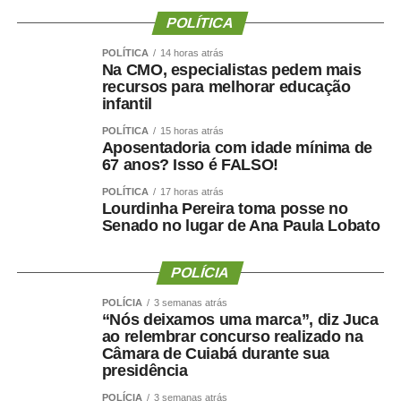
—, concentrando 53,6% de todas as transferências
POLÍTICA
destinadas a leitos clínicos e cirúrgicos da rede.
POLÍTICA
14 horas atrás
Nas admissões em Unidade de Terapia Intensiva (UTI), a
Na CMO, especialistas pedem mais
maior demanda foi absorvida pelo Hospital Municipal São
recursos para melhorar educação
Benedito (HMSB) e pelo Hospital e Pronto-Socorro
infantil
Municipal de Cuiabá (HPSMC), responsáveis por 27,3%
POLÍTICA
15 horas atrás
e 24,9% das vagas, respectivamente. O HMC respondeu
Aposentadoria com idade mínima de
por 8% das internações em terapia intensiva, reforçando
67 anos? Isso é FALSO!
sua vocação como principal retaguarda para leitos de
POLÍTICA
17 horas atrás
enfermaria.
Lourdinha Pereira toma posse no
Senado no lugar de Ana Paula Lobato
Além do HMC, o HPSMC e o HMSB receberam 170 e
164 pacientes regulados, respectivamente. Outro
destaque foi o Hospital Estadual de Câncer, que registrou
POLÍCIA
crescimento superior a 200% nas transferências entre
POLÍCIA
3 semanas atrás
maio e junho, passando de 25 para 79 pacientes.
“Nós deixamos uma marca”, diz Juca
Gestão destaca eficiência e qualidade da assistência
ao relembrar concurso realizado na
Câmara de Cuiabá durante sua
A diretora-geral da Empresa Cuiabana de Saúde Pública,
presidência
Kelluby de Oliveira, atribuiu os resultados ao trabalho
integrado das equipes e ao fortalecimento da gestão
POLÍCIA
3 semanas atrás