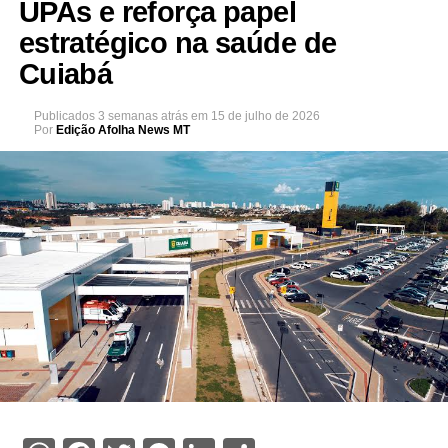
UPAs e reforça papel
estratégico na saúde de
Cuiabá
Publicados
3 semanas atrás
em
15 de julho de 2026
Por
Edição Afolha News MT