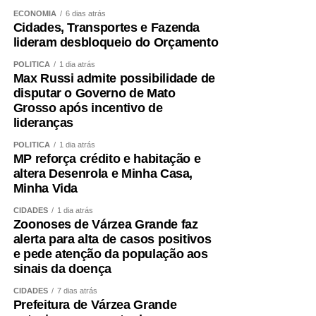
atender pacientes de média e alta complexidade.
ECONOMIA
6 dias atrás
Cidades, Transportes e Fazenda
“O HMC foi concebido para ser um hospital de alta
lideram desbloqueio do Orçamento
resolutividade. Nossa capacidade de receber pacientes
regulados das UPAs permite que essas unidades
POLÍTICA
1 dia atrás
Max Russi admite possibilidade de
continuem atendendo novos casos de urgência e
disputar o Governo de Mato
emergência. Contamos com equipes preparadas,
Grosso após incentivo de
protocolos bem estabelecidos e uma estrutura capaz de
lideranças
atender desde casos clínicos até situações de alta
complexidade, como politrauma, queimados e cirurgias
POLÍTICA
1 dia atrás
MP reforça crédito e habitação e
especializadas. Os resultados de maio e junho
altera Desenrola e Minha Casa,
demonstram que estamos cumprindo essa missão com
Minha Vida
eficiência”, concluiu.
CIDADES
1 dia atrás
Zoonoses de Várzea Grande faz
COMENTE ABAIXO:
alerta para alta de casos positivos
e pede atenção da população aos
sinais da doença
WhatsApp
Facebook
Twitter
Messenger
LinkedIn
Share
CIDADES
7 dias atrás
Prefeitura de Várzea Grande