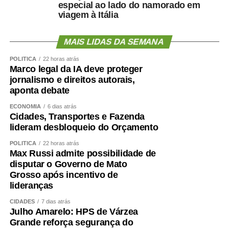
especial ao lado do namorado em
“O HMC foi concebido para ser um hospital de alta
viagem à Itália
resolutividade. Nossa capacidade de receber pacientes
regulados das UPAs permite que essas unidades
MAIS LIDAS DA SEMANA
continuem atendendo novos casos de urgência e
emergência. Contamos com equipes preparadas,
POLÍTICA
22 horas atrás
Marco legal da IA deve proteger
protocolos bem estabelecidos e uma estrutura capaz de
jornalismo e direitos autorais,
atender desde casos clínicos até situações de alta
aponta debate
complexidade, como politrauma, queimados e cirurgias
especializadas. Os resultados de maio e junho
ECONOMIA
6 dias atrás
Cidades, Transportes e Fazenda
demonstram que estamos cumprindo essa missão com
lideram desbloqueio do Orçamento
eficiência”, concluiu.
POLÍTICA
22 horas atrás
Max Russi admite possibilidade de
COMENTE ABAIXO:
disputar o Governo de Mato
Grosso após incentivo de
WhatsApp
Facebook
Twitter
Messenger
LinkedIn
Share
lideranças
CIDADES
7 dias atrás
Julho Amarelo: HPS de Várzea
Grande reforça segurança do