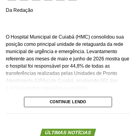
Da Redação
O Hospital Municipal de Cuiabá (HMC) consolidou sua
posição como principal unidade de retaguarda da rede
municipal de urgência e emergência. Levantamento
referente aos meses de maio e junho de 2026 mostra que
o hospital foi responsável por 44,8% de todas as
transferências realizadas pelas Unidades de Pronto
Atendimento (UPAs) de Cuiabá, recebendo 661 dos
1.479 pacientes regulados no período.
Os números evidenciam a importância da unidade na
CONTINUE LENDO
organização da assistência hospitalar. Sozinho, o HMC
recebeu quase quatro vezes mais pacientes que o
segundo hospital com maior volume de transferências,
contribuindo para garantir maior agilidade na internação
de pacientes e desafogar as UPAs.
ÚLTIMAS NOTÍCIAS