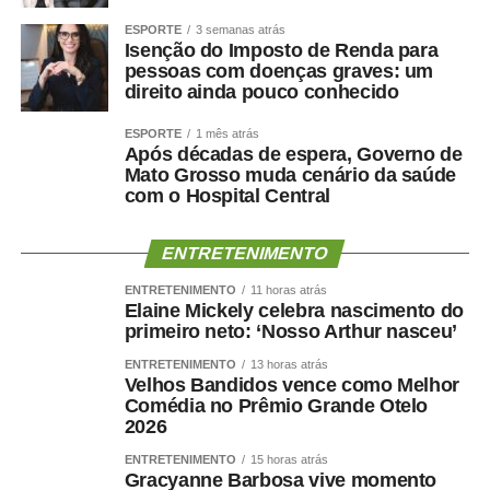
estrutura completa para assistência ambulatorial e
ESPORTE
3 semanas atrás
hospitalar.
Isenção do Imposto de Renda para
Nos últimos meses, o hospital também ampliou a oferta
pessoas com doenças graves: um
de procedimentos especializados. Entre junho e julho,
direito ainda pouco conhecido
iniciou um mutirão de cirurgias de vesícula por
ESPORTE
1 mês atrás
videolaparoscopia, com previsão de 30 procedimentos
Após décadas de espera, Governo de
para reduzir a fila de espera do Sistema Único de Saúde
Mato Grosso muda cenário da saúde
(SUS).
com o Hospital Central
Outra ação inédita colocou Cuiabá em destaque no
cenário nacional. O HMC promoveu um mutirão exclusivo
ENTRETENIMENTO
de cirurgias reparadoras para vítimas de queimaduras
ENTRETENIMENTO
11 horas atrás
elétricas decorrentes de acidentes de trabalho, tornando-
Elaine Mickely celebra nascimento do
se a única unidade do país a realizar uma iniciativa
primeiro neto: ‘Nosso Arthur nasceu’
voltada exclusivamente para esse público.
ENTRETENIMENTO
13 horas atrás
Aproximadamente 20 pacientes foram atendidos durante
Velhos Bandidos vence como Melhor
a ação.
Comédia no Prêmio Grande Otelo
2026
Para o diretor técnico do HMC, Dr. Eduardo Andraus, os
indicadores confirmam a capacidade da unidade em
ENTRETENIMENTO
15 horas atrás
Gracyanne Barbosa vive momento
atender pacientes de média e alta complexidade.