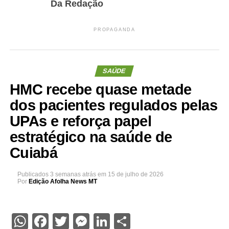
Da Redação
PROPAGANDA
SAÚDE
HMC recebe quase metade
dos pacientes regulados pelas
UPAs e reforça papel
estratégico na saúde de
Cuiabá
Publicados
3 semanas atrás
em
15 de julho de 2026
Por
Edição Afolha News MT
WhatsApp
Facebook
Twitter
Messenger
LinkedIn
Share