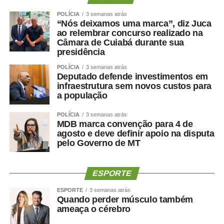
hospitalar.
“O protagonismo do HMC é resultado do empenho diário
POLÍCIA
3 semanas atrás
“Nós deixamos uma marca”, diz Juca
de equipes multiprofissionais altamente qualificadas e de
ao relembrar concurso realizado na
uma gestão comprometida com a eficiência e a
Câmara de Cuiabá durante sua
humanização da assistência. Além de sermos referência
presidência
em urgência, emergência, politrauma e tratamento de
POLÍCIA
3 semanas atrás
queimados, temos ampliado a oferta de cirurgias eletivas
Deputado defende investimentos em
e procedimentos especializados, garantindo mais acesso
infraestrutura sem novos custos para
a população
e qualidade no atendimento prestado aos usuários do
SUS”, destacou.
POLÍCIA
3 semanas atrás
Hospital amplia serviços especializados
MDB marca convenção para 4 de
Referência estadual em urgência, emergência,
agosto e deve definir apoio na disputa
pelo Governo de MT
politrauma, traumato-ortopedia e tratamento de
queimados, por meio do Centro de Tratamento de
Queimados (CTQ), o HMC funciona em regime de portas
ESPORTE
abertas para atendimentos de urgência e emergência.
ESPORTE
3 semanas atrás
A unidade dispõe de enfermarias adulta e infantil,
Quando perder músculo também
Hospital Dia, centros cirúrgicos, salas de medicação e
ameaça o cérebro
decisão médica, seis leitos destinados à saúde mental e