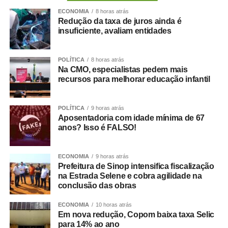
A secretária municipal de Saúde, Deisi Bocalon,
ECONOMIA
8 horas atrás
destacou que os resultados refletem o fortalecimento da
Redução da taxa de juros ainda é
rede pública de saúde.
insuficiente, avaliam entidades
“Os números demonstram que o Hospital Municipal de
Cuiabá cumpre um papel essencial na organização da
POLÍTICA
8 horas atrás
nossa rede de urgência e emergência. Ser responsável
Na CMO, especialistas pedem mais
por praticamente metade das transferências das UPAs
recursos para melhorar educação infantil
significa garantir acesso mais rápido à internação,
desafogar as unidades de pronto atendimento e oferecer
POLÍTICA
9 horas atrás
um cuidado mais resolutivo à população. Nosso
Aposentadoria com idade mínima de 67
compromisso é continuar fortalecendo a rede municipal
anos? Isso é FALSO!
com planejamento, investimentos e ampliação da
capacidade assistencial”, afirmou.
ECONOMIA
9 horas atrás
Liderança nas internações em enfermaria
Prefeitura de Sinop intensifica fiscalização
O desempenho do HMC torna-se ainda mais expressivo
na Estrada Selene e cobra agilidade na
conclusão das obras
quando analisadas apenas as internações em
enfermaria. Nos dois meses avaliados, a unidade
ECONOMIA
10 horas atrás
recebeu 638 pacientes — 335 em maio e 303 em junho
Em nova redução, Copom baixa taxa Selic
para 14% ao ano
—, concentrando 53,6% de todas as transferências