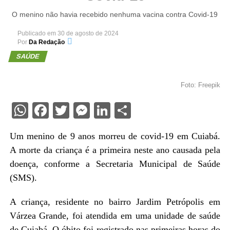
O menino não havia recebido nenhuma vacina contra Covid-19
Publicado em
30 de agosto de 2024
Por
Da Redação
SAÚDE
Foto: Freepik
WhatsApp
Facebook
Twitter
Messenger
LinkedIn
Share
Um menino de 9 anos morreu de covid-19 em Cuiabá.
A morte da criança é a primeira neste ano causada pela
doença, conforme a Secretaria Municipal de Saúde
(SMS).
A criança, residente no bairro Jardim Petrópolis em
Várzea Grande, foi atendida em uma unidade de saúde
de Cuiabá. O óbito foi registrado nas primeiras horas do