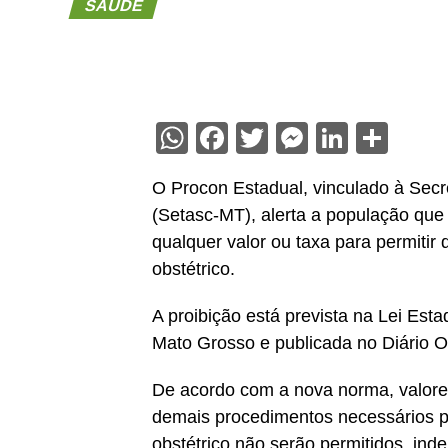
SAÚDE
WhatsApp
Facebook
Twitter
Messenge
Linked
Sha
O Procon Estadual, vinculado à Secr
(Setasc-MT), alerta a população que 
qualquer valor ou taxa para permitir
obstétrico.
A proibição está prevista na Lei Est
Mato Grosso e publicada no Diário Ofi
De acordo com a nova norma, valores 
demais procedimentos necessários 
obstétrico não serão permitidos, i