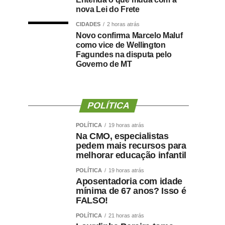
nova Lei do Frete
CIDADES
2 horas atrás
Novo confirma Marcelo Maluf
como vice de Wellington
Fagundes na disputa pelo
Governo de MT
POLÍTICA
POLÍTICA
19 horas atrás
Na CMO, especialistas
pedem mais recursos para
melhorar educação infantil
POLÍTICA
19 horas atrás
Aposentadoria com idade
mínima de 67 anos? Isso é
FALSO!
POLÍTICA
21 horas atrás