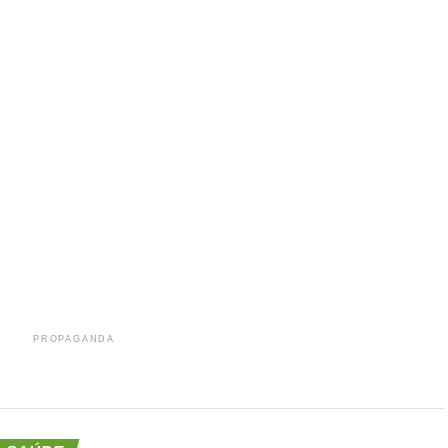
r
In
re
PROPAGANDA