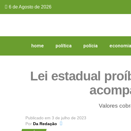
6 de Agosto de 2026
home
política
polícia
economi
Lei estadual pro
acompa
Valores cobr
Publicado em
3 de julho de 2023
Por
Da Redação