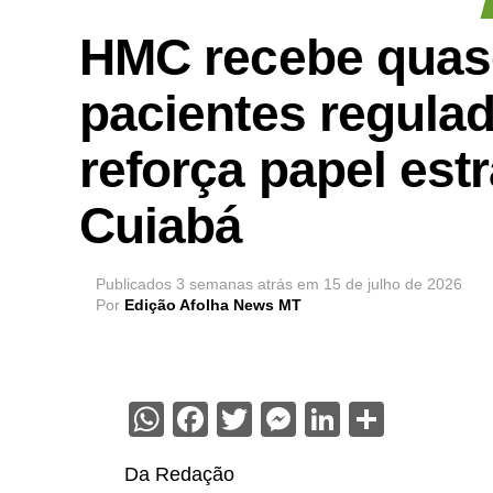
HMC recebe quas
pacientes regula
reforça papel est
Cuiabá
Publicados
3 semanas atrás
em
15 de julho de 2026
Por
Edição Afolha News MT
WhatsApp
Facebook
Twitter
Messenger
LinkedIn
Share
Da Redação