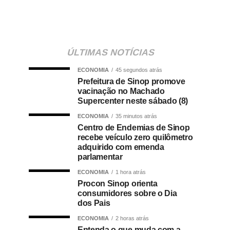
ÚLTIMAS NOTÍCIAS
ECONOMIA
45 segundos atrás
Prefeitura de Sinop promove
vacinação no Machado
Supercenter neste sábado (8)
ECONOMIA
35 minutos atrás
Centro de Endemias de Sinop
recebe veículo zero quilômetro
adquirido com emenda
parlamentar
ECONOMIA
1 hora atrás
Procon Sinop orienta
consumidores sobre o Dia
dos Pais
ECONOMIA
2 horas atrás
Entenda o que muda com a