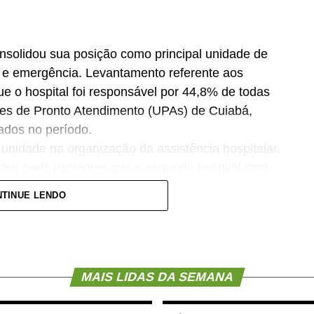
nsolidou sua posição como principal unidade de
a e emergência. Levantamento referente aos
 o hospital foi responsável por 44,8% de todas
des de Pronto Atendimento (UPAs) de Cuiabá,
ados no período.
nidade na organização da assistência hospitalar.
zes mais pacientes que o segundo hospital com
ndo para garantir maior agilidade na internação de
TINUE LENDO
calon, destacou que os resultados refletem o
Municipal de Cuiabá cumpre um papel essencial
MAIS LIDAS DA SEMANA
a e emergência. Ser responsável por praticamente
ica garantir acesso mais rápido à internação,