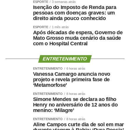
ESPORTE
3 semanas atrás
politrauma, traumato-ortopedia e tratamento de
Isenção do Imposto de Renda para
pessoas com doenças graves: um
queimados, por meio do Centro de Tratamento de
direito ainda pouco conhecido
Queimados (CTQ), o HMC funciona em regime de portas
abertas para atendimentos de urgência e emergência.
ESPORTE
1 mês atrás
Após décadas de espera, Governo de
A unidade dispõe de enfermarias adulta e infantil,
Mato Grosso muda cenário da saúde
Hospital Dia, centros cirúrgicos, salas de medicação e
com o Hospital Central
decisão médica, seis leitos destinados à saúde mental e
estrutura completa para assistência ambulatorial e
ENTRETENIMENTO
hospitalar.
Nos últimos meses, o hospital também ampliou a oferta
ENTRETENIMENTO
6 horas atrás
Vanessa Camargo anuncia novo
de procedimentos especializados. Entre junho e julho,
projeto e revela primeira fase de
iniciou um mutirão de cirurgias de vesícula por
‘Metamorfose’
videolaparoscopia, com previsão de 30 procedimentos
ENTRETENIMENTO
8 horas atrás
para reduzir a fila de espera do Sistema Único de Saúde
Simone Mendes se declara ao filho
(SUS).
Henry no aniversário de 12 anos do
menino: ‘Milagre’
Outra ação inédita colocou Cuiabá em destaque no
cenário nacional. O HMC promoveu um mutirão exclusivo
ENTRETENIMENTO
8 horas atrás
Aline Campos curte dia de sol em mar
de cirurgias reparadoras para vítimas de queimaduras