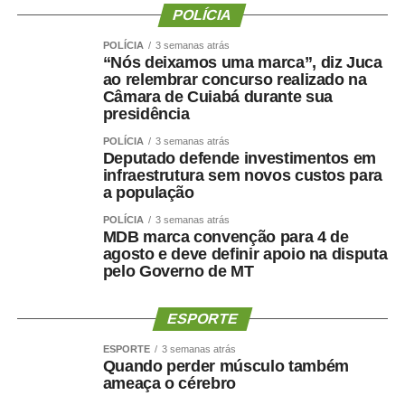
destaque foi o Hospital Estadual de Câncer, que registrou
POLÍCIA
crescimento superior a 200% nas transferências entre
POLÍCIA
3 semanas atrás
maio e junho, passando de 25 para 79 pacientes.
“Nós deixamos uma marca”, diz Juca
Gestão destaca eficiência e qualidade da assistência
ao relembrar concurso realizado na
Câmara de Cuiabá durante sua
A diretora-geral da Empresa Cuiabana de Saúde Pública,
presidência
Kelluby de Oliveira, atribuiu os resultados ao trabalho
integrado das equipes e ao fortalecimento da gestão
POLÍCIA
3 semanas atrás
Deputado defende investimentos em
hospitalar.
infraestrutura sem novos custos para
“O protagonismo do HMC é resultado do empenho diário
a população
de equipes multiprofissionais altamente qualificadas e de
POLÍCIA
3 semanas atrás
uma gestão comprometida com a eficiência e a
MDB marca convenção para 4 de
humanização da assistência. Além de sermos referência
agosto e deve definir apoio na disputa
pelo Governo de MT
em urgência, emergência, politrauma e tratamento de
queimados, temos ampliado a oferta de cirurgias eletivas
e procedimentos especializados, garantindo mais acesso
ESPORTE
e qualidade no atendimento prestado aos usuários do
ESPORTE
3 semanas atrás
SUS”, destacou.
Quando perder músculo também
Hospital amplia serviços especializados
ameaça o cérebro
Referência estadual em urgência, emergência,