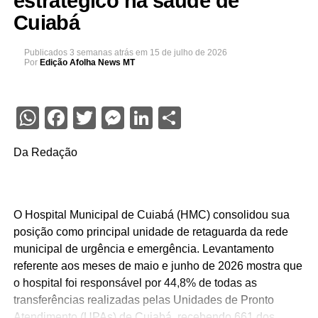
estratégico na saúde de
Cuiabá
Publicados
3 semanas atrás
em
15 de julho de 2026
Por
Edição Afolha News MT
WhatsApp
Facebook
Twitter
Messenger
LinkedIn
Share
Da Redação
O Hospital Municipal de Cuiabá (HMC) consolidou sua
posição como principal unidade de retaguarda da rede
municipal de urgência e emergência. Levantamento
referente aos meses de maio e junho de 2026 mostra que
o hospital foi responsável por 44,8% de todas as
transferências realizadas pelas Unidades de Pronto
Atendimento (UPAs) de Cuiabá, recebendo 661 dos