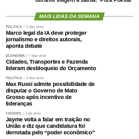
durante viagem à Bahia: ‘Pura Poesia’
elétricas decorrentes de acidentes de trabalho, tornando-
se a única unidade do país a realizar uma iniciativa
MAIS LIDAS DA SEMANA
voltada exclusivamente para esse público.
Aproximadamente 20 pacientes foram atendidos durante
POLÍTICA
2 dias atrás
a ação.
Marco legal da IA deve proteger
jornalismo e direitos autorais,
Para o diretor técnico do HMC, Dr. Eduardo Andraus, os
aponta debate
indicadores confirmam a capacidade da unidade em
atender pacientes de média e alta complexidade.
ECONOMIA
7 dias atrás
Cidades, Transportes e Fazenda
“O HMC foi concebido para ser um hospital de alta
lideram desbloqueio do Orçamento
resolutividade. Nossa capacidade de receber pacientes
regulados das UPAs permite que essas unidades
POLÍTICA
2 dias atrás
Max Russi admite possibilidade de
continuem atendendo novos casos de urgência e
disputar o Governo de Mato
emergência. Contamos com equipes preparadas,
Grosso após incentivo de
protocolos bem estabelecidos e uma estrutura capaz de
lideranças
atender desde casos clínicos até situações de alta
complexidade, como politrauma, queimados e cirurgias
CIDADES
1 dia atrás
Jayme volta a falar em traição no
especializadas. Os resultados de maio e junho
União e diz que candidatura foi
demonstram que estamos cumprindo essa missão com
derrotada pelo “poder econômico”
eficiência”, concluiu.