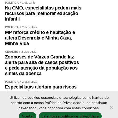
POLÍTICA
1 dia atrás
Na CMO, especialistas pedem mais
COMENTE ABAIXO:
recursos para melhorar educação
infantil
WhatsApp
Facebook
Twitter
Messenger
LinkedIn
Share
POLÍTICA
2 dias atrás
MP reforça crédito e habitação e
altera Desenrola e Minha Casa,
Minha Vida
CIDADES
2 dias atrás
Zoonoses de Várzea Grande faz
alerta para alta de casos positivos
e pede atenção da população aos
sinais da doença
POLÍTICA
2 dias atrás
Especialistas alertam para riscos
de expansão de data centers de IA
no Brasil
Utilizamos cookies essenciais e tecnologias semelhantes de
acordo com a nossa Política de Privacidade e, ao continuar
navegando, você concorda com estas condições.
Copyright © 2026 - Todos os direitos reservados ao
Aceitar
Leia nossa política de privacidade