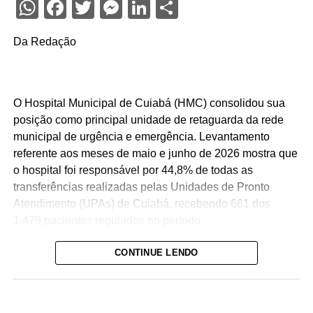
WhatsApp
Facebook
Twitter
Messenger
LinkedIn
Share
Da Redação
O Hospital Municipal de Cuiabá (HMC) consolidou sua
posição como principal unidade de retaguarda da rede
municipal de urgência e emergência. Levantamento
referente aos meses de maio e junho de 2026 mostra que
o hospital foi responsável por 44,8% de todas as
transferências realizadas pelas Unidades de Pronto
Atendimento (UPAs) de Cuiabá, recebendo 661 dos
1.479 pacientes regulados no período.
Os números evidenciam a importância da unidade na
CONTINUE LENDO
organização da assistência hospitalar. Sozinho, o HMC
recebeu quase quatro vezes mais pacientes que o
segundo hospital com maior volume de transferências,
contribuindo para garantir maior agilidade na internação