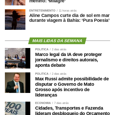
menino: ‘Milagre’
atender pacientes de média e alta complexidade.
“O HMC foi concebido para ser um hospital de alta
ENTRETENIMENTO
11 horas atrás
Aline Campos curte dia de sol em mar
resolutividade. Nossa capacidade de receber pacientes
durante viagem à Bahia: ‘Pura Poesia’
regulados das UPAs permite que essas unidades
continuem atendendo novos casos de urgência e
emergência. Contamos com equipes preparadas,
MAIS LIDAS DA SEMANA
protocolos bem estabelecidos e uma estrutura capaz de
atender desde casos clínicos até situações de alta
POLÍTICA
2 dias atrás
Marco legal da IA deve proteger
complexidade, como politrauma, queimados e cirurgias
jornalismo e direitos autorais,
especializadas. Os resultados de maio e junho
aponta debate
demonstram que estamos cumprindo essa missão com
eficiência”, concluiu.
POLÍTICA
2 dias atrás
Max Russi admite possibilidade de
disputar o Governo de Mato
COMENTE ABAIXO:
Grosso após incentivo de
lideranças
WhatsApp
Facebook
Twitter
Messenger
LinkedIn
Share
ECONOMIA
7 dias atrás
Cidades, Transportes e Fazenda
lideram desbloqueio do Orçamento