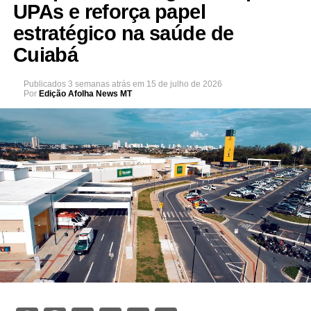
UPAs e reforça papel
estratégico na saúde de
Cuiabá
Publicados
3 semanas atrás
em
15 de julho de 2026
Por
Edição Afolha News MT