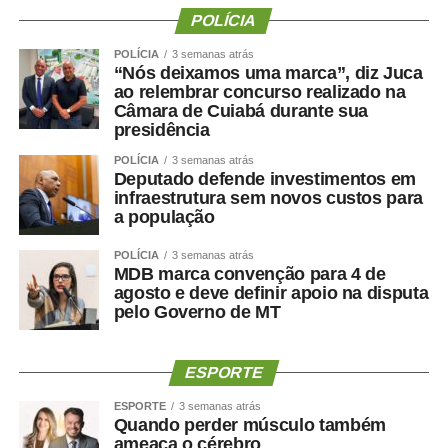
integrado das equipes e ao fortalecimento da gestão
POLÍCIA
hospitalar.
“O protagonismo do HMC é resultado do empenho diário
POLÍCIA
3 semanas atrás
“Nós deixamos uma marca”, diz Juca
de equipes multiprofissionais altamente qualificadas e de
ao relembrar concurso realizado na
uma gestão comprometida com a eficiência e a
Câmara de Cuiabá durante sua
humanização da assistência. Além de sermos referência
presidência
em urgência, emergência, politrauma e tratamento de
POLÍCIA
3 semanas atrás
queimados, temos ampliado a oferta de cirurgias eletivas
Deputado defende investimentos em
e procedimentos especializados, garantindo mais acesso
infraestrutura sem novos custos para
a população
e qualidade no atendimento prestado aos usuários do
SUS”, destacou.
POLÍCIA
3 semanas atrás
Hospital amplia serviços especializados
MDB marca convenção para 4 de
Referência estadual em urgência, emergência,
agosto e deve definir apoio na disputa
pelo Governo de MT
politrauma, traumato-ortopedia e tratamento de
queimados, por meio do Centro de Tratamento de
Queimados (CTQ), o HMC funciona em regime de portas
ESPORTE
abertas para atendimentos de urgência e emergência.
ESPORTE
3 semanas atrás
A unidade dispõe de enfermarias adulta e infantil,
Quando perder músculo também
Hospital Dia, centros cirúrgicos, salas de medicação e
ameaça o cérebro