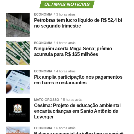
de pacientes e desafogar as UPAs.
ÚLTIMAS NOTÍCIAS
A secretária municipal de Saúde, Deisi Bocalon,
ECONOMIA
3 horas atrás
destacou que os resultados refletem o fortalecimento da
Petrobras tem lucro líquido de R$ 52,4 bi
rede pública de saúde.
no segundo trimestre
“Os números demonstram que o Hospital Municipal de
Cuiabá cumpre um papel essencial na organização da
ECONOMIA
4 horas atrás
nossa rede de urgência e emergência. Ser responsável
Ninguém acerta Mega-Sena; prêmio
por praticamente metade das transferências das UPAs
acumula para R$ 165 milhões
significa garantir acesso mais rápido à internação,
desafogar as unidades de pronto atendimento e oferecer
ECONOMIA
4 horas atrás
um cuidado mais resolutivo à população. Nosso
Pix amplia participação nos pagamentos
compromisso é continuar fortalecendo a rede municipal
em bares e restaurantes
com planejamento, investimentos e ampliação da
capacidade assistencial”, afirmou.
MATO GROSSO
5 horas atrás
Liderança nas internações em enfermaria
Cesima: Projeto de educação ambiental
O desempenho do HMC torna-se ainda mais expressivo
encanta crianças em Santo Antônio de
Leverger
quando analisadas apenas as internações em
enfermaria. Nos dois meses avaliados, a unidade
ECONOMIA
6 horas atrás
recebeu 638 pacientes — 335 em maio e 303 em junho
Balança comercial de julho tem superávit