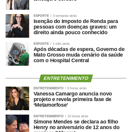
decisão médica, seis leitos destinados à saúde mental e
estrutura completa para assistência ambulatorial e
ESPORTE
3 semanas atrás
hospitalar.
Isenção do Imposto de Renda para
Nos últimos meses, o hospital também ampliou a oferta
pessoas com doenças graves: um
de procedimentos especializados. Entre junho e julho,
direito ainda pouco conhecido
iniciou um mutirão de cirurgias de vesícula por
ESPORTE
1 mês atrás
videolaparoscopia, com previsão de 30 procedimentos
Após décadas de espera, Governo de
para reduzir a fila de espera do Sistema Único de Saúde
Mato Grosso muda cenário da saúde
(SUS).
com o Hospital Central
Outra ação inédita colocou Cuiabá em destaque no
cenário nacional. O HMC promoveu um mutirão exclusivo
ENTRETENIMENTO
de cirurgias reparadoras para vítimas de queimaduras
elétricas decorrentes de acidentes de trabalho, tornando-
ENTRETENIMENTO
8 horas atrás
Vanessa Camargo anuncia novo
se a única unidade do país a realizar uma iniciativa
projeto e revela primeira fase de
voltada exclusivamente para esse público.
‘Metamorfose’
Aproximadamente 20 pacientes foram atendidos durante
a ação.
ENTRETENIMENTO
10 horas atrás
Simone Mendes se declara ao filho
Para o diretor técnico do HMC, Dr. Eduardo Andraus, os
Henry no aniversário de 12 anos do
indicadores confirmam a capacidade da unidade em