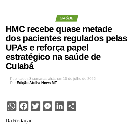
SAÚDE
HMC recebe quase metade
dos pacientes regulados pelas
UPAs e reforça papel
estratégico na saúde de
Cuiabá
Publicados
3 semanas atrás
em
15 de julho de 2026
Por
Edição Afolha News MT
WhatsApp
Facebook
Twitter
Messenger
LinkedIn
Share
Da Redação