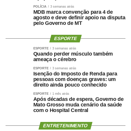
humanização da assistência. Além de sermos referência
POLÍCIA
3 semanas atrás
MDB marca convenção para 4 de
em urgência, emergência, politrauma e tratamento de
agosto e deve definir apoio na disputa
queimados, temos ampliado a oferta de cirurgias eletivas
pelo Governo de MT
e procedimentos especializados, garantindo mais acesso
e qualidade no atendimento prestado aos usuários do
ESPORTE
SUS”, destacou.
Hospital amplia serviços especializados
ESPORTE
3 semanas atrás
Quando perder músculo também
Referência estadual em urgência, emergência,
ameaça o cérebro
politrauma, traumato-ortopedia e tratamento de
queimados, por meio do Centro de Tratamento de
ESPORTE
3 semanas atrás
Isenção do Imposto de Renda para
Queimados (CTQ), o HMC funciona em regime de portas
pessoas com doenças graves: um
abertas para atendimentos de urgência e emergência.
direito ainda pouco conhecido
A unidade dispõe de enfermarias adulta e infantil,
ESPORTE
1 mês atrás
Hospital Dia, centros cirúrgicos, salas de medicação e
Após décadas de espera, Governo de
decisão médica, seis leitos destinados à saúde mental e
Mato Grosso muda cenário da saúde
com o Hospital Central
estrutura completa para assistência ambulatorial e
hospitalar.
Nos últimos meses, o hospital também ampliou a oferta
ENTRETENIMENTO