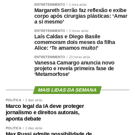
de procedimentos especializados. Entre junho e julho,
ENTRETENIMENTO
1 hora atrás
iniciou um mutirão de cirurgias de vesícula por
Margareth Serrão faz reflexão e exibe
videolaparoscopia, com previsão de 30 procedimentos
corpo após cirurgias plásticas: ‘Amar
a si mesmo’
para reduzir a fila de espera do Sistema Único de Saúde
(SUS).
ENTRETENIMENTO
2 horas atrás
Laís Caldas e Diego Basile
Outra ação inédita colocou Cuiabá em destaque no
comemoram dois meses da filha
cenário nacional. O HMC promoveu um mutirão exclusivo
Alice: ‘Te amamos muito!’
de cirurgias reparadoras para vítimas de queimaduras
ENTRETENIMENTO
23 horas atrás
elétricas decorrentes de acidentes de trabalho, tornando-
Vanessa Camargo anuncia novo
se a única unidade do país a realizar uma iniciativa
projeto e revela primeira fase de
voltada exclusivamente para esse público.
‘Metamorfose’
Aproximadamente 20 pacientes foram atendidos durante
a ação.
MAIS LIDAS DA SEMANA
Para o diretor técnico do HMC, Dr. Eduardo Andraus, os
POLÍTICA
2 dias atrás
indicadores confirmam a capacidade da unidade em
Marco legal da IA deve proteger
atender pacientes de média e alta complexidade.
jornalismo e direitos autorais,
“O HMC foi concebido para ser um hospital de alta
aponta debate
resolutividade. Nossa capacidade de receber pacientes
POLÍTICA
2 dias atrás
regulados das UPAs permite que essas unidades
Max Russi admite possibilidade de