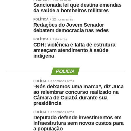
Benedito (HMSB) e pelo Hospital e Pronto-Socorro
Sancionada lei que destina emendas
da saúde a bombeiros militares
Municipal de Cuiabá (HPSMC), responsáveis por 27,3%
e 24,9% das vagas, respectivamente. O HMC respondeu
POLÍTICA
22 horas atrás
por 8% das internações em terapia intensiva, reforçando
Redações do Jovem Senador
debatem democracia nas redes
sua vocação como principal retaguarda para leitos de
enfermaria.
POLÍTICA
1 dia atrás
CDH: violência e falta de estrutura
Além do HMC, o HPSMC e o HMSB receberam 170 e
ameaçam atendimento à saúde
164 pacientes regulados, respectivamente. Outro
indígena
destaque foi o Hospital Estadual de Câncer, que registrou
crescimento superior a 200% nas transferências entre
POLÍCIA
maio e junho, passando de 25 para 79 pacientes.
Gestão destaca eficiência e qualidade da assistência
POLÍCIA
3 semanas atrás
“Nós deixamos uma marca”, diz Juca
A diretora-geral da Empresa Cuiabana de Saúde Pública,
ao relembrar concurso realizado na
Kelluby de Oliveira, atribuiu os resultados ao trabalho
Câmara de Cuiabá durante sua
integrado das equipes e ao fortalecimento da gestão
presidência
hospitalar.
POLÍCIA
3 semanas atrás
“O protagonismo do HMC é resultado do empenho diário
Deputado defende investimentos em
de equipes multiprofissionais altamente qualificadas e de
infraestrutura sem novos custos para
a população
uma gestão comprometida com a eficiência e a