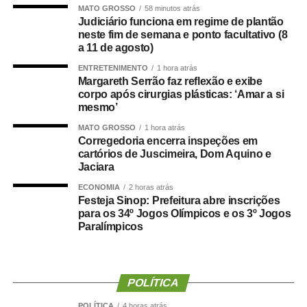
“Os números demonstram que o Hospital Municipal de
MATO GROSSO
58 minutos atrás
Cuiabá cumpre um papel essencial na organização da
Judiciário funciona em regime de plantão
neste fim de semana e ponto facultativo (8
nossa rede de urgência e emergência. Ser responsável
a 11 de agosto)
por praticamente metade das transferências das UPAs
significa garantir acesso mais rápido à internação,
ENTRETENIMENTO
1 hora atrás
Margareth Serrão faz reflexão e exibe
desafogar as unidades de pronto atendimento e oferecer
corpo após cirurgias plásticas: ‘Amar a si
um cuidado mais resolutivo à população. Nosso
mesmo’
compromisso é continuar fortalecendo a rede municipal
MATO GROSSO
1 hora atrás
com planejamento, investimentos e ampliação da
Corregedoria encerra inspeções em
capacidade assistencial”, afirmou.
cartórios de Juscimeira, Dom Aquino e
Liderança nas internações em enfermaria
Jaciara
O desempenho do HMC torna-se ainda mais expressivo
ECONOMIA
2 horas atrás
quando analisadas apenas as internações em
Festeja Sinop: Prefeitura abre inscrições
para os 34º Jogos Olímpicos e os 3º Jogos
enfermaria. Nos dois meses avaliados, a unidade
Paralímpicos
recebeu 638 pacientes — 335 em maio e 303 em junho
—, concentrando 53,6% de todas as transferências
destinadas a leitos clínicos e cirúrgicos da rede.
Nas admissões em Unidade de Terapia Intensiva (UTI), a
POLÍTICA
maior demanda foi absorvida pelo Hospital Municipal São
POLÍTICA
4 horas atrás