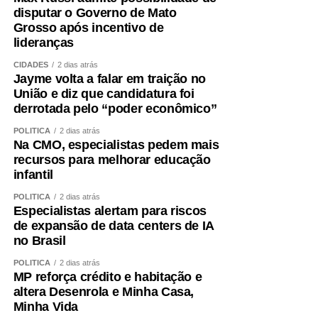
continuem atendendo novos casos de urgência e
disputar o Governo de Mato
emergência. Contamos com equipes preparadas,
Grosso após incentivo de
lideranças
protocolos bem estabelecidos e uma estrutura capaz de
atender desde casos clínicos até situações de alta
CIDADES
2 dias atrás
complexidade, como politrauma, queimados e cirurgias
Jayme volta a falar em traição no
União e diz que candidatura foi
especializadas. Os resultados de maio e junho
derrotada pelo “poder econômico”
demonstram que estamos cumprindo essa missão com
eficiência”, concluiu.
POLÍTICA
2 dias atrás
Na CMO, especialistas pedem mais
recursos para melhorar educação
COMENTE ABAIXO:
infantil
POLÍTICA
2 dias atrás
WhatsApp
Facebook
Twitter
Messenger
LinkedIn
Share
Especialistas alertam para riscos
de expansão de data centers de IA
no Brasil
POLÍTICA
2 dias atrás
MP reforça crédito e habitação e
altera Desenrola e Minha Casa,
Minha Vida