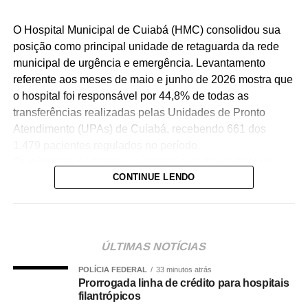
O Hospital Municipal de Cuiabá (HMC) consolidou sua
posição como principal unidade de retaguarda da rede
municipal de urgência e emergência. Levantamento
referente aos meses de maio e junho de 2026 mostra que
o hospital foi responsável por 44,8% de todas as
transferências realizadas pelas Unidades de Pronto
Atendimento (UPAs) de Cuiabá, recebendo 661 dos
1.479 pacientes regulados no período.
Os números evidenciam a importância da unidade na
CONTINUE LENDO
organização da assistência hospitalar. Sozinho, o HMC
recebeu quase quatro vezes mais pacientes que o
segundo hospital com maior volume de transferências,
contribuindo para garantir maior agilidade na internação
de pacientes e desafogar as UPAs.
ÚLTIMAS NOTÍCIAS
A secretária municipal de Saúde, Deisi Bocalon,
POLÍCIA FEDERAL
33 minutos atrás
destacou que os resultados refletem o fortalecimento da
Prorrogada linha de crédito para hospitais
rede pública de saúde.
filantrópicos