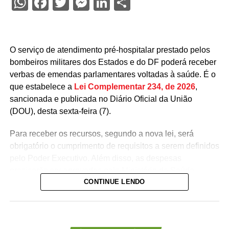
WhatsApp
Facebook
Twitter
Messenger
LinkedIn
Share
O serviço de atendimento pré-hospitalar prestado pelos
bombeiros militares dos Estados e do DF poderá receber
verbas de emendas parlamentares voltadas à saúde. É o
que estabelece a
Lei Complementar 234, de 2026
,
sancionada e publicada no Diário Oficial da União
(DOU), desta sexta-feira (7).
Para receber os recursos, segundo a nova lei, será
obrigatório o cumprimento de requisitos a serem definidos
pelo Poder Executivo. Além disso, as despesas
precisarão ser aprovadas pelo Ministério da Saúde.
CONTINUE LENDO
A lei proíbe o uso dessas emendas para pagamento de
salários ou de aposentadorias de bombeiros militares,
assim como para qualquer custeio ou investimento que