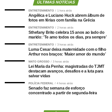
não seja relativo ao atendimento pré-hospitalar.
ÚLTIMAS NOTÍCIAS
ENTRETENIMENTO
1 hora atrás
Com origem no
Projeto de Lei Complementar (PLP)
Angélica e Luciano Huck abrem álbum de
18/2021
, de autoria do deputado Guilherme Derrite (PP-
fotos em férias com família na Grécia
SP), a matéria foi
aprovada no Senado em julho
deste
ENTRETENIMENTO
2 horas atrás
ano, com parecer favorável do senador Nelsinho Trad
Sthefany Brito celebra 15 anos ao lado do
(PSD-MS).
marido: ‘Te amo todos os dias, pra sempre’
ENTRETENIMENTO
3 horas atrás
Agência Senado (Reprodução autorizada mediante
Luma Cesar deixa maternidade com o filho
citação da Agência Senado)
Arthur nos braços: ‘Maior amor do mundo’
MATO GROSSO
3 horas atrás
Fonte:
Agência Senado
Lei Maria da Penha: magistradas do TJMT
destacam avanços, desafios e a luta para
salvar vidas
POLÍCIA FEDERAL
4 horas atrás
Senado faz semana de esforço
COMENTE ABAIXO:
concentrado a partir de segunda-feira
WhatsApp
Facebook
Twitter
Messenger
LinkedIn
Share