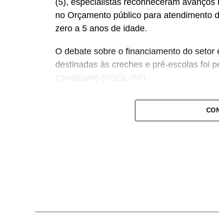
(5), especialistas reconheceram avanços 
no Orçamento público para atendimento d
zero a 5 anos de idade.
O debate sobre o financiamento do setor 
destinadas às creches e pré-escolas foi 
Cavalcante (PSOL-SP).
— Estamos aqui pensando e discutindo o 
CON
recursos para a educação infantil — dec
acompanhamento e rastreio dos recursos 
O deputado estadual Carlos Giannazi (PS
qualidade da educação infantil passa pela
dos docentes, concurso público, formação 
Giannazi manifestou preocupação com a t
organizações sociais, o que promoveria 