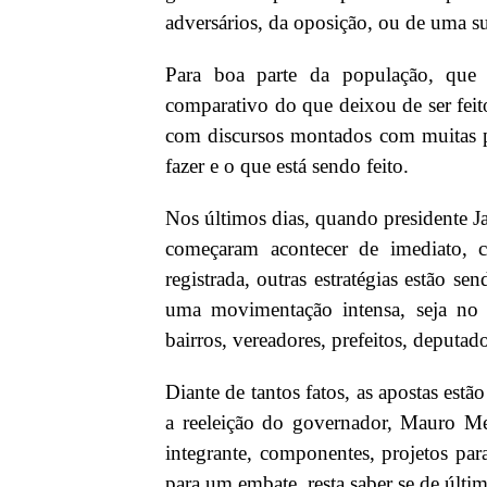
adversários, da oposição, ou de uma sup
Para boa parte da população, que 
comparativo do que deixou de ser feito 
com discursos montados com muitas pa
fazer e o que está sendo feito.
Nos últimos dias, quando presidente J
começaram acontecer de imediato, c
registrada, outras estratégias estão s
uma movimentação intensa, seja no ce
bairros, vereadores, prefeitos, deputa
Diante de tantos fatos, as apostas estão
a reeleição do governador, Mauro Men
integrante, componentes, projetos pa
para um embate, resta saber se de últi