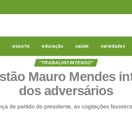
a
esporte
educação
saúde
variedades
“TRABALHO INTENSO”
stão Mauro Mendes int
dos adversários
 de partido do presidente, as cogitações favore