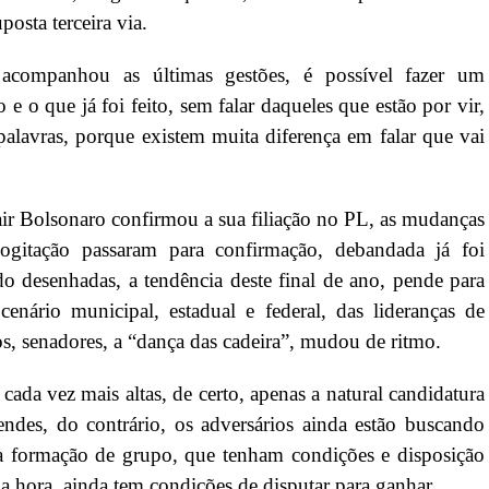
osta terceira via.
acompanhou as últimas gestões, é possível fazer um
e o que já foi feito, sem falar daqueles que estão por vir,
lavras, porque existem muita diferença em falar que vai
air Bolsonaro confirmou a sua filiação no PL, as mudanças
ogitação passaram para confirmação, debandada já foi
endo desenhadas, a tendência deste final de ano, pende para
nário municipal, estadual e federal, das lideranças de
dos, senadores, a “dança das cadeira”, mudou de ritmo.
 cada vez mais altas, de certo, apenas a natural candidatura
des, do contrário, os adversários ainda estão buscando
ra formação de grupo, que tenham condições e disposição
ma hora, ainda tem condições de disputar para ganhar.