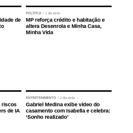
POLÍTICA
1 dia atrás
lidade de
MP reforça crédito e habitação e
to
altera Desenrola e Minha Casa,
Minha Vida
ENTRETENIMENTO
1 dia atrás
 riscos
Gabriel Medina exibe vídeo do
rs de IA
casamento com Isabella e celebra:
‘Sonho realizado’