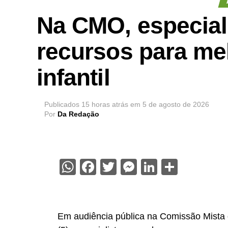
Na CMO, especial
recursos para me
infantil
Publicados
15 horas atrás
em
5 de agosto de 2026
Por
Da Redação
WhatsApp
Facebook
Twitter
Messenger
LinkedIn
Share
Em audiência pública na Comissão Mista 