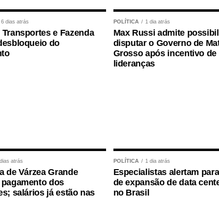
nvestido pelos governos de forma eficiente e direta
6 dias atrás
POLÍTICA
1 dia atrás
 Transportes e Fazenda
Max Russi admite possibi
ita e de qualidade, da creche à pós-graduação ­
desbloqueio do
disputar o Governo de Ma
to
Grosso após incentivo de
lideranças
reira, pesquisador da Universidade Federal de
nha Nacional pelo Direito à Educação, o debate
infantil de qualidade passa, necessariamente,
 direito social e um dever do estado.
 educação infantil é criar condições concretas
 de implantar uma educação de qualidade — disse
dias atrás
POLÍTICA
1 dia atrás
ra de Várzea Grande
Especialistas alertam para
a pagamento dos
de expansão de data cente
s Professoras, Berta Lúcia Souza Lima, disse
es; salários já estão nas
no Brasil
da necessidade de mais recursos para a
io do movimento é cobrar a implementação da
Lei