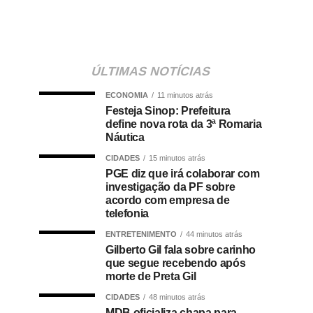
ÚLTIMAS NOTÍCIAS
ECONOMIA
11 minutos atrás
Festeja Sinop: Prefeitura
define nova rota da 3ª Romaria
Náutica
CIDADES
15 minutos atrás
PGE diz que irá colaborar com
investigação da PF sobre
acordo com empresa de
telefonia
ENTRETENIMENTO
44 minutos atrás
Gilberto Gil fala sobre carinho
que segue recebendo após
morte de Preta Gil
CIDADES
48 minutos atrás
MDB oficializa chapa para