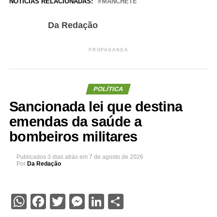
NOTÍCIAS RELACIONADAS:
MANCHETE
Da Redação
PROPAGANDA
POLÍTICA
Sancionada lei que destina
emendas da saúde a
bombeiros militares
Publicados
3 dias atrás
em
7 de agosto de 2026
Por
Da Redação
WhatsApp
Facebook
Twitter
Messenger
LinkedIn
Share