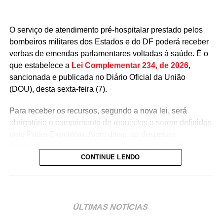
O serviço de atendimento pré-hospitalar prestado pelos
bombeiros militares dos Estados e do DF poderá receber
verbas de emendas parlamentares voltadas à saúde. É o
que estabelece a
Lei Complementar 234, de 2026
,
sancionada e publicada no Diário Oficial da União
(DOU), desta sexta-feira (7).
Para receber os recursos, segundo a nova lei, será
obrigatório o cumprimento de requisitos a serem definidos
pelo Poder Executivo. Além disso, as despesas
precisarão ser aprovadas pelo Ministério da Saúde.
CONTINUE LENDO
A lei proíbe o uso dessas emendas para pagamento de
salários ou de aposentadorias de bombeiros militares,
assim como para qualquer custeio ou investimento que
não seja relativo ao atendimento pré-hospitalar.
ÚLTIMAS NOTÍCIAS