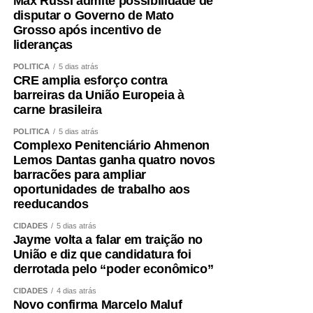
Max Russi admite possibilidade de
disputar o Governo de Mato
Grosso após incentivo de
lideranças
POLÍTICA
5 dias atrás
CRE amplia esforço contra
barreiras da União Europeia à
carne brasileira
POLÍTICA
5 dias atrás
Complexo Penitenciário Ahmenon
Lemos Dantas ganha quatro novos
barracões para ampliar
oportunidades de trabalho aos
reeducandos
CIDADES
5 dias atrás
Jayme volta a falar em traição no
União e diz que candidatura foi
derrotada pelo “poder econômico”
CIDADES
4 dias atrás
Novo confirma Marcelo Maluf