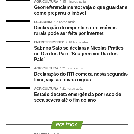
AGRICULTURA
35 minutos atrás
Com origem no
Projeto de Lei Complementar (PLP)
Georreferenciamento: veja o que guardar e
18/2021
, de autoria do deputado Guilherme Derrite (PP-
como preparar o imóvel
SP), a matéria foi
aprovada no Senado em julho
deste
ECONOMIA
2 horas atrás
ano, com parecer favorável do senador Nelsinho Trad
Declaração do imposto sobre imóveis
(PSD-MS).
rurais pode ser feita por internet
ENTRETENIMENTO
18 horas atrás
Agência Senado (Reprodução autorizada mediante
Sabrina Sato se declara a Nicolas Prattes
citação da Agência Senado)
no Dia dos Pais: ‘Seu primeiro Dia dos
Pais’
Fonte:
Agência Senado
AGRICULTURA
21 horas atrás
Declaração do ITR começa nesta segunda-
feira; veja as novas regras
AGRICULTURA
21 horas atrás
Estado decreta emergência por risco de
COMENTE ABAIXO:
seca severa até o fim do ano
WhatsApp
Facebook
Twitter
Messenger
LinkedIn
Share
POLÍTICA