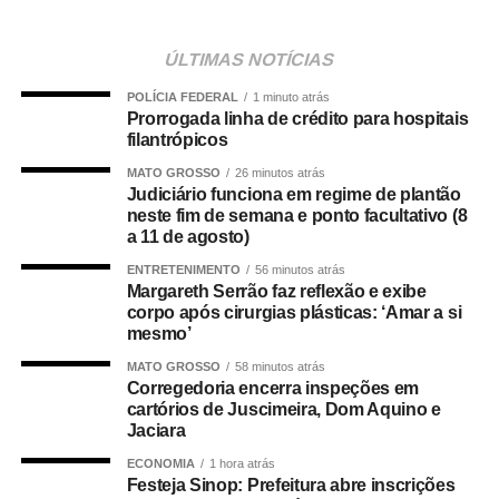
assim como para qualquer custeio ou investimento que
não seja relativo ao atendimento pré-hospitalar.
ÚLTIMAS NOTÍCIAS
POLÍCIA FEDERAL
1 minuto atrás
Com origem no
Projeto de Lei Complementar (PLP)
Prorrogada linha de crédito para hospitais
18/2021
, de autoria do deputado Guilherme Derrite (PP-
filantrópicos
SP), a matéria foi
aprovada no Senado em julho
deste
MATO GROSSO
26 minutos atrás
ano, com parecer favorável do senador Nelsinho Trad
Judiciário funciona em regime de plantão
(PSD-MS).
neste fim de semana e ponto facultativo (8
a 11 de agosto)
Agência Senado (Reprodução autorizada mediante
ENTRETENIMENTO
56 minutos atrás
citação da Agência Senado)
Margareth Serrão faz reflexão e exibe
corpo após cirurgias plásticas: ‘Amar a si
Fonte:
Agência Senado
mesmo’
MATO GROSSO
58 minutos atrás
Corregedoria encerra inspeções em
cartórios de Juscimeira, Dom Aquino e
Jaciara
COMENTE ABAIXO:
ECONOMIA
1 hora atrás
Festeja Sinop: Prefeitura abre inscrições