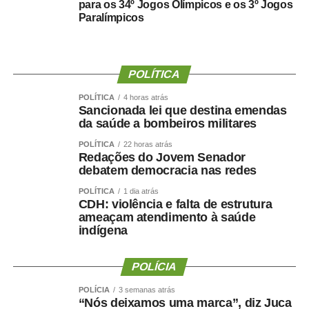
para os 34º Jogos Olímpicos e os 3º Jogos
WhatsApp
Facebook
Twitter
Messenger
LinkedIn
Share
Paralímpicos
POLÍTICA
POLÍTICA
4 horas atrás
Sancionada lei que destina emendas
da saúde a bombeiros militares
POLÍTICA
22 horas atrás
Redações do Jovem Senador
debatem democracia nas redes
POLÍTICA
1 dia atrás
CDH: violência e falta de estrutura
ameaçam atendimento à saúde
indígena
POLÍCIA
POLÍCIA
3 semanas atrás
“Nós deixamos uma marca”, diz Juca