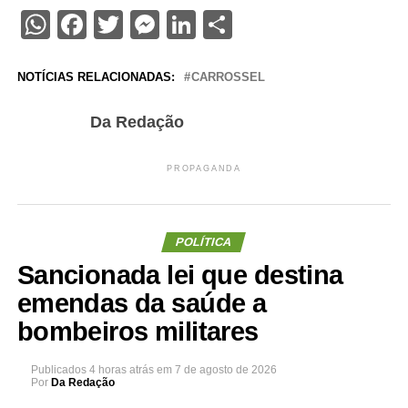
WhatsApp
Facebook
Twitter
Messenger
LinkedIn
Share
NOTÍCIAS RELACIONADAS:
CARROSSEL
Da Redação
PROPAGANDA
POLÍTICA
Sancionada lei que destina
emendas da saúde a
bombeiros militares
Publicados
4 horas atrás
em
7 de agosto de 2026
Por
Da Redação