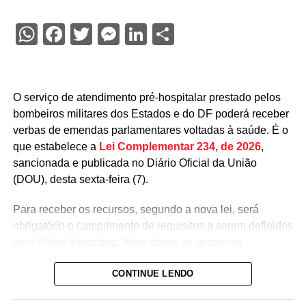
WhatsApp
Facebook
Twitter
Messenger
LinkedIn
Share
O serviço de atendimento pré-hospitalar prestado pelos
bombeiros militares dos Estados e do DF poderá receber
verbas de emendas parlamentares voltadas à saúde. É o
que estabelece a
Lei Complementar 234, de 2026
,
sancionada e publicada no Diário Oficial da União
(DOU), desta sexta-feira (7).
Para receber os recursos, segundo a nova lei, será
obrigatório o cumprimento de requisitos a serem definidos
pelo Poder Executivo. Além disso, as despesas
precisarão ser aprovadas pelo Ministério da Saúde.
CONTINUE LENDO
A lei proíbe o uso dessas emendas para pagamento de
salários ou de aposentadorias de bombeiros militares,