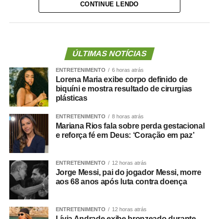
CONTINUE LENDO
A lei proíbe o uso dessas emendas para pagamento de
salários ou de aposentadorias de bombeiros militares,
assim como para qualquer custeio ou investimento que
não seja relativo ao atendimento pré-hospitalar.
ÚLTIMAS NOTÍCIAS
ENTRETENIMENTO
6 horas atrás
Com origem no
Projeto de Lei Complementar (PLP)
Lorena Maria exibe corpo definido de
18/2021
, de autoria do deputado Guilherme Derrite (PP-
biquíni e mostra resultado de cirurgias
SP), a matéria foi
aprovada no Senado em julho
deste
plásticas
ano, com parecer favorável do senador Nelsinho Trad
ENTRETENIMENTO
8 horas atrás
(PSD-MS).
Mariana Rios fala sobre perda gestacional
e reforça fé em Deus: ‘Coração em paz’
Agência Senado (Reprodução autorizada mediante
citação da Agência Senado)
ENTRETENIMENTO
12 horas atrás
Jorge Messi, pai do jogador Messi, morre
Fonte:
Agência Senado
aos 68 anos após luta contra doença
ENTRETENIMENTO
12 horas atrás
Lívia Andrade exibe bronzeado durante