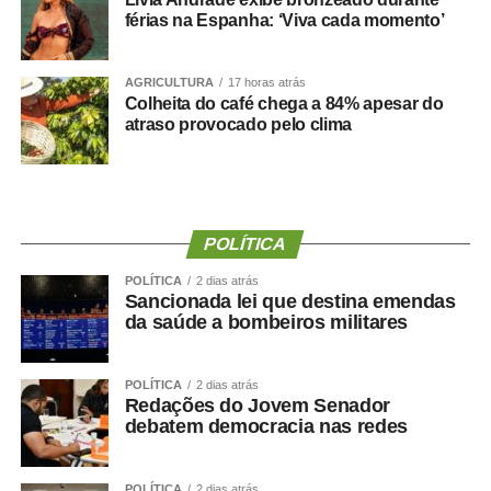
férias na Espanha: ‘Viva cada momento’
COMENTE ABAIXO:
WhatsApp
Facebook
AGRICULTURA
Twitter
Messenger
17 horas atrás
LinkedIn
Share
Colheita do café chega a 84% apesar do
atraso provocado pelo clima
POLÍTICA
POLÍTICA
2 dias atrás
Sancionada lei que destina emendas
da saúde a bombeiros militares
POLÍTICA
2 dias atrás
Redações do Jovem Senador
debatem democracia nas redes
POLÍTICA
2 dias atrás