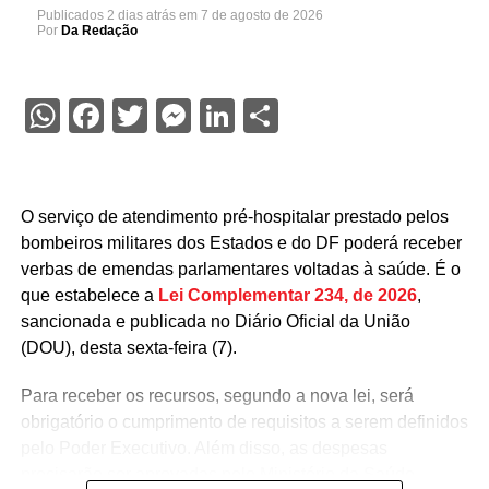
Publicados
2 dias atrás
em
7 de agosto de 2026
Por
Da Redação
WhatsApp
Facebook
Twitter
Messenger
LinkedIn
Share
O serviço de atendimento pré-hospitalar prestado pelos
bombeiros militares dos Estados e do DF poderá receber
verbas de emendas parlamentares voltadas à saúde. É o
que estabelece a
Lei Complementar 234, de 2026
,
sancionada e publicada no Diário Oficial da União
(DOU), desta sexta-feira (7).
Para receber os recursos, segundo a nova lei, será
obrigatório o cumprimento de requisitos a serem definidos
pelo Poder Executivo. Além disso, as despesas
precisarão ser aprovadas pelo Ministério da Saúde.