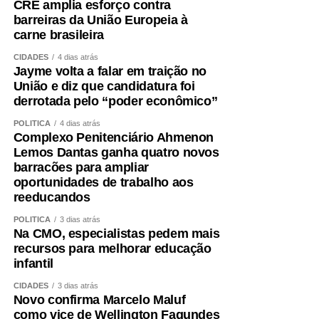
CRE amplia esforço contra
barreiras da União Europeia à
carne brasileira
CIDADES
4 dias atrás
Jayme volta a falar em traição no
União e diz que candidatura foi
derrotada pelo “poder econômico”
POLÍTICA
4 dias atrás
Complexo Penitenciário Ahmenon
Lemos Dantas ganha quatro novos
barracões para ampliar
oportunidades de trabalho aos
reeducandos
POLÍTICA
3 dias atrás
Na CMO, especialistas pedem mais
recursos para melhorar educação
infantil
CIDADES
3 dias atrás
Novo confirma Marcelo Maluf
como vice de Wellington Fagundes