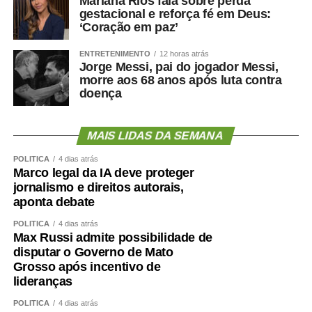
Mariana Rios fala sobre perda
gestacional e reforça fé em Deus:
‘Coração em paz’
ENTRETENIMENTO
12 horas atrás
Jorge Messi, pai do jogador Messi,
morre aos 68 anos após luta contra
doença
MAIS LIDAS DA SEMANA
POLÍTICA
4 dias atrás
Marco legal da IA deve proteger
jornalismo e direitos autorais,
aponta debate
POLÍTICA
4 dias atrás
Max Russi admite possibilidade de
disputar o Governo de Mato
Grosso após incentivo de
lideranças
POLÍTICA
4 dias atrás