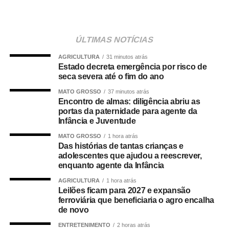
não seja relativo ao atendimento pré-hospitalar.
Com origem no
Projeto de Lei Complementar (PLP)
18/2021
, de autoria do deputado Guilherme Derrite (PP-
ÚLTIMAS NOTÍCIAS
SP), a matéria foi
aprovada no Senado em julho
deste
AGRICULTURA
31 minutos atrás
ano, com parecer favorável do senador Nelsinho Trad
Estado decreta emergência por risco de
(PSD-MS).
seca severa até o fim do ano
MATO GROSSO
37 minutos atrás
Agência Senado (Reprodução autorizada mediante
Encontro de almas: diligência abriu as
citação da Agência Senado)
portas da paternidade para agente da
Infância e Juventude
Fonte:
Agência Senado
MATO GROSSO
1 hora atrás
Das histórias de tantas crianças e
adolescentes que ajudou a reescrever,
enquanto agente da Infância
AGRICULTURA
1 hora atrás
COMENTE ABAIXO:
Leilões ficam para 2027 e expansão
ferroviária que beneficiaria o agro encalha
de novo
WhatsApp
Facebook
Twitter
Messenger
LinkedIn
Share
ENTRETENIMENTO
2 horas atrás