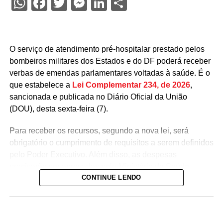
WhatsApp
Facebook
Twitter
Messenger
LinkedIn
Share
O serviço de atendimento pré-hospitalar prestado pelos
bombeiros militares dos Estados e do DF poderá receber
verbas de emendas parlamentares voltadas à saúde. É o
que estabelece a
Lei Complementar 234, de 2026
,
sancionada e publicada no Diário Oficial da União
(DOU), desta sexta-feira (7).
Para receber os recursos, segundo a nova lei, será
obrigatório o cumprimento de requisitos a serem definidos
pelo Poder Executivo. Além disso, as despesas
precisarão ser aprovadas pelo Ministério da Saúde.
CONTINUE LENDO
A lei proíbe o uso dessas emendas para pagamento de
salários ou de aposentadorias de bombeiros militares,
assim como para qualquer custeio ou investimento que