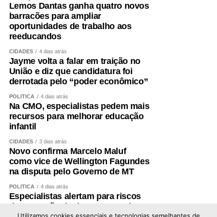
Lemos Dantas ganha quatro novos
barracões para ampliar
oportunidades de trabalho aos
reeducandos
CIDADES
4 dias atrás
Jayme volta a falar em traição no
União e diz que candidatura foi
derrotada pelo “poder econômico”
POLÍTICA
4 dias atrás
Na CMO, especialistas pedem mais
recursos para melhorar educação
infantil
CIDADES
3 dias atrás
Novo confirma Marcelo Maluf
como vice de Wellington Fagundes
na disputa pelo Governo de MT
POLÍTICA
4 dias atrás
Especialistas alertam para riscos
de expansão de data centers de IA
no Brasil
Utilizamos cookies essenciais e tecnologias semelhantes de