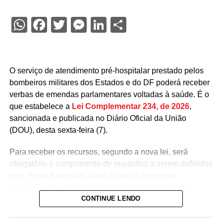
WhatsApp
Facebook
Twitter
Messenger
LinkedIn
Share
O serviço de atendimento pré-hospitalar prestado pelos
bombeiros militares dos Estados e do DF poderá receber
verbas de emendas parlamentares voltadas à saúde. É o
que estabelece a
Lei Complementar 234, de 2026
,
sancionada e publicada no Diário Oficial da União
(DOU), desta sexta-feira (7).
Para receber os recursos, segundo a nova lei, será
obrigatório o cumprimento de requisitos a serem definidos
pelo Poder Executivo. Além disso, as despesas
precisarão ser aprovadas pelo Ministério da Saúde.
CONTINUE LENDO
A lei proíbe o uso dessas emendas para pagamento de
salários ou de aposentadorias de bombeiros militares,