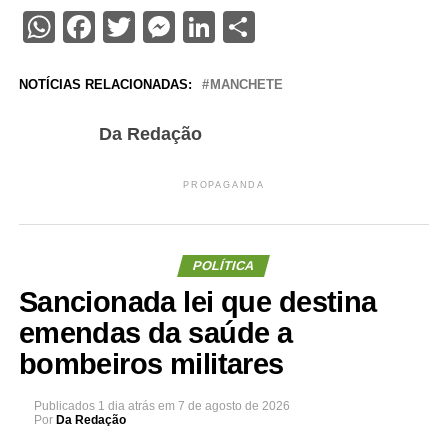
WhatsApp
Facebook
Twitter
Messenger
LinkedIn
Share
NOTÍCIAS RELACIONADAS:
MANCHETE
Da Redação
PROPAGANDA
POLÍTICA
Sancionada lei que destina
emendas da saúde a
bombeiros militares
Publicados
1 dia atrás
em
7 de agosto de 2026
Por
Da Redação