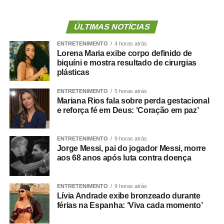
assim como para qualquer custeio ou investimento que
não seja relativo ao atendimento pré-hospitalar.
ÚLTIMAS NOTÍCIAS
ENTRETENIMENTO
4 horas atrás
Com origem no
Projeto de Lei Complementar (PLP)
Lorena Maria exibe corpo definido de
18/2021
, de autoria do deputado Guilherme Derrite (PP-
biquíni e mostra resultado de cirurgias
SP), a matéria foi
aprovada no Senado em julho
deste
plásticas
ano, com parecer favorável do senador Nelsinho Trad
ENTRETENIMENTO
5 horas atrás
(PSD-MS).
Mariana Rios fala sobre perda gestacional
e reforça fé em Deus: ‘Coração em paz’
Agência Senado (Reprodução autorizada mediante
citação da Agência Senado)
ENTRETENIMENTO
9 horas atrás
Jorge Messi, pai do jogador Messi, morre
Fonte:
Agência Senado
aos 68 anos após luta contra doença
ENTRETENIMENTO
9 horas atrás
Lívia Andrade exibe bronzeado durante
férias na Espanha: ‘Viva cada momento’
COMENTE ABAIXO: