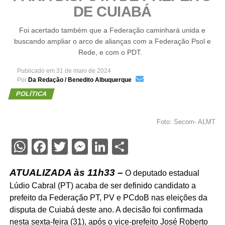
DE CUIABÁ
Foi acertado também que a Federação caminhará unida e
buscando ampliar o arco de alianças com a Federação Psol e
Rede, e com o PDT.
Publicado em
31 de maio de 2024
Por
Da Redação / Benedito Albuquerque
POLÍTICA
Foto: Secom- ALMT
WhatsApp
Facebook
Twitter
Messenger
LinkedIn
Share
ATUALIZADA às 11h33 –
O deputado estadual
Lúdio Cabral (PT) acaba de ser definido candidato a
prefeito da Federação PT, PV e PCdoB nas eleições da
disputa de Cuiabá deste ano. A decisão foi confirmada
nesta sexta-feira (31), após o vice-prefeito José Roberto