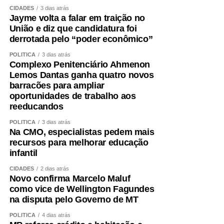
CIDADES
3 dias atrás
Jayme volta a falar em traição no
União e diz que candidatura foi
derrotada pelo “poder econômico”
POLÍTICA
3 dias atrás
Complexo Penitenciário Ahmenon
Lemos Dantas ganha quatro novos
barracões para ampliar
oportunidades de trabalho aos
reeducandos
POLÍTICA
3 dias atrás
Na CMO, especialistas pedem mais
recursos para melhorar educação
infantil
CIDADES
2 dias atrás
Novo confirma Marcelo Maluf
como vice de Wellington Fagundes
na disputa pelo Governo de MT
POLÍTICA
4 dias atrás