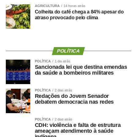
WhatsApp
Facebook
AGRICULTURA
Twitter
Messenger
14 horas atrás
LinkedIn
Share
Colheita do café chega a 84% apesar do
atraso provocado pelo clima
POLÍTICA
POLÍTICA
1 dia atrás
Sancionada lei que destina emendas
da saúde a bombeiros militares
POLÍTICA
2 dias atrás
Redações do Jovem Senador
debatem democracia nas redes
POLÍTICA
2 dias atrás
CDH: violência e falta de estrutura
ameaçam atendimento à saúde
indígena