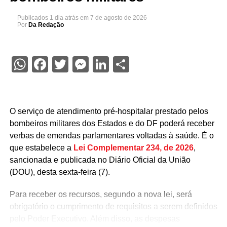
Publicados
1 dia atrás
em
7 de agosto de 2026
Por
Da Redação
WhatsApp
Facebook
Twitter
Messenger
LinkedIn
Share
O serviço de atendimento pré-hospitalar prestado pelos
bombeiros militares dos Estados e do DF poderá receber
verbas de emendas parlamentares voltadas à saúde. É o
que estabelece a
Lei Complementar 234, de 2026
,
sancionada e publicada no Diário Oficial da União
(DOU), desta sexta-feira (7).
Para receber os recursos, segundo a nova lei, será
obrigatório o cumprimento de requisitos a serem definidos
pelo Poder Executivo. Além disso, as despesas