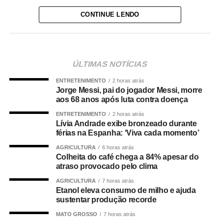
precisarão ser aprovadas pelo Ministério da Saúde.
CONTINUE LENDO
A lei proíbe o uso dessas emendas para pagamento de
salários ou de aposentadorias de bombeiros militares,
assim como para qualquer custeio ou investimento que
não seja relativo ao atendimento pré-hospitalar.
ÚLTIMAS NOTÍCIAS
ENTRETENIMENTO
2 horas atrás
Com origem no
Projeto de Lei Complementar (PLP)
Jorge Messi, pai do jogador Messi, morre
18/2021
, de autoria do deputado Guilherme Derrite (PP-
aos 68 anos após luta contra doença
SP), a matéria foi
aprovada no Senado em julho
deste
ENTRETENIMENTO
2 horas atrás
ano, com parecer favorável do senador Nelsinho Trad
Lívia Andrade exibe bronzeado durante
(PSD-MS).
férias na Espanha: ‘Viva cada momento’
AGRICULTURA
6 horas atrás
Agência Senado (Reprodução autorizada mediante
Colheita do café chega a 84% apesar do
citação da Agência Senado)
atraso provocado pelo clima
AGRICULTURA
7 horas atrás
Fonte:
Agência Senado
Etanol eleva consumo de milho e ajuda
sustentar produção recorde
MATO GROSSO
7 horas atrás