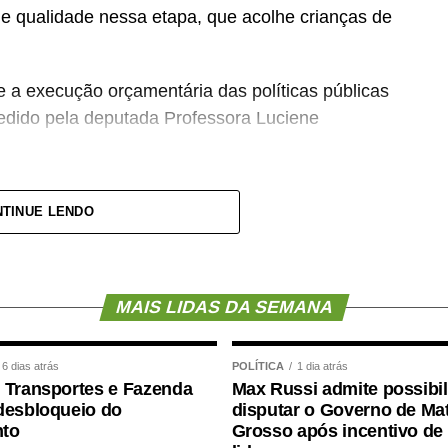
e qualidade nessa etapa, que acolhe crianças de
e a execução orçamentária das políticas públicas
pedido pela deputada Professora Luciene
Orçamento do Brasil, e precisamos de mais
TINUE LENDO
larou a deputada, defendendo mecanismos de
públicos para o setor.
OL-SP), que também é professor, afirmou que a
MAIS LIDAS DA SEMANA
 discussão de vários temas, como piso salarial
de profissionais e estrutura de escolas e creches.
6 dias atrás
POLÍTICA
1 dia atrás
 Transportes e Fazenda
Max Russi admite possibi
ransferência de recursos públicos para
desbloqueio do
disputar o Governo de Ma
uma “terceirização da educação”. Segundo o
to
Grosso após incentivo de