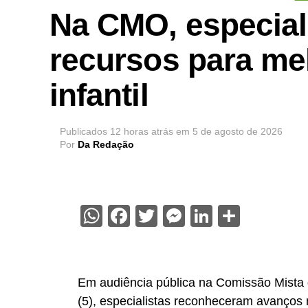
Na CMO, especial
recursos para me
infantil
Publicados
12 horas atrás
em
5 de agosto de 2026
Por
Da Redação
WhatsApp
Facebook
Twitter
Messenger
LinkedIn
Share
Em audiência pública na Comissão Mista 
(5), especialistas reconheceram avanços 