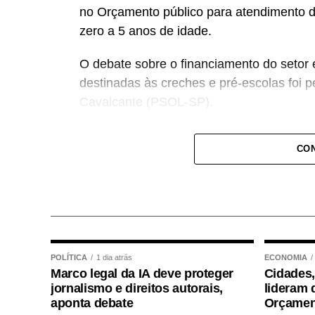
no Orçamento público para atendimento d
zero a 5 anos de idade.
O debate sobre o financiamento do setor 
destinadas às creches e pré-escolas foi 
Cavalcante (PSOL-SP).
— Estamos aqui pensando e discutindo o 
CON
recursos para a educação infantil — dec
acompanhamento e rastreio dos recursos 
O deputado estadual Carlos Giannazi (PS
qualidade da educação infantil passa pela
dos docentes, concurso público, formação 
POLÍTICA
1 dia atrás
ECONOMIA
Marco legal da IA deve proteger
Cidades,
Giannazi manifestou preocupação com a t
jornalismo e direitos autorais,
lideram 
organizações sociais, o que promoveria 
aponta debate
Orçamen