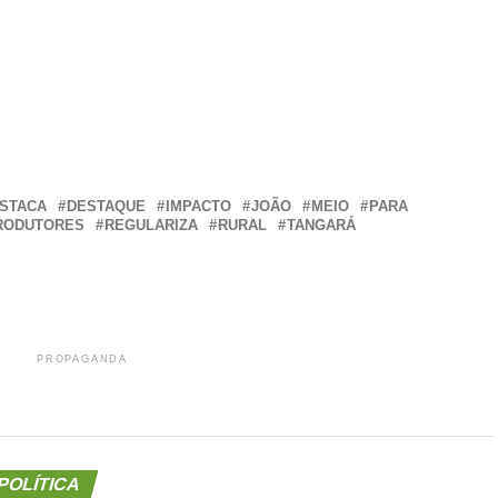
r
In
re
STACA
DESTAQUE
IMPACTO
JOÃO
MEIO
PARA
RODUTORES
REGULARIZA
RURAL
TANGARÁ
PROPAGANDA
POLÍTICA