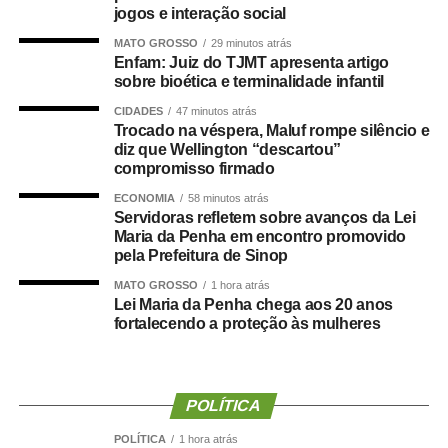
SP), a matéria foi
aprovada no Senado em julho
deste
jogos e interação social
ano, com parecer favorável do senador Nelsinho Trad
MATO GROSSO
29 minutos atrás
(PSD-MS).
Enfam: Juiz do TJMT apresenta artigo
sobre bioética e terminalidade infantil
Agência Senado (Reprodução autorizada mediante
CIDADES
47 minutos atrás
citação da Agência Senado)
Trocado na véspera, Maluf rompe silêncio e
diz que Wellington “descartou”
Fonte:
Agência Senado
compromisso firmado
ECONOMIA
58 minutos atrás
Servidoras refletem sobre avanços da Lei
Maria da Penha em encontro promovido
pela Prefeitura de Sinop
COMENTE ABAIXO:
MATO GROSSO
1 hora atrás
Lei Maria da Penha chega aos 20 anos
fortalecendo a proteção às mulheres
WhatsApp
Facebook
Twitter
Messenger
LinkedIn
Share
POLÍTICA
POLÍTICA
1 hora atrás