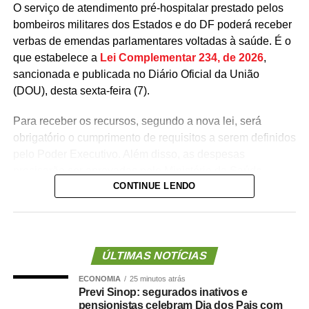
O serviço de atendimento pré-hospitalar prestado pelos
bombeiros militares dos Estados e do DF poderá receber
verbas de emendas parlamentares voltadas à saúde. É o
que estabelece a
Lei Complementar 234, de 2026
,
sancionada e publicada no Diário Oficial da União
(DOU), desta sexta-feira (7).
Para receber os recursos, segundo a nova lei, será
obrigatório o cumprimento de requisitos a serem definidos
pelo Poder Executivo. Além disso, as despesas
precisarão ser aprovadas pelo Ministério da Saúde.
CONTINUE LENDO
A lei proíbe o uso dessas emendas para pagamento de
salários ou de aposentadorias de bombeiros militares,
assim como para qualquer custeio ou investimento que
não seja relativo ao atendimento pré-hospitalar.
ÚLTIMAS NOTÍCIAS
ECONOMIA
25 minutos atrás
Com origem no
Projeto de Lei Complementar (PLP)
Previ Sinop: segurados inativos e
18/2021
, de autoria do deputado Guilherme Derrite (PP-
pensionistas celebram Dia dos Pais com