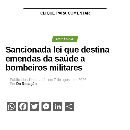
CLIQUE PARA COMENTAR
POLÍTICA
Sancionada lei que destina
emendas da saúde a
bombeiros militares
Publicados
1 hora atrás
em
7 de agosto de 2026
Por
Da Redação
WhatsApp
Facebook
Twitter
Messenger
LinkedIn
Share