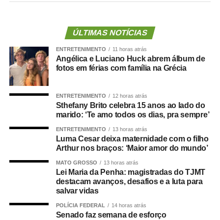
salários ou de aposentadorias de bombeiros militares,
assim como para qualquer custeio ou investimento que
não seja relativo ao atendimento pré-hospitalar.
ÚLTIMAS NOTÍCIAS
ENTRETENIMENTO
11 horas atrás
Com origem no
Projeto de Lei Complementar (PLP)
Angélica e Luciano Huck abrem álbum de
18/2021
, de autoria do deputado Guilherme Derrite (PP-
fotos em férias com família na Grécia
SP), a matéria foi
aprovada no Senado em julho
deste
ano, com parecer favorável do senador Nelsinho Trad
ENTRETENIMENTO
12 horas atrás
(PSD-MS).
Sthefany Brito celebra 15 anos ao lado do
marido: ‘Te amo todos os dias, pra sempre’
Agência Senado (Reprodução autorizada mediante
ENTRETENIMENTO
13 horas atrás
citação da Agência Senado)
Luma Cesar deixa maternidade com o filho
Arthur nos braços: ‘Maior amor do mundo’
Fonte:
Agência Senado
MATO GROSSO
13 horas atrás
Lei Maria da Penha: magistradas do TJMT
destacam avanços, desafios e a luta para
salvar vidas
POLÍCIA FEDERAL
14 horas atrás
COMENTE ABAIXO:
Senado faz semana de esforço