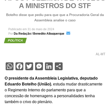
A MINISTROS DO STF
Botelho disse que pediu para que que a Procuradoria Geral da
Assembleia analise o caso
Publicado em
31 de maio de 2024
Por
Da Redação / Benedito Albuquerque
POLÍTICA
AL-MT
WhatsApp
Facebook
Twitter
Messenger
LinkedIn
Share
O presidente da Assembleia Legislativa, deputado
Eduardo Botelho (União)
, estuda mudar drasticamente
o Regimento Interno do parlamento para que a
concessão de homenagens a personalidades tenha
também o crivo do plenário.