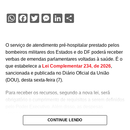
WhatsApp
Facebook
Twitter
Messenger
LinkedIn
Share
O serviço de atendimento pré-hospitalar prestado pelos
bombeiros militares dos Estados e do DF poderá receber
verbas de emendas parlamentares voltadas à saúde. É o
que estabelece a
Lei Complementar 234, de 2026
,
sancionada e publicada no Diário Oficial da União
(DOU), desta sexta-feira (7).
Para receber os recursos, segundo a nova lei, será
obrigatório o cumprimento de requisitos a serem definidos
pelo Poder Executivo. Além disso, as despesas
precisarão ser aprovadas pelo Ministério da Saúde.
CONTINUE LENDO
A lei proíbe o uso dessas emendas para pagamento de