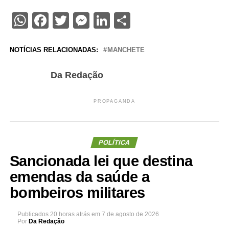
WhatsApp
Facebook
Twitter
Messenger
LinkedIn
Share
NOTÍCIAS RELACIONADAS:
MANCHETE
Da Redação
PROPAGANDA
POLÍTICA
Sancionada lei que destina
emendas da saúde a
bombeiros militares
Publicados
20 horas atrás
em
7 de agosto de 2026
Por
Da Redação