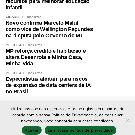
recursos para melhorar educação
infantil
CIDADES
2 dias atrás
Novo confirma Marcelo Maluf
como vice de Wellington Fagundes
na disputa pelo Governo de MT
POLÍTICA
3 dias atrás
MP reforça crédito e habitação e
altera Desenrola e Minha Casa,
Minha Vida
POLÍTICA
3 dias atrás
Especialistas alertam para riscos
de expansão de data centers de IA
no Brasil
Utilizamos cookies essenciais e tecnologias semelhantes de
acordo com a nossa Política de Privacidade e, ao continuar
navegando, você concorda com estas condições.
Copyright © 2026 - Todos os direitos reservados ao
Aceitar
Leia nossa política de privacidade
portal Afolhanews