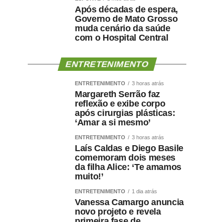
Após décadas de espera,
Governo de Mato Grosso
muda cenário da saúde
com o Hospital Central
ENTRETENIMENTO
ENTRETENIMENTO
3 horas atrás
Margareth Serrão faz
reflexão e exibe corpo
após cirurgias plásticas:
‘Amar a si mesmo’
ENTRETENIMENTO
3 horas atrás
Laís Caldas e Diego Basile
comemoram dois meses
da filha Alice: ‘Te amamos
muito!’
ENTRETENIMENTO
1 dia atrás
Vanessa Camargo anuncia
novo projeto e revela
primeira fase de