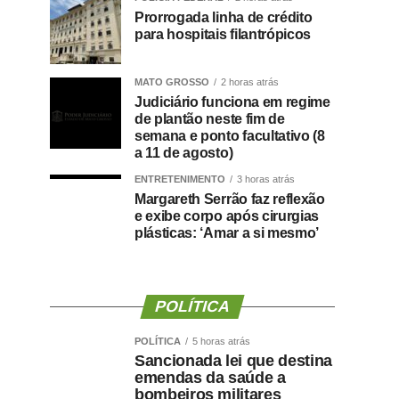
Prorrogada linha de crédito
para hospitais filantrópicos
MATO GROSSO
2 horas atrás
Judiciário funciona em regime
de plantão neste fim de
semana e ponto facultativo (8
a 11 de agosto)
ENTRETENIMENTO
3 horas atrás
Margareth Serrão faz reflexão
e exibe corpo após cirurgias
plásticas: ‘Amar a si mesmo’
POLÍTICA
POLÍTICA
5 horas atrás
Sancionada lei que destina
emendas da saúde a
bombeiros militares