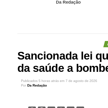
Da Redação
Sancionada lei q
da saúde a bombe
Publicados
5 horas atrás
em
7 de agosto de 2026
Por
Da Redação