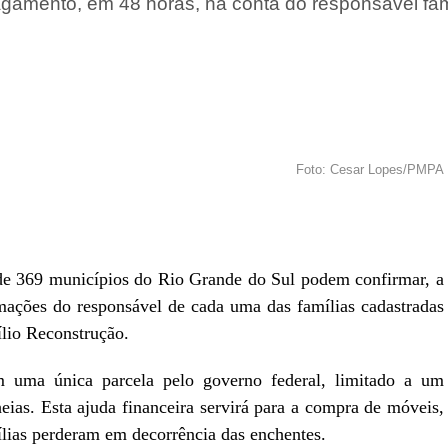
agamento, em 48 horas, na conta do responsável fami
Foto: Cesar Lopes/PMPA
r
In
re
 de 369 municípios do Rio Grande do Sul podem confirmar, a
ormações do responsável de cada uma das famílias cadastradas
lio Reconstrução.
 uma única parcela pelo governo federal, limitado a um
eias. Esta ajuda financeira servirá para a compra de móveis,
mílias perderam em decorrência das enchentes.