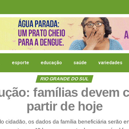
a
esporte
educação
saúde
variedades
RIO GRANDE DO SUL
ução: famílias devem 
partir de hoje
o cidadão, os dados da família beneficiária serão 