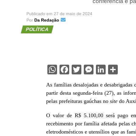
conferência e p
Publicado em
27 de maio de 2024
Por
Da Redação
POLÍTICA
WhatsApp
Facebook
Twitter
Messenge
Linked
Sha
As famílias desalojadas e desabrigadas
partir desta segunda-feira (27), as inf
pelas prefeituras gaúchas no
site
do Auxí
O valor de R$ 5.100,00 será pago em
recebimento por família afetada pelas ch
eletrodomésticos e utensílios que as fa