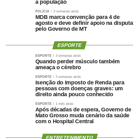
a população
estão a ampliação da educação midiática e do letramento
digital nas escolas, o incentivo ao pensamento crítico, a
POLÍCIA
3 semanas atrás
MDB marca convenção para 4 de
transparência dos algoritmos das plataformas digitais e
agosto e deve definir apoio na disputa
medidas para enfrentar a desinformação.
pelo Governo de MT
A comissão julgadora avaliou as 81 redações finalistas
ESPORTE
encaminhadas pelas secretarias estaduais de educação.
Os 27 estudantes selecionados, um de cada unidade da
ESPORTE
3 semanas atrás
Federação, participarão da Semana de Vivência
Quando perder músculo também
ameaça o cérebro
Legislativa no Senado, entre os dias 17 e 21 de agosto.
As redações foram analisadas com base em critérios
ESPORTE
3 semanas atrás
Isenção do Imposto de Renda para
adaptados do modelo de correção do Exame Nacional do
pessoas com doenças graves: um
Ensino Médio (Enem), considerando aspectos como
direito ainda pouco conhecido
compreensão do tema, argumentação, organização
ESPORTE
1 mês atrás
textual e proposta de intervenção.
Após décadas de espera, Governo de
Mato Grosso muda cenário da saúde
Para a diretora da Secretaria de Comunicação Social do
com o Hospital Central
Senado, Glauciene Lara, o programa estimula a formação
cidadã ao incentivar os estudantes a refletirem sobre
ENTRETENIMENTO