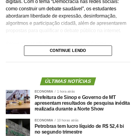
digitais. Com o tema “Democracia nas redes sociais:
como construir um debate saudável”, os estudantes
abordaram liberdade de expressão, desinformação,
algoritmos e participação cidadã, além de apresentarem
propostas para qualificar o debate público na internet.
Segundo o chefe do programa, George Cardim, o
CONTINUE LENDO
concurso estimulou estudantes e escolas a refletirem
sobre temas relacionados à democracia e ao uso
responsável das redes sociais.
— Em um ano de eleições gerais, a expressiva
ÚLTIMAS NOTÍCIAS
participação dos estudantes demonstra o interesse das
ECONOMIA
1 hora atrás
novas gerações em refletir sobre o fortalecimento da
Prefeitura de Sinop e Governo de MT
democracia e a construção de um ambiente digital mais
apresentam resultados de pesquisa inédita
responsável, plural e respeitoso — afirmou.
realizada durante a Norte Show
ECONOMIA
10 horas atrás
Uma das redações selecionadas foi a de Yasmin da Silva
Petrobras tem lucro líquido de R$ 52,4 bi
Freitas, representante do Acre, que comparou as redes
no segundo trimestre