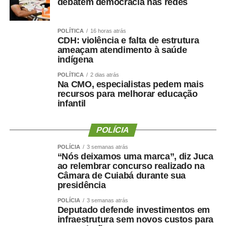
diretor norte-americano Jeff Orlowski, que mostra como
debatem democracia nas redes
as grandes empresas de tecnologia influenciam
comportamentos e opiniões; e a Constituição Federal e
POLÍTICA
16 horas atrás
o
Marco Civil da Internet
, apresentados como
CDH: violência e falta de estrutura
fundamentos para a discussão sobre direitos, deveres e
ameaçam atendimento à saúde
indígena
responsabilidades no ambiente digital.
A finalista do Rio
Grande do Norte, Rita de Cássia Medeiros da Silva,
POLÍTICA
2 dias atrás
Na CMO, especialistas pedem mais
também compara as redes sociais à Ágora de Atenas,
recursos para melhorar educação
espaço da Grécia Antiga associado ao debate público e à
infantil
democracia.
POLÍCIA
POLÍCIA
3 semanas atrás
“Nós deixamos uma marca”, diz Juca
ao relembrar concurso realizado na
Câmara de Cuiabá durante sua
presidência
Além de identificar os desafios das redes sociais, os
POLÍCIA
3 semanas atrás
estudantes apresentaram propostas para fortalecer a
Deputado defende investimentos em
democracia digital. Entre as sugestões mais recorrentes
infraestrutura sem novos custos para