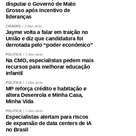
citação da Agência Senado)
disputar o Governo de Mato
Grosso após incentivo de
Fonte:
Agência Senado
lideranças
CIDADES
2 dias atrás
Jayme volta a falar em traição no
União e diz que candidatura foi
derrotada pelo “poder econômico”
COMENTE ABAIXO:
POLÍTICA
2 dias atrás
Na CMO, especialistas pedem mais
WhatsApp
Facebook
Twitter
Messenger
LinkedIn
Share
recursos para melhorar educação
infantil
POLÍTICA
2 dias atrás
MP reforça crédito e habitação e
altera Desenrola e Minha Casa,
Minha Vida
POLÍTICA
2 dias atrás
Especialistas alertam para riscos
de expansão de data centers de IA
no Brasil