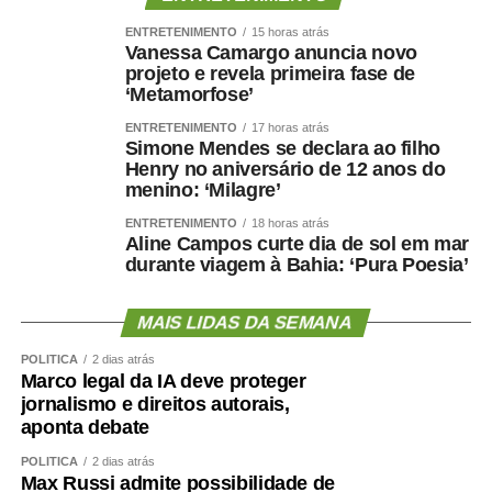
temas de interesse público.
ENTRETENIMENTO
15 horas atrás
Vanessa Camargo anuncia novo
— O Programa Jovem Senador e Jovem Senadora
projeto e revela primeira fase de
Brasileiros reafirma seu compromisso com a formação
‘Metamorfose’
cidadã ao estimular estudantes de todo o país a refletir
ENTRETENIMENTO
17 horas atrás
sobre temas essenciais para a democracia. As redações
Simone Mendes se declara ao filho
finalistas revelam uma geração curiosa, crítica e
Henry no aniversário de 12 anos do
menino: ‘Milagre’
preparada para participar do debate público. São jovens
que pesquisam, confrontam diferentes perspectivas,
ENTRETENIMENTO
18 horas atrás
dialogam com autores clássicos e contemporâneos,
Aline Campos curte dia de sol em mar
durante viagem à Bahia: ‘Pura Poesia’
transformando esse repertório em argumentos
consistentes e propostas viáveis para os desafios do
presente — disse.
MAIS LIDAS DA SEMANA
POLÍTICA
2 dias atrás
Veja aqui as redações vencedoras de 2026
Marco legal da IA deve proteger
jornalismo e direitos autorais,
Conheça os finalistas dos estados e do DF em 2026
aponta debate
POLÍTICA
2 dias atrás
Agência Senado (Reprodução autorizada mediante
Max Russi admite possibilidade de