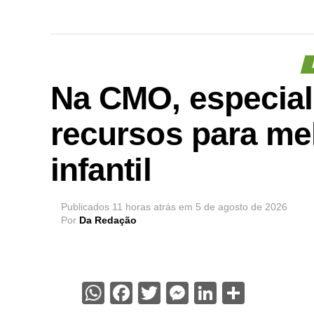
Na CMO, especial
recursos para me
infantil
Publicados
11 horas atrás
em
5 de agosto de 2026
Por
Da Redação
WhatsApp
Facebook
Twitter
Messenger
LinkedIn
Share