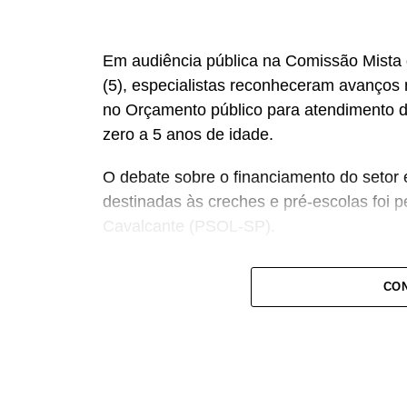
Em audiência pública na Comissão Mista 
(5), especialistas reconheceram avanços 
no Orçamento público para atendimento d
zero a 5 anos de idade.
O debate sobre o financiamento do setor 
destinadas às creches e pré-escolas foi 
Cavalcante (PSOL-SP).
— Estamos aqui pensando e discutindo o 
CON
recursos para a educação infantil — dec
acompanhamento e rastreio dos recursos 
O deputado estadual Carlos Giannazi (PS
qualidade da educação infantil passa pela