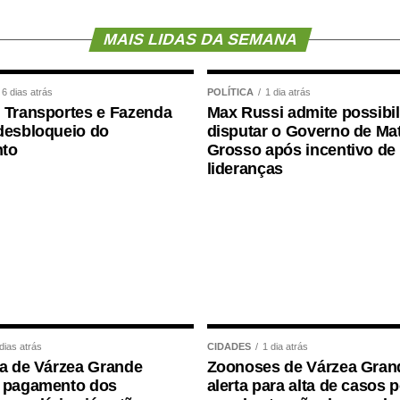
s Professoras, Berta Lúcia Souza Lima, disse
MAIS LIDAS DA SEMANA
da necessidade de mais recursos para a
io do movimento é cobrar a implementação da
Lei
6 dias atrás
POLÍTICA
1 dia atrás
ssores da educação infantil como profissionais do
 Transportes e Fazenda
Max Russi admite possibi
desbloqueio do
disputar o Governo de Ma
to
Grosso após incentivo de
mais recursos, pois demanda mais profissionais,
lideranças
dáticos específicos. Estamos trabalhando, fazendo
gumentou.
al de Pesquisa em Financiamento da Educação
ilveira, a educação avançou muito no Brasil com
o da Educação Básica e de Valorização dos
dias atrás
CIDADES
1 dia atrás
ra de Várzea Grande
Zoonoses de Várzea Gran
do em 2006. Ela apontou, no entanto, que é
a pagamento dos
alerta para alta de casos 
to infantil e também pensar a qualidade do gasto,