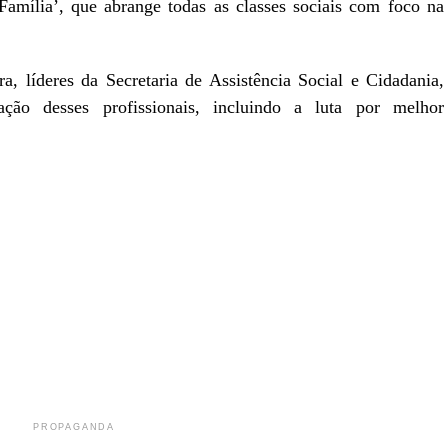
Família’, que abrange todas as classes sociais com foco na
a, líderes da Secretaria de Assistência Social e Cidadania,
ação desses profissionais, incluindo a luta por melhor
r
In
re
PROPAGANDA