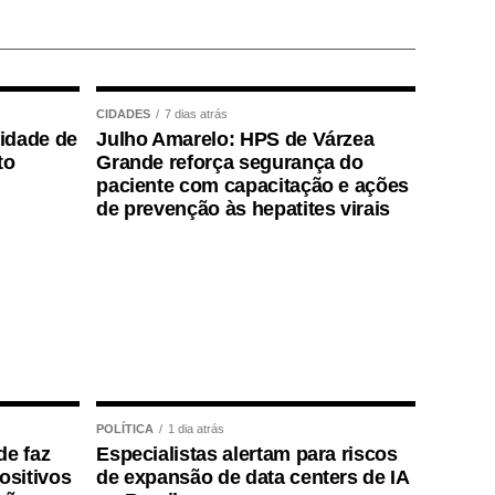
CIDADES
7 dias atrás
lidade de
Julho Amarelo: HPS de Várzea
to
Grande reforça segurança do
paciente com capacitação e ações
de prevenção às hepatites virais
POLÍTICA
1 dia atrás
de faz
Especialistas alertam para riscos
positivos
de expansão de data centers de IA