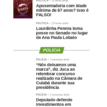
POLÍTICA
11 horas atrás
Aposentadoria com idade
mínima de 67 anos? Isso é
FALSO!
POLÍTICA
13 horas atrás
Lourdinha Pereira toma
posse no Senado no lugar
de Ana Paula Lobato
POLÍCIA
POLÍCIA
3 semanas atrás
“Nós deixamos uma
marca”, diz Juca ao
relembrar concurso
realizado na Câmara de
Cuiabá durante sua
presidência
POLÍCIA
3 semanas atrás
Deputado defende
investimentos em