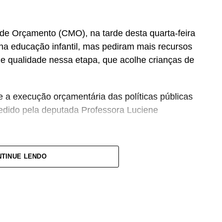
de Orçamento (CMO), na tarde desta quarta-feira
na educação infantil, mas pediram mais recursos
e qualidade nessa etapa, que acolhe crianças de
e a execução orçamentária das políticas públicas
pedido pela deputada Professora Luciene
Orçamento do Brasil, e precisamos de mais
TINUE LENDO
larou a deputada, defendendo mecanismos de
públicos para o setor.
OL-SP), que também é professor, afirmou que a
 discussão de vários temas, como piso salarial