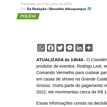
Publicado em
5 de junho de 2024
Por
Da Redação / Benedito Albuquerque
POLÍCIA
WhatsApp
Facebook
Twitter
Messenge
Linked
Sha
ATUALIZADA ás 14h44
– O Coordena
produtor de eventos, Rodrigo Leal, e
Comando Vermelho para custear part
em casas de shows na Grande Cuiabá
Grosso. Outra parte do pagamento 
2022, ele movimentou cerca de R$ 1
Essas informações consta na decisão