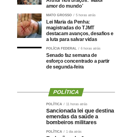
Arthur nos braços: ‘Maior
amor do mundo’
MATO GROSSO
5 horas atrás
Lei Maria da Penha:
magistradas do TJMT
destacam avanços, desafios e
a luta para salvar vidas
POLÍCIA FEDERAL
6 horas atrás
Senado faz semana de
esforço concentrado a partir
de segunda-feira
POLÍTICA
POLÍTICA
11 horas atrás
Sancionada lei que destina
emendas da saúde a
bombeiros militares
POLÍTICA
1 dia atrás