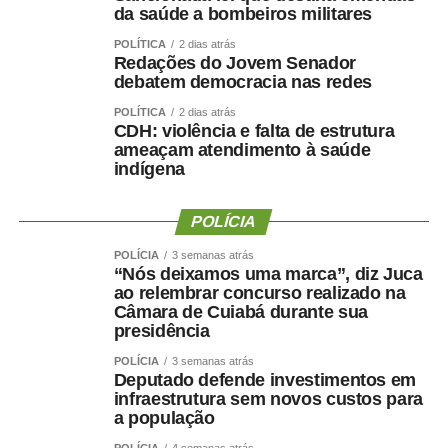
valorização do serviço público por meio de concursos
da saúde a bombeiros militares
realizados com responsabilidade, transparência e
POLÍTICA
2 dias atrás
igualdade de oportunidades para todos os candidatos.
Redações do Jovem Senador
debatem democracia nas redes
POLÍTICA
2 dias atrás
CDH: violência e falta de estrutura
ameaçam atendimento à saúde
COMENTE ABAIXO:
indígena
WhatsApp
Facebook
Twitter
Messenger
POLÍCIA
LinkedIn
Share
POLÍCIA
3 semanas atrás
“Nós deixamos uma marca”, diz Juca
ao relembrar concurso realizado na
Câmara de Cuiabá durante sua
presidência
POLÍCIA
3 semanas atrás
Deputado defende investimentos em
infraestrutura sem novos custos para
a população