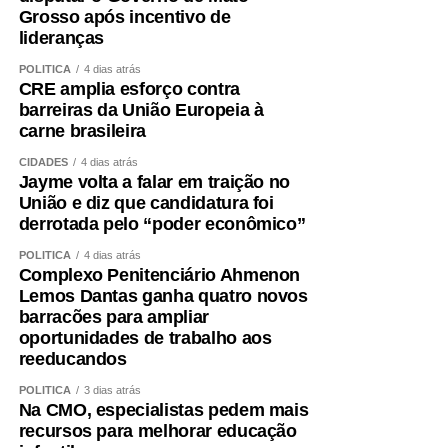
Grosso após incentivo de
lideranças
POLÍTICA
4 dias atrás
CRE amplia esforço contra
barreiras da União Europeia à
carne brasileira
CIDADES
4 dias atrás
Jayme volta a falar em traição no
União e diz que candidatura foi
derrotada pelo “poder econômico”
POLÍTICA
4 dias atrás
Complexo Penitenciário Ahmenon
Lemos Dantas ganha quatro novos
barracões para ampliar
oportunidades de trabalho aos
reeducandos
POLÍTICA
3 dias atrás
Na CMO, especialistas pedem mais
recursos para melhorar educação