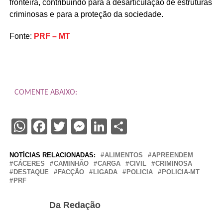
fronteira, contribuindo para a desarticulação de estruturas
criminosas e para a proteção da sociedade.
Fonte:
PRF – MT
COMENTE ABAIXO:
WhatsApp
Facebook
Twitter
Messenger
LinkedIn
Share
NOTÍCIAS RELACIONADAS:
ALIMENTOS
APREENDEM
CÁCERES
CAMINHÃO
CARGA
CIVIL
CRIMINOSA
DESTAQUE
FACÇÃO
LIGADA
POLICIA
POLICIA-MT
PRF
Da Redação