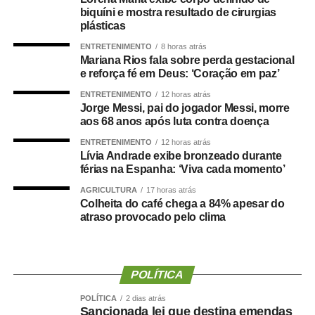
biquíni e mostra resultado de cirurgias
O concurso público foi realizado para provimento de
plásticas
vagas e formação de cadastro de reserva para cargos de
ENTRETENIMENTO
8 horas atrás
níveis médio e superior, contemplando funções como
Mariana Rios fala sobre perda gestacional
técnico legislativo, analista legislativo, controlador interno
e reforça fé em Deus: ‘Coração em paz’
e contador.
ENTRETENIMENTO
12 horas atrás
Jorge Messi, pai do jogador Messi, morre
Durante a visita, Rogério Vianna Rangel agradeceu a
aos 68 anos após luta contra doença
confiança depositada no Instituto Selecon e destacou a
ENTRETENIMENTO
12 horas atrás
forma como o processo foi conduzido.
Lívia Andrade exibe bronzeado durante
férias na Espanha: ‘Viva cada momento’
“Eu, em nome do Selecon, também agradeço ao
AGRICULTURA
17 horas atrás
deputado porque, de fato, fizemos um concurso histórico,
Colheita do café chega a 84% apesar do
atraso provocado pelo clima
graças à oportunidade que o Juca nos deu para
realizarmos esse concurso com qualidade e segurança,
mas, acima de tudo, com muita transparência”, declarou o
presidente da instituição.
POLÍTICA
Ao final do encontro, Juca reforçou a importância da
POLÍTICA
2 dias atrás
Sancionada lei que destina emendas