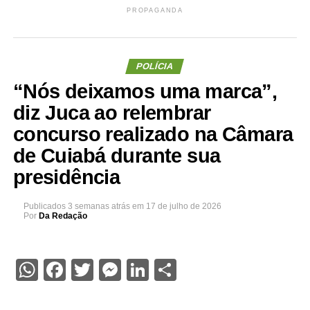
PROPAGANDA
POLÍCIA
“Nós deixamos uma marca”,
diz Juca ao relembrar
concurso realizado na Câmara
de Cuiabá durante sua
presidência
Publicados
3 semanas atrás
em
17 de julho de 2026
Por
Da Redação
WhatsApp
Facebook
Twitter
Messenger
LinkedIn
Share