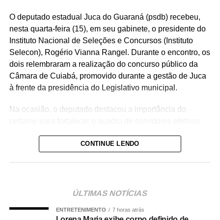
O deputado estadual Juca do Guaraná (psdb) recebeu,
nesta quarta-feira (15), em seu gabinete, o presidente do
Instituto Nacional de Seleções e Concursos (Instituto
Selecon), Rogério Vianna Rangel. Durante o encontro, os
dois relembraram a realização do concurso público da
Câmara de Cuiabá, promovido durante a gestão de Juca
à frente da presidência do Legislativo municipal.
Na ocasião, o deputado destacou a importância do
certame para fortalecer o quadro de servidores efetivos
da Casa de Leis e ressaltou o legado deixado pela
CONTINUE LENDO
iniciativa.
“Nós deixamos uma marca de ter feito esse concurso
para atender a população cuiabana e a Câmara de
Cuiabá, que é de todos nós mato-grossenses, o
ÚLTIMAS NOTÍCIAS
parlamento mais antigo do Centro-Oeste brasileiro”,
ENTRETENIMENTO
7 horas atrás
afirmou Juca.
Lorena Maria exibe corpo definido de