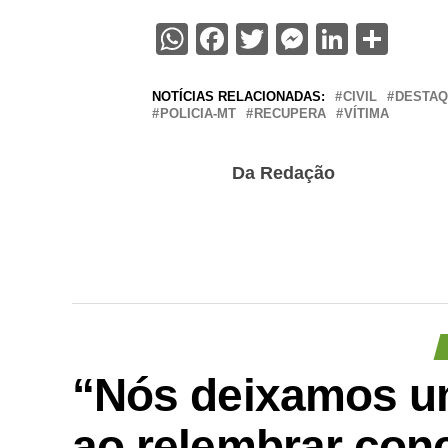
WhatsApp
Facebook
Twitter
Messenge
Linked
Sha
NOTÍCIAS RELACIONADAS:
CIVIL
DESTA
POLICIA-MT
RECUPERA
VÍTIMA
Da Redação
“Nós deixamos um
ao relembrar conc