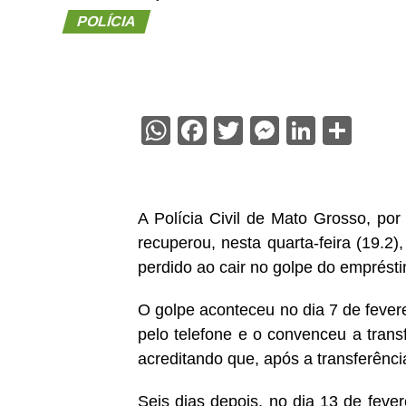
POLÍCIA
WhatsApp
Facebook
Twitter
Messenge
Linked
Sha
A Polícia Civil de Mato Grosso, po
recuperou, nesta quarta-feira (19.2)
perdido ao cair no golpe do emprést
O golpe aconteceu no dia 7 de feve
pelo telefone e o convenceu a transf
acreditando que, após a transferênci
Seis dias depois, no dia 13 de feve