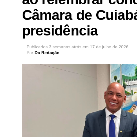
Câmara de Cuiabá
presidência
Publicados
3 semanas atrás
em
17 de julho de 2026
Por
Da Redação