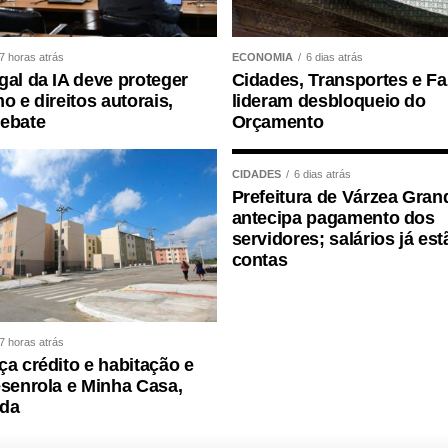
e que o Juca nos deu para realizarmos esse
, acima de tudo, com muita transparência”,
7 horas atrás
ECONOMIA
6 dias atrás
gal da IA deve proteger
Cidades, Transportes e F
o e direitos autorais,
lideram desbloqueio do
ortância da valorização do serviço público por meio
debate
Orçamento
dade, transparência e igualdade de oportunidades
CIDADES
6 dias atrás
Prefeitura de Várzea Gran
antecipa pagamento dos
servidores; salários já es
contas
7 horas atrás
ça crédito e habitação e
esenrola e Minha Casa,
ida