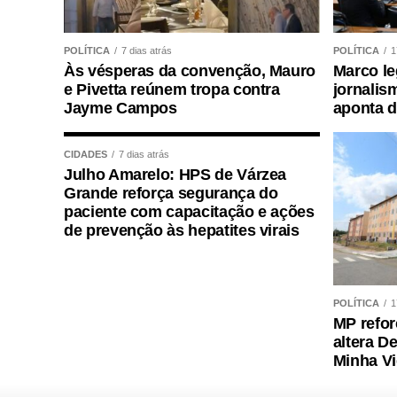
concurso histórico, graças à oportunidad
concurso com qualidade e segurança, mas
POLÍTICA
7 dias atrás
POLÍTICA
1
declarou o presidente da instituição.
Às vésperas da convenção, Mauro
Marco le
e Pivetta reúnem tropa contra
jornalism
Ao final do encontro, Juca reforçou a imp
Jayme Campos
aponta 
de concursos realizados com responsabili
para todos os candidatos.
CIDADES
7 dias atrás
Julho Amarelo: HPS de Várzea
Grande reforça segurança do
paciente com capacitação e ações
de prevenção às hepatites virais
COMENTE ABAIXO:
POLÍTICA
1
WhatsApp
Facebook
Twitter
Messenger
LinkedIn
Share
MP refor
altera D
Minha V