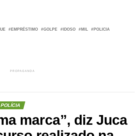
r
In
re
QUE
EMPRÉSTIMO
GOLPE
IDOSO
MIL
POLICIA
PROPAGANDA
POLÍCIA
a marca”, diz Juca
urso realizado na