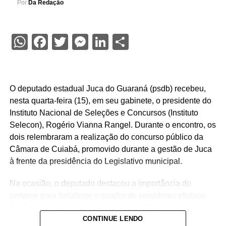
Por
Da Redação
WhatsApp
Facebook
Twitter
Messenger
LinkedIn
Share
O deputado estadual Juca do Guaraná (psdb) recebeu,
nesta quarta-feira (15), em seu gabinete, o presidente do
Instituto Nacional de Seleções e Concursos (Instituto
Selecon), Rogério Vianna Rangel. Durante o encontro, os
dois relembraram a realização do concurso público da
Câmara de Cuiabá, promovido durante a gestão de Juca
à frente da presidência do Legislativo municipal.
Na ocasião, o deputado destacou a importância do
certame para fortalecer o quadro de servidores efetivos
da Casa de Leis e ressaltou o legado deixado pela
CONTINUE LENDO
iniciativa.