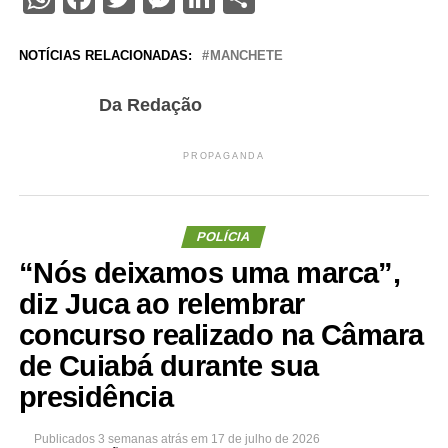
NOTÍCIAS RELACIONADAS:
MANCHETE
Da Redação
PROPAGANDA
POLÍCIA
“Nós deixamos uma marca”,
diz Juca ao relembrar
concurso realizado na Câmara
de Cuiabá durante sua
presidência
Publicados
3 semanas atrás
em
17 de julho de 2026