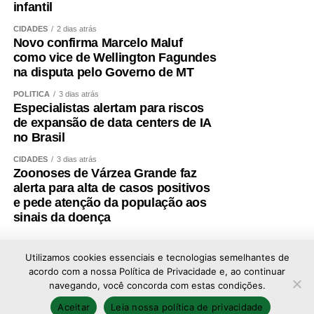
infantil
CIDADES
2 dias atrás
Novo confirma Marcelo Maluf
como vice de Wellington Fagundes
na disputa pelo Governo de MT
POLÍTICA
3 dias atrás
Especialistas alertam para riscos
de expansão de data centers de IA
no Brasil
CIDADES
3 dias atrás
Zoonoses de Várzea Grande faz
alerta para alta de casos positivos
e pede atenção da população aos
sinais da doença
Utilizamos cookies essenciais e tecnologias semelhantes de
acordo com a nossa Política de Privacidade e, ao continuar
navegando, você concorda com estas condições.
Copyright © 2026 - Todos os direitos reservados ao
Aceitar
Leia nossa política de privacidade