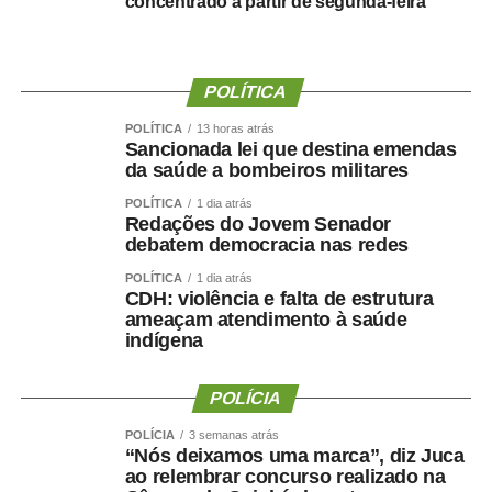
concentrado a partir de segunda-feira
graças à oportunidade que o Juca nos deu para
realizarmos esse concurso com qualidade e segurança,
mas, acima de tudo, com muita transparência”, declarou o
presidente da instituição.
POLÍTICA
Ao final do encontro, Juca reforçou a importância da
POLÍTICA
13 horas atrás
Sancionada lei que destina emendas
valorização do serviço público por meio de concursos
da saúde a bombeiros militares
realizados com responsabilidade, transparência e
POLÍTICA
1 dia atrás
igualdade de oportunidades para todos os candidatos.
Redações do Jovem Senador
debatem democracia nas redes
POLÍTICA
1 dia atrás
CDH: violência e falta de estrutura
ameaçam atendimento à saúde
COMENTE ABAIXO:
indígena
WhatsApp
Facebook
Twitter
Messenger
POLÍCIA
LinkedIn
Share
POLÍCIA
3 semanas atrás
“Nós deixamos uma marca”, diz Juca
ao relembrar concurso realizado na