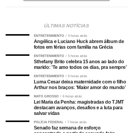
“Nós deixamos uma marca de ter feito esse concurso
para atender a população cuiabana e a Câmara de
Cuiabá, que é de todos nós mato-grossenses, o
ÚLTIMAS NOTÍCIAS
parlamento mais antigo do Centro-Oeste brasileiro”,
ENTRETENIMENTO
4 horas atrás
afirmou Juca.
Angélica e Luciano Huck abrem álbum de
fotos em férias com família na Grécia
O concurso público foi realizado para provimento de
ENTRETENIMENTO
5 horas atrás
vagas e formação de cadastro de reserva para cargos de
Sthefany Brito celebra 15 anos ao lado do
níveis médio e superior, contemplando funções como
marido: ‘Te amo todos os dias, pra sempre’
técnico legislativo, analista legislativo, controlador interno
ENTRETENIMENTO
6 horas atrás
e contador.
Luma Cesar deixa maternidade com o filho
Arthur nos braços: ‘Maior amor do mundo’
Durante a visita, Rogério Vianna Rangel agradeceu a
MATO GROSSO
6 horas atrás
confiança depositada no Instituto Selecon e destacou a
Lei Maria da Penha: magistradas do TJMT
forma como o processo foi conduzido.
destacam avanços, desafios e a luta para
salvar vidas
“Eu, em nome do Selecon, também agradeço ao
POLÍCIA FEDERAL
7 horas atrás
deputado porque, de fato, fizemos um concurso histórico,
Senado faz semana de esforço