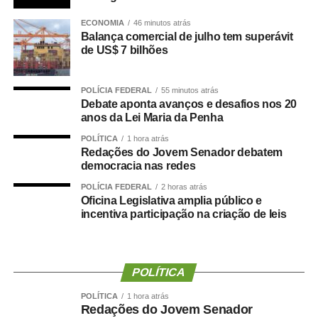
vagas e formação de cadastro de reserva para cargos de
ECONOMIA
46 minutos atrás
níveis médio e superior, contemplando funções como
Balança comercial de julho tem superávit
técnico legislativo, analista legislativo, controlador interno
de US$ 7 bilhões
e contador.
Durante a visita, Rogério Vianna Rangel agradeceu a
POLÍCIA FEDERAL
55 minutos atrás
Debate aponta avanços e desafios nos 20
confiança depositada no Instituto Selecon e destacou a
anos da Lei Maria da Penha
forma como o processo foi conduzido.
POLÍTICA
1 hora atrás
Redações do Jovem Senador debatem
“Eu, em nome do Selecon, também agradeço ao
democracia nas redes
deputado porque, de fato, fizemos um concurso histórico,
POLÍCIA FEDERAL
2 horas atrás
graças à oportunidade que o Juca nos deu para
Oficina Legislativa amplia público e
realizarmos esse concurso com qualidade e segurança,
incentiva participação na criação de leis
mas, acima de tudo, com muita transparência”, declarou o
presidente da instituição.
POLÍTICA
Ao final do encontro, Juca reforçou a importância da
valorização do serviço público por meio de concursos
POLÍTICA
1 hora atrás
realizados com responsabilidade, transparência e
Redações do Jovem Senador