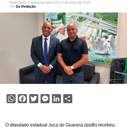
Publicados
3 semanas atrás
em
17 de julho de 2026
Por
Da Redação
WhatsApp
Facebook
Twitter
Messenger
LinkedIn
Share
O deputado estadual Juca do Guaraná (psdb) recebeu,