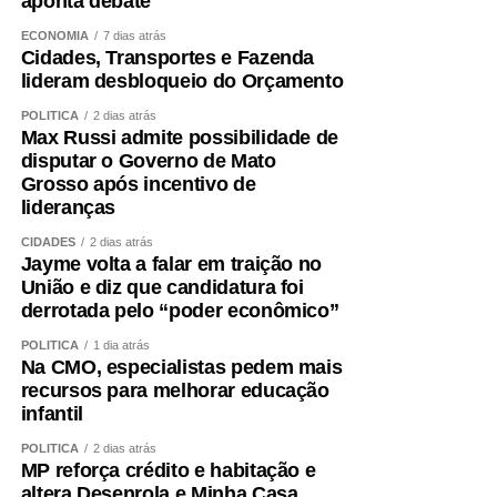
aponta debate
ECONOMIA
7 dias atrás
Cidades, Transportes e Fazenda
lideram desbloqueio do Orçamento
POLÍTICA
2 dias atrás
Max Russi admite possibilidade de
disputar o Governo de Mato
Grosso após incentivo de
lideranças
CIDADES
2 dias atrás
Jayme volta a falar em traição no
União e diz que candidatura foi
derrotada pelo “poder econômico”
POLÍTICA
1 dia atrás
Na CMO, especialistas pedem mais
recursos para melhorar educação
infantil
POLÍTICA
2 dias atrás
MP reforça crédito e habitação e
altera Desenrola e Minha Casa,