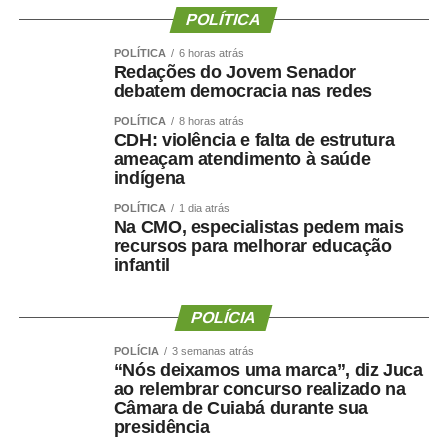
presidente da instituição.
POLÍTICA
Ao final do encontro, Juca reforçou a importância da
POLÍTICA
6 horas atrás
Redações do Jovem Senador
valorização do serviço público por meio de concursos
debatem democracia nas redes
realizados com responsabilidade, transparência e
POLÍTICA
8 horas atrás
igualdade de oportunidades para todos os candidatos.
CDH: violência e falta de estrutura
ameaçam atendimento à saúde
indígena
POLÍTICA
1 dia atrás
Na CMO, especialistas pedem mais
COMENTE ABAIXO:
recursos para melhorar educação
infantil
WhatsApp
Facebook
Twitter
Messenger
LinkedIn
Share
POLÍCIA
POLÍCIA
3 semanas atrás
“Nós deixamos uma marca”, diz Juca
ao relembrar concurso realizado na
Câmara de Cuiabá durante sua
presidência