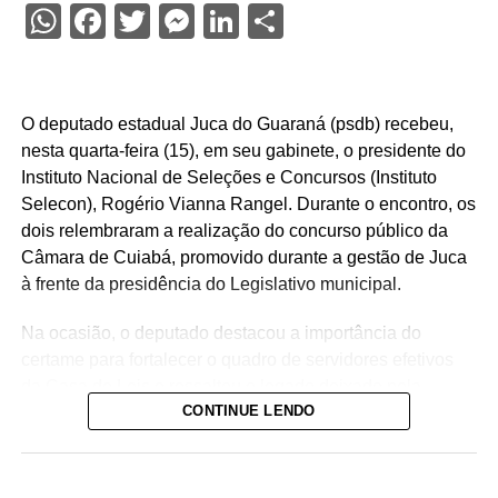
WhatsApp
Facebook
Twitter
Messenger
LinkedIn
Share
O deputado estadual Juca do Guaraná (psdb) recebeu,
nesta quarta-feira (15), em seu gabinete, o presidente do
Instituto Nacional de Seleções e Concursos (Instituto
Selecon), Rogério Vianna Rangel. Durante o encontro, os
dois relembraram a realização do concurso público da
Câmara de Cuiabá, promovido durante a gestão de Juca
à frente da presidência do Legislativo municipal.
Na ocasião, o deputado destacou a importância do
certame para fortalecer o quadro de servidores efetivos
da Casa de Leis e ressaltou o legado deixado pela
CONTINUE LENDO
iniciativa.
“Nós deixamos uma marca de ter feito esse concurso
para atender a população cuiabana e a Câmara de