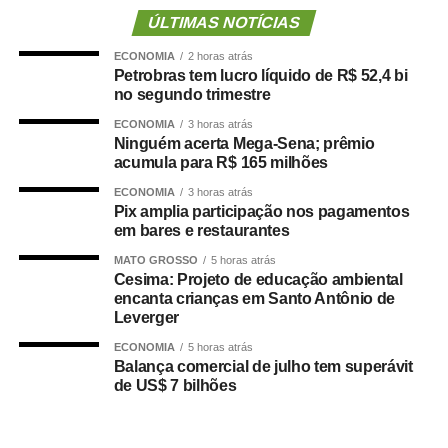
Cuiabá, que é de todos nós mato-grossenses, o
ÚLTIMAS NOTÍCIAS
parlamento mais antigo do Centro-Oeste brasileiro”,
ECONOMIA
2 horas atrás
afirmou Juca.
Petrobras tem lucro líquido de R$ 52,4 bi
no segundo trimestre
O concurso público foi realizado para provimento de
ECONOMIA
3 horas atrás
vagas e formação de cadastro de reserva para cargos de
Ninguém acerta Mega-Sena; prêmio
níveis médio e superior, contemplando funções como
acumula para R$ 165 milhões
técnico legislativo, analista legislativo, controlador interno
ECONOMIA
3 horas atrás
e contador.
Pix amplia participação nos pagamentos
em bares e restaurantes
Durante a visita, Rogério Vianna Rangel agradeceu a
MATO GROSSO
5 horas atrás
confiança depositada no Instituto Selecon e destacou a
Cesima: Projeto de educação ambiental
forma como o processo foi conduzido.
encanta crianças em Santo Antônio de
Leverger
“Eu, em nome do Selecon, também agradeço ao
ECONOMIA
5 horas atrás
deputado porque, de fato, fizemos um concurso histórico,
Balança comercial de julho tem superávit
de US$ 7 bilhões
graças à oportunidade que o Juca nos deu para
realizarmos esse concurso com qualidade e segurança,
mas, acima de tudo, com muita transparência”, declarou o