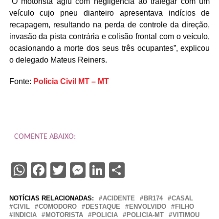
“O motorista agiu com negligência ao trafegar com um
veículo cujo pneu dianteiro apresentava indícios de
recapagem, resultando na perda de controle da direção,
invasão da pista contrária e colisão frontal com o veículo,
ocasionando a morte dos seus três ocupantes”, explicou
o delegado Mateus Reiners.
Fonte:
Policia Civil MT – MT
COMENTE ABAIXO:
WhatsApp
Facebook
Twitter
Messenger
LinkedIn
Share
NOTÍCIAS RELACIONADAS:
ACIDENTE
BR174
CASAL
CIVIL
COMODORO
DESTAQUE
ENVOLVIDO
FILHO
INDICIA
MOTORISTA
POLICIA
POLICIA-MT
VITIMOU