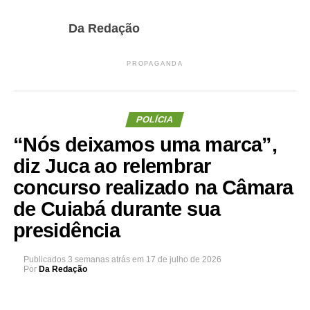
Da Redação
PROPAGANDA
POLÍCIA
“Nós deixamos uma marca”,
diz Juca ao relembrar
concurso realizado na Câmara
de Cuiabá durante sua
presidência
Publicados
3 semanas atrás
em
17 de julho de 2026
Por
Da Redação