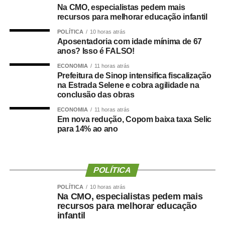
vagas e formação de cadastro de reserva para cargos de
Na CMO, especialistas pedem mais
níveis médio e superior, contemplando funções como
recursos para melhorar educação infantil
técnico legislativo, analista legislativo, controlador interno
POLÍTICA
10 horas atrás
e contador.
Aposentadoria com idade mínima de 67
anos? Isso é FALSO!
Durante a visita, Rogério Vianna Rangel agradeceu a
ECONOMIA
11 horas atrás
confiança depositada no Instituto Selecon e destacou a
Prefeitura de Sinop intensifica fiscalização
forma como o processo foi conduzido.
na Estrada Selene e cobra agilidade na
conclusão das obras
“Eu, em nome do Selecon, também agradeço ao
ECONOMIA
11 horas atrás
deputado porque, de fato, fizemos um concurso histórico,
Em nova redução, Copom baixa taxa Selic
para 14% ao ano
graças à oportunidade que o Juca nos deu para
realizarmos esse concurso com qualidade e segurança,
mas, acima de tudo, com muita transparência”, declarou o
presidente da instituição.
POLÍTICA
Ao final do encontro, Juca reforçou a importância da
POLÍTICA
10 horas atrás
Na CMO, especialistas pedem mais
valorização do serviço público por meio de concursos
recursos para melhorar educação
realizados com responsabilidade, transparência e
infantil
igualdade de oportunidades para todos os candidatos.