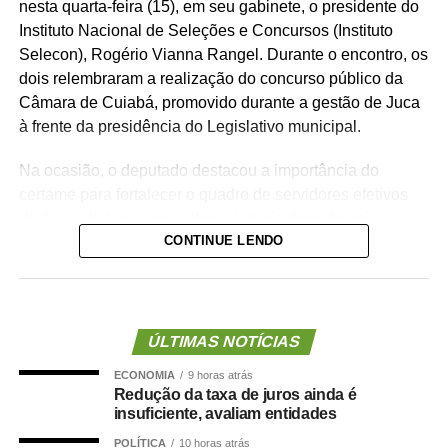
nesta quarta-feira (15), em seu gabinete, o presidente do
Instituto Nacional de Seleções e Concursos (Instituto
Selecon), Rogério Vianna Rangel. Durante o encontro, os
dois relembraram a realização do concurso público da
Câmara de Cuiabá, promovido durante a gestão de Juca
à frente da presidência do Legislativo municipal.
Na ocasião, o deputado destacou a importância do
certame para fortalecer o quadro de servidores efetivos
da Casa de Leis e ressaltou o legado deixado pela
CONTINUE LENDO
iniciativa.
“Nós deixamos uma marca de ter feito esse concurso
para atender a população cuiabana e a Câmara de
Cuiabá, que é de todos nós mato-grossenses, o
ÚLTIMAS NOTÍCIAS
parlamento mais antigo do Centro-Oeste brasileiro”,
ECONOMIA
9 horas atrás
afirmou Juca.
Redução da taxa de juros ainda é
insuficiente, avaliam entidades
O concurso público foi realizado para provimento de
POLÍTICA
10 horas atrás