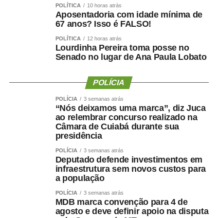
POLÍTICA
10 horas atrás
Aposentadoria com idade mínima de
67 anos? Isso é FALSO!
POLÍTICA
12 horas atrás
Lourdinha Pereira toma posse no
COMENTE ABAIXO:
Senado no lugar de Ana Paula Lobato
WhatsApp
Facebook
Twitter
Messenger
POLÍCIA
LinkedIn
Share
POLÍCIA
3 semanas atrás
“Nós deixamos uma marca”, diz Juca
ao relembrar concurso realizado na
Câmara de Cuiabá durante sua
presidência
POLÍCIA
3 semanas atrás
Deputado defende investimentos em
infraestrutura sem novos custos para
a população
POLÍCIA
3 semanas atrás
MDB marca convenção para 4 de
agosto e deve definir apoio na disputa