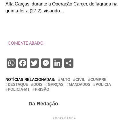
Alta Garças, durante a Operação Carcer, deflagrada na
quinta-feira (27.2), visando…
COMENTE ABAIXO:
WhatsApp
Facebook
Twitter
Messenger
LinkedIn
Share
NOTÍCIAS RELACIONADAS:
ALTO
CIVIL
CUMPRE
DESTAQUE
DOIS
GARÇAS
MANDADOS
POLICIA
POLICIA-MT
PRISÃO
Da Redação
PROPAGANDA