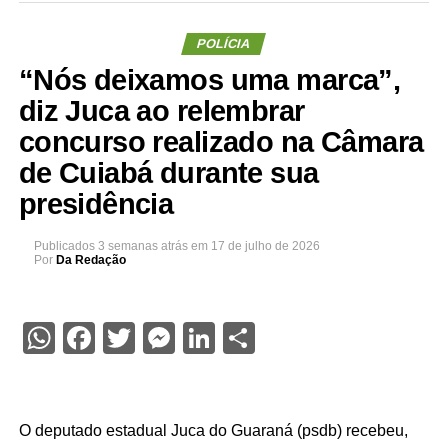
POLÍCIA
“Nós deixamos uma marca”,
diz Juca ao relembrar
concurso realizado na Câmara
de Cuiabá durante sua
presidência
Publicados
3 semanas atrás
em
17 de julho de 2026
Por
Da Redação
WhatsApp
Facebook
Twitter
Messenger
LinkedIn
Share
O deputado estadual Juca do Guaraná (psdb) recebeu,