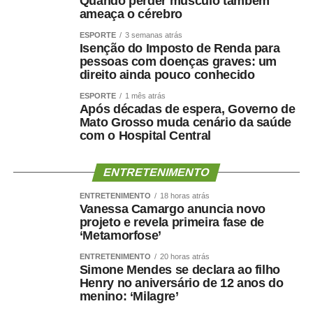
Quando perder músculo também
ameaça o cérebro
Talvez a maior lição da Copa seja justamente aquela que
ESPORTE
3 semanas atrás
a política brasileira parece ter desaprendido: adversário
Isenção do Imposto de Renda para
não é inimigo. No futebol, ninguém propõe acabar com o
pessoas com doenças graves: um
direito ainda pouco conhecido
time rival para conquistar o título. Pelo contrário. Sem
adversário, não há jogo, não há campeonato e não há
ESPORTE
1 mês atrás
Após décadas de espera, Governo de
campeão. Na democracia deveria valer a mesma regra.
Mato Grosso muda cenário da saúde
Mas a polarização resolveu fazer uma inovação curiosa:
com o Hospital Central
quer preservar a democracia eliminando justamente
aquilo que a torna possível
,
a existência de quem pensa
ENTRETENIMENTO
diferente. O adversário virou ameaça, o voto virou
julgamento moral e a divergência passou a ser tratada
ENTRETENIMENTO
18 horas atrás
Vanessa Camargo anuncia novo
como defeito de caráter. E, quando isso acontece, a
projeto e revela primeira fase de
eleição deixa de escolher governantes para começar a
‘Metamorfose’
escolher quem merece pertencer ao país.
ENTRETENIMENTO
20 horas atrás
Simone Mendes se declara ao filho
A Copa termina, mas deixa uma provocação para a
Henry no aniversário de 12 anos do
política brasileira. O campeonato acaba. A democracia,
menino: ‘Milagre’
felizmente, não. Ela continua na conversa entre vizinhos,