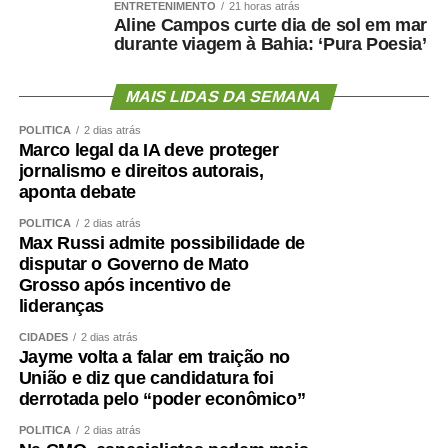
ENTRETENIMENTO
21 horas atrás
no trabalho, nas reuniões de família e em todos os
Aline Campos curte dia de sol em mar
lugares onde seguimos convivendo com quem votou
durante viagem à Bahia: ‘Pura Poesia’
diferente. É justamente aí que futebol e política deixam de
jogar a mesma partida.
MAIS LIDAS DA SEMANA
POLÍTICA
2 dias atrás
No futebol, o VAR revisa o lance e, confirmada a decisão,
Marco legal da IA deve proteger
o jogo segue. Na política, há sempre quem queira rever o
jornalismo e direitos autorais,
lance mais uma vez, como se um novo replay tivesse o
aponta debate
poder de mudar um resultado já homologado, apenas
POLÍTICA
2 dias atrás
porque o placar não saiu como a “torcida” esperava. No
Max Russi admite possibilidade de
futebol, isso é apenas inconformismo. Na política, é a
disputar o Governo de Mato
recusa em aceitar que o apito final também vale para as
Grosso após incentivo de
eleições. É assim que o
“nós contra eles” continua
sendo
lideranças
o único vencedor, independentemente de quem vença
CIDADES
2 dias atrás
nas urnas.
Jayme volta a falar em traição no
União e diz que candidatura foi
Christiany Fonseca é Cientista Política e Doutora em
derrotada pelo “poder econômico”
Sociologia pela UFSCar
POLÍTICA
2 dias atrás