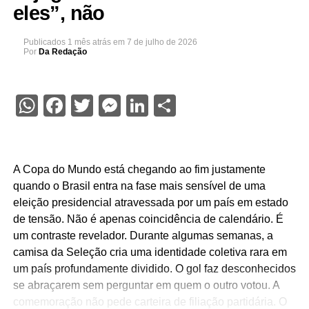
eles”, não
Publicados
1 mês atrás
em
7 de julho de 2026
Por
Da Redação
WhatsApp
Facebook
Twitter
Messenger
LinkedIn
Share
A Copa do Mundo está chegando ao fim justamente
quando o Brasil entra na fase mais sensível de uma
eleição presidencial atravessada por um país em estado
de tensão. Não é apenas coincidência de calendário. É
um contraste revelador. Durante algumas semanas, a
camisa da Seleção cria uma identidade coletiva rara em
um país profundamente dividido. O gol faz desconhecidos
se abraçarem sem perguntar em quem o outro votou. A
comemoração não pede carteira de filiação partidária. O