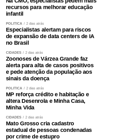
Na CMO, especialistas pedem mais
recursos para melhorar educação
infantil
POLÍTICA
2 dias atrás
COMENTE ABAIXO:
Especialistas alertam para riscos
de expansão de data centers de IA
no Brasil
WhatsApp
Facebook
Twitter
Messenger
LinkedIn
Share
CIDADES
2 dias atrás
Zoonoses de Várzea Grande faz
alerta para alta de casos positivos
e pede atenção da população aos
sinais da doença
POLÍTICA
2 dias atrás
MP reforça crédito e habitação e
altera Desenrola e Minha Casa,
Minha Vida
CIDADES
2 dias atrás
Mato Grosso cria cadastro
estadual de pessoas condenadas
por crime de estupro