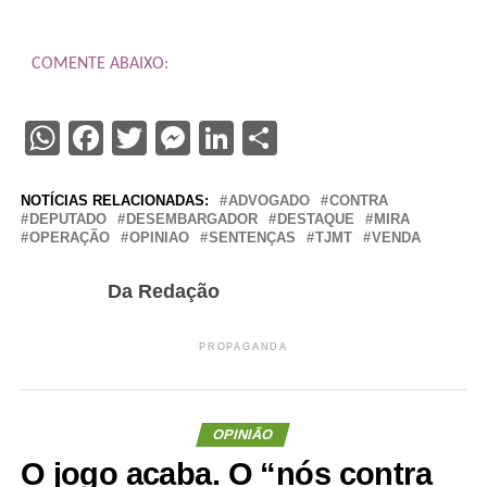
COMENTE ABAIXO:
WhatsApp
Facebook
Twitter
Messenger
LinkedIn
Share
NOTÍCIAS RELACIONADAS:
ADVOGADO
CONTRA
DEPUTADO
DESEMBARGADOR
DESTAQUE
MIRA
OPERAÇÃO
OPINIAO
SENTENÇAS
TJMT
VENDA
Da Redação
PROPAGANDA
OPINIÃO
O jogo acaba. O “nós contra