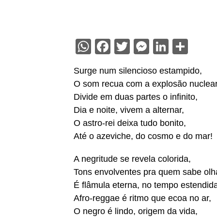
WhatsApp
Facebook
Twitter
Messenge
Linked
Sha
Surge num silencioso estampido,
O som recua com a explosão nuclear
Divide em duas partes o infinito,
Dia e noite, vivem a alternar,
O astro-rei deixa tudo bonito,
Até o azeviche, do cosmo e do mar!
A negritude se revela colorida,
Tons envolventes pra quem sabe olh
É flâmula eterna, no tempo estendida
Afro-reggae é ritmo que ecoa no ar,
O negro é lindo, origem da vida,