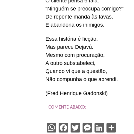
O cliente pensa e fala:
“Ninguém se preocupa comigo?”
De repente manda às favas,
E abandona os inimigos.
Essa história é ficção,
Mas parece Dejavú,
Mesmo com procuração,
A outro substabeleci,
Quando vi que a questão,
Não compunha o que aprendi.
(Fred Henrique Gadonski)
COMENTE ABAIXO:
WhatsApp
Facebook
Twitter
Messenge
Linked
Sha