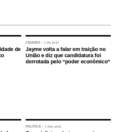
CIDADES
1 dia atrás
lidade de
Jayme volta a falar em traição no
to
União e diz que candidatura foi
derrotada pelo “poder econômico”
POLÍTICA
2 dias atrás