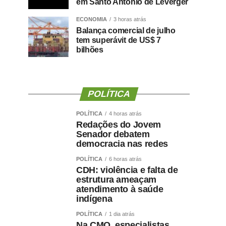
em Santo Antônio de Leverger
ECONOMIA
3 horas atrás
Balança comercial de julho
tem superávit de US$ 7
bilhões
POLÍTICA
POLÍTICA
4 horas atrás
Redações do Jovem
Senador debatem
democracia nas redes
POLÍTICA
6 horas atrás
CDH: violência e falta de
estrutura ameaçam
atendimento à saúde
indígena
POLÍTICA
1 dia atrás
Na CMO, especialistas