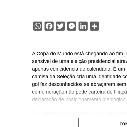
WhatsApp
Facebook
Twitter
Messenger
LinkedIn
Share
A Copa do Mundo está chegando ao fim ju
sensível de uma eleição presidencial atr
apenas coincidência de calendário. É um
camisa da Seleção cria uma identidade co
gol faz desconhecidos se abraçarem sem 
comemoração não pede carteira de filiação
declaração de posicionamento ideológico.
Por alguns dias, o Brasil lembra que ain
compartilhar convicções. A Copa não reso
CON