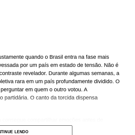
stamente quando o Brasil entra na fase mais
avessada por um país em estado de tensão. Não é
 contraste revelador. Durante algumas semanas, a
letiva rara em um país profundamente dividido. O
perguntar em quem o outro votou. A
 partidária. O canto da torcida dispensa
da consegue compartilhar emoções antes de
lve nossas fraturas. Apenas decreta um breve
TINUE LENDO