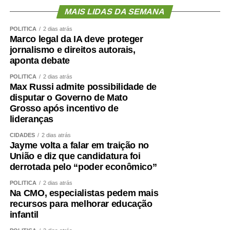
jogar a mesma partida.
MAIS LIDAS DA SEMANA
POLÍTICA
2 dias atrás
No futebol, o VAR revisa o lance e, confirmada a decisão,
Marco legal da IA deve proteger
o jogo segue. Na política, há sempre quem queira rever o
jornalismo e direitos autorais,
lance mais uma vez, como se um novo replay tivesse o
aponta debate
poder de mudar um resultado já homologado, apenas
POLÍTICA
2 dias atrás
porque o placar não saiu como a “torcida” esperava. No
Max Russi admite possibilidade de
futebol, isso é apenas inconformismo. Na política, é a
disputar o Governo de Mato
recusa em aceitar que o apito final também vale para as
Grosso após incentivo de
eleições. É assim que o
“nós contra eles” continua
sendo
lideranças
o único vencedor, independentemente de quem vença
CIDADES
2 dias atrás
nas urnas.
Jayme volta a falar em traição no
União e diz que candidatura foi
Christiany Fonseca é Cientista Política e Doutora em
derrotada pelo “poder econômico”
Sociologia pela UFSCar
POLÍTICA
2 dias atrás
Na CMO, especialistas pedem mais
recursos para melhorar educação
infantil