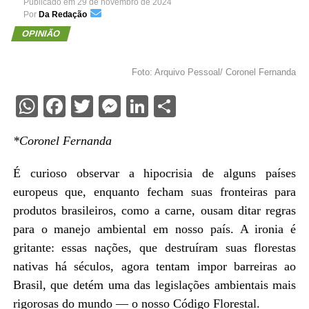
Publicado em
29 de novembro de 2024
Por
Da Redação
OPINIÃO
Foto: Arquivo Pessoal/ Coronel Fernanda
WhatsApp
Facebook
Twitter
Messenger
LinkedIn
Share
*Coronel Fernanda
É curioso observar a hipocrisia de alguns países
europeus que, enquanto fecham suas fronteiras para
produtos brasileiros, como a carne, ousam ditar regras
para o manejo ambiental em nosso país. A ironia é
gritante: essas nações, que destruíram suas florestas
nativas há séculos, agora tentam impor barreiras ao
Brasil, que detém uma das legislações ambientais mais
rigorosas do mundo — o nosso Código Florestal.