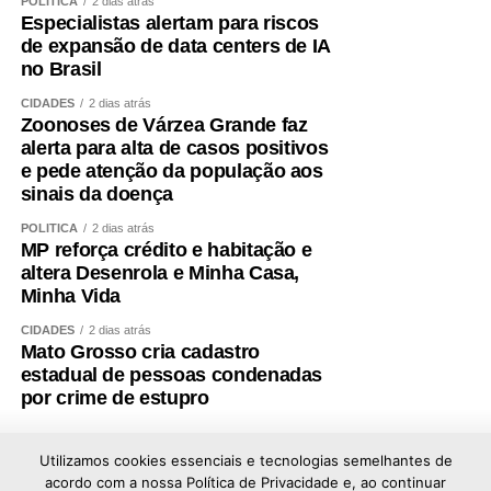
POLÍTICA
2 dias atrás
COMENTE ABAIXO:
Especialistas alertam para riscos
de expansão de data centers de IA
no Brasil
WhatsApp
Facebook
Twitter
Messenger
LinkedIn
Share
CIDADES
2 dias atrás
Zoonoses de Várzea Grande faz
alerta para alta de casos positivos
e pede atenção da população aos
sinais da doença
POLÍTICA
2 dias atrás
MP reforça crédito e habitação e
altera Desenrola e Minha Casa,
Minha Vida
CIDADES
2 dias atrás
Mato Grosso cria cadastro
estadual de pessoas condenadas
por crime de estupro
Utilizamos cookies essenciais e tecnologias semelhantes de
acordo com a nossa Política de Privacidade e, ao continuar