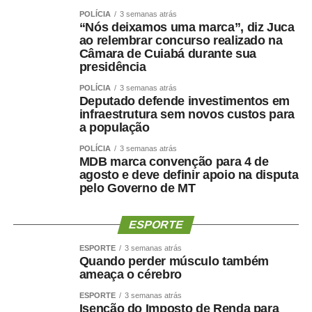
eficiente. Em 2026, não basta prometer um futuro melhor.
POLÍCIA
3 semanas atrás
É preciso convencer o eleitor de que o futuro do outro
“Nós deixamos uma marca”, diz Juca
ao relembrar concurso realizado na
será insuportável.
Câmara de Cuiabá durante sua
presidência
Não por acaso, pesquisas recentes mostram que a
disputa presidencial já não se organiza apenas em torno
POLÍCIA
3 semanas atrás
Deputado defende investimentos em
da preferência do eleitor, mas também do medo da vitória
infraestrutura sem novos custos para
do adversário. Em levantamento recente, brasileiros
a população
foram perguntados qual resultado lhes causaria maior
POLÍCIA
3 semanas atrás
preocupação: uma eventual vitória de Flávio Bolsonaro
MDB marca convenção para 4 de
ou a reeleição de Lula. O dado diz muito. Em vez de
agosto e deve definir apoio na disputa
pelo Governo de MT
escolher quem parece mais capaz de conduzir o país,
uma parcela do eleitorado já vota pensando em quem
precisa ser impedido de governar. Quando o medo ocupa
ESPORTE
o centro da disputa, a esperança deixa de pedir voto e
ESPORTE
3 semanas atrás
passa a disputar espaço com o pânico.
Quando perder músculo também
ameaça o cérebro
Talvez a maior lição da Copa seja justamente aquela que
ESPORTE
3 semanas atrás
a política brasileira parece ter desaprendido: adversário
Isenção do Imposto de Renda para