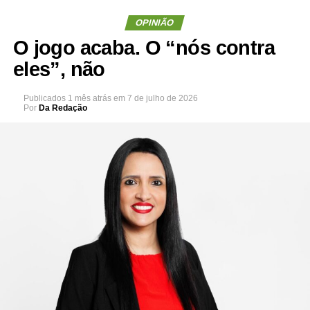
OPINIÃO
O jogo acaba. O “nós contra
eles”, não
Publicados
1 mês atrás
em
7 de julho de 2026
Por
Da Redação