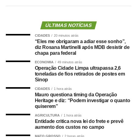
Por alguns dias, o Brasil lembra que ainda consegue
compartilhar emoções antes de compartilhar convicções.
A Copa não resolve nossas fraturas. Apenas decreta um
breve cessar-fogo na guerra permanente em que
ÚLTIMAS NOTÍCIAS
transformamos a política
.
Talvez esse seja o maior
CIDADES
20 minutos atrás
constrangimento da política brasileira: um gol ainda
“Eles me obrigaram a adiar esse sonho”,
consegue unir o que a própria política insiste em separar
.
diz Rosana Martinelli após MDB desistir de
chapa para federal
O problema é que o Brasil que reaparece depois da Copa
ECONOMIA
49 minutos atrás
não é um país leve. É um país desconfiado, intoxicado
Operação Cidade Limpa ultrapassa 2,6
toneladas de fios retirados de postes em
pela lógica do “nós contra eles” e marcado por
anos
de
Sinop
rupturas políticas. Já tivemos
impeachment,
prisão de ex-
presidentes,
uma eleição atravessada por uma facada,
CIDADES
1 hora atrás
Mauro questiona timing da Operação
contestação do resultado das urnas,
tentativa de golpe de
Heritage e diz: “Podem investigar o quanto
Estado
, entre outros fatos
. Não é pouca coisa. Em menos
quiserem”
de uma década, passamos a tratar a derrota eleitoral
AGRICULTURA
1 hora atrás
como uma tragédia nacional e a ruptura entre brasileiros
Entidade critica nova lei do frete e prevê
como um efeito colateral aceitável.
aumento dos custos no campo
MATO GROSSO
2 horas atrás