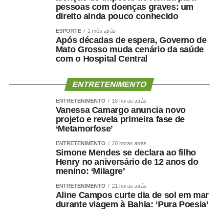
não é inimigo. No futebol, ninguém propõe acabar com o
pessoas com doenças graves: um
direito ainda pouco conhecido
time rival para conquistar o título. Pelo contrário. Sem
adversário, não há jogo, não há campeonato e não há
ESPORTE
1 mês atrás
Após décadas de espera, Governo de
campeão. Na democracia deveria valer a mesma regra.
Mato Grosso muda cenário da saúde
Mas a polarização resolveu fazer uma inovação curiosa:
com o Hospital Central
quer preservar a democracia eliminando justamente
aquilo que a torna possível
,
a existência de quem pensa
ENTRETENIMENTO
diferente. O adversário virou ameaça, o voto virou
julgamento moral e a divergência passou a ser tratada
ENTRETENIMENTO
18 horas atrás
Vanessa Camargo anuncia novo
como defeito de caráter. E, quando isso acontece, a
projeto e revela primeira fase de
eleição deixa de escolher governantes para começar a
‘Metamorfose’
escolher quem merece pertencer ao país.
ENTRETENIMENTO
20 horas atrás
Simone Mendes se declara ao filho
A Copa termina, mas deixa uma provocação para a
Henry no aniversário de 12 anos do
política brasileira. O campeonato acaba. A democracia,
menino: ‘Milagre’
felizmente, não. Ela continua na conversa entre vizinhos,
ENTRETENIMENTO
21 horas atrás
no trabalho, nas reuniões de família e em todos os
Aline Campos curte dia de sol em mar
lugares onde seguimos convivendo com quem votou
durante viagem à Bahia: ‘Pura Poesia’
diferente. É justamente aí que futebol e política deixam de