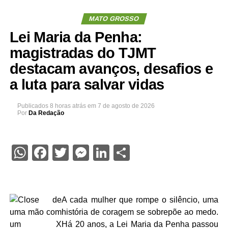
MATO GROSSO
Lei Maria da Penha:
magistradas do TJMT
destacam avanços, desafios e
a luta para salvar vidas
Publicados
8 horas atrás
em
7 de agosto de 2026
Por
Da Redação
WhatsApp
Facebook
Twitter
Messenger
LinkedIn
Share
A cada mulher que rompe o silêncio, uma
história de coragem se sobrepõe ao medo.
Há 20 anos, a Lei Maria da Penha passou