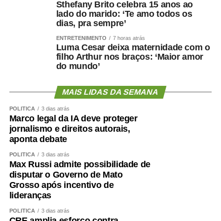
Sthefany Brito celebra 15 anos ao
conhecimento sobre os direitos das mulheres. Ao mesmo
lado do marido: ‘Te amo todos os
tempo, o crescimento dos casos de feminicídio em Mato
dias, pra sempre’
Grosso preocupa o Judiciário, que busca identificar
ENTRETENIMENTO
7 horas atrás
fatores de risco para fortalecer as ações preventivas.
Luma Cesar deixa maternidade com o
filho Arthur nos braços: ‘Maior amor
Na mesma linha, a juíza Tatyana lembra que o aumento
do mundo’
das penas para feminicídio representa uma resposta
importante do Estado, mas não é suficiente para mudar
MAIS LIDAS DA SEMANA
uma realidade construída ao longo de gerações.
POLÍTICA
3 dias atrás
“Infelizmente, como a gente vê que isso não é um
Marco legal da IA deve proteger
problema só legislativo, é um problema cultural, mesmo
jornalismo e direitos autorais,
com a implantação da lei, no ano passado nós tivemos
aponta debate
um aumento de feminicídio”, afirma.
POLÍTICA
3 dias atrás
Max Russi admite possibilidade de
Rede que protege
disputar o Governo de Mato
Grosso após incentivo de
As magistradas destacam que nenhuma instituição
lideranças
consegue enfrentar a violência doméstica sozinha.
POLÍTICA
3 dias atrás
CRE amplia esforço contra