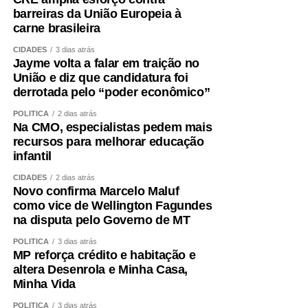
Ana Graziela defende investimentos permanentes em
barreiras da União Europeia à
políticas públicas, fortalecimento das Delegacias
carne brasileira
Especializadas, ampliação da Patrulha Maria da Penha,
CIDADES
3 dias atrás
atendimento psicológico e ações que promovam a
Jayme volta a falar em traição no
autonomia financeira das mulheres. Para ela, a atuação
União e diz que candidatura foi
integrada da rede é indispensável para garantir proteção
derrotada pelo “poder econômico”
efetiva às vítimas.
POLÍTICA
2 dias atrás
Na CMO, especialistas pedem mais
Tatyana reforça que o trabalho em rede também precisa
recursos para melhorar educação
olhar para o futuro, apostando na educação como
infantil
instrumento de transformação social.
CIDADES
2 dias atrás
Novo confirma Marcelo Maluf
Ela cita iniciativas desenvolvidas pelo Poder Judiciário,
como vice de Wellington Fagundes
como o projeto Lei Maria da Penha Vai às Escolas e o A
na disputa pelo Governo de MT
Escola Ensina, a Mulher Agradece, que levam o debate
POLÍTICA
3 dias atrás
sobre respeito, igualdade e prevenção da violência às
MP reforça crédito e habitação e
salas de aula. “Por meio da educação, a gente pode
altera Desenrola e Minha Casa,
transformar essa cultura de violência para uma cultura de
Minha Vida
respeito”, afirma.
POLÍTICA
3 dias atrás