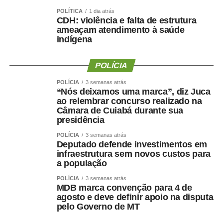
doméstica contra a mulher. Hoje, nós
POLÍTICA
1 dia atrás
CDH: violência e falta de estrutura
conseguimos entender que não se trata de
ameaçam atendimento à saúde
um problema no âmbito privado, como se
indígena
entendia no passado, mas ela se tornou o
centro do debate público. Hoje, nós
POLÍCIA
discutimos não apenas a violência física,
mas também a violência psicológica,
POLÍCIA
3 semanas atrás
“Nós deixamos uma marca”, diz Juca
moral, patrimonial, sexual e, mais
ao relembrar concurso realizado na
recentemente, a violência vicária”, afirma.
Câmara de Cuiabá durante sua
presidência
Para a magistrada, dar visibilidade ao problema também
POLÍCIA
3 semanas atrás
permite produzir estatísticas e direcionar políticas
Deputado defende investimentos em
públicas voltadas à prevenção e ao acolhimento das
infraestrutura sem novos custos para
vítimas.
a população
POLÍCIA
3 semanas atrás
Desafio permanente
MDB marca convenção para 4 de
agosto e deve definir apoio na disputa
Mesmo após duas décadas da Lei Maria da Penha, as
pelo Governo de MT
duas magistradas concordam que a violência doméstica