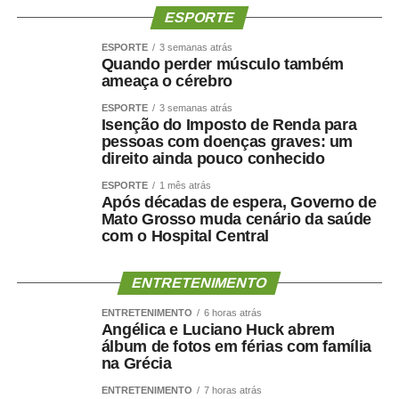
não será combatida apenas com a aplicação da
ESPORTE
legislação.
ESPORTE
3 semanas atrás
Quando perder músculo também
Para a juíza Ana Graziela, trata-se de um
ameaça o cérebro
problema social e estrutural. “A violência
ESPORTE
3 semanas atrás
doméstica e familiar contra a mulher, para
Isenção do Imposto de Renda para
além de um problema judicial, é um
pessoas com doenças graves: um
direito ainda pouco conhecido
problema social e estrutural. Esse é o
maior desafio, a mudança social e
ESPORTE
1 mês atrás
estrutural do que gera e fomenta essa
Após décadas de espera, Governo de
Mato Grosso muda cenário da saúde
violência, não bastando a aplicação correta
com o Hospital Central
da lei para findar a violência e proteger as
vítimas. Por isso se mostra tão importante a
ENTRETENIMENTO
articulação em rede”, ressalta.
ENTRETENIMENTO
6 horas atrás
A magistrada observa ainda que nos
Angélica e Luciano Huck abrem
álbum de fotos em férias com família
últimos anos houve aumento das
na Grécia
denúncias envolvendo violência
psicológica e patrimonial, impulsionado pelo maior
ENTRETENIMENTO
7 horas atrás