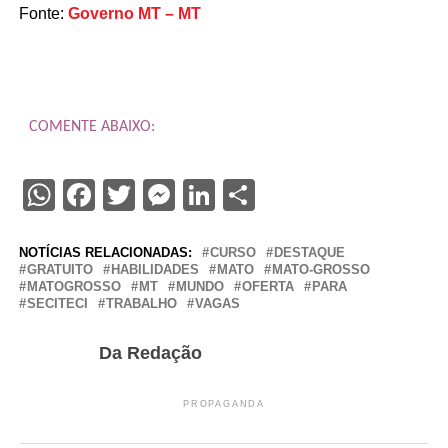
Fonte:
Governo MT – MT
COMENTE ABAIXO:
WhatsApp
Facebook
Twitter
Messenger
LinkedIn
Share
NOTÍCIAS RELACIONADAS:
CURSO
DESTAQUE
GRATUITO
HABILIDADES
MATO
MATO-GROSSO
MATOGROSSO
MT
MUNDO
OFERTA
PARA
SECITECI
TRABALHO
VAGAS
Da Redação
PROPAGANDA