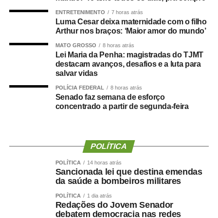
diferentes formas de violência contra a mulher e criar
ENTRETENIMENTO
7 horas atrás
mecanismos de proteção mais efetivos.
Luma Cesar deixa maternidade com o filho
Arthur nos braços: ‘Maior amor do mundo’
Segundo ela, além de ampliar o conceito de violência
MATO GROSSO
8 horas atrás
doméstica para incluir as agressões psicológica, sexual,
Lei Maria da Penha: magistradas do TJMT
destacam avanços, desafios e a luta para
patrimonial e moral, a Lei Maria da Penha instituiu
salvar vidas
medidas protetivas com análise prioritária, fortaleceu a
POLÍCIA FEDERAL
8 horas atrás
punição aos agressores e criou varas especializadas com
Senado faz semana de esforço
equipes multidisciplinares e atuação integrada com a
concentrado a partir de segunda-feira
rede de proteção.
A juíza Tatyana Lopes de Araújo Borges, titular da 2ª Vara
Especializada de Violência Doméstica e Familiar contra a
POLÍTICA
Mulher de Cuiabá, também aponta a
POLÍTICA
14 horas atrás
visibilidade dada ao problema como um
Sancionada lei que destina emendas
da saúde a bombeiros militares
dos maiores legados da legislação.
POLÍTICA
1 dia atrás
“Um dos principais avanços foi,
Redações do Jovem Senador
debatem democracia nas redes
principalmente, a visibilidade da violência