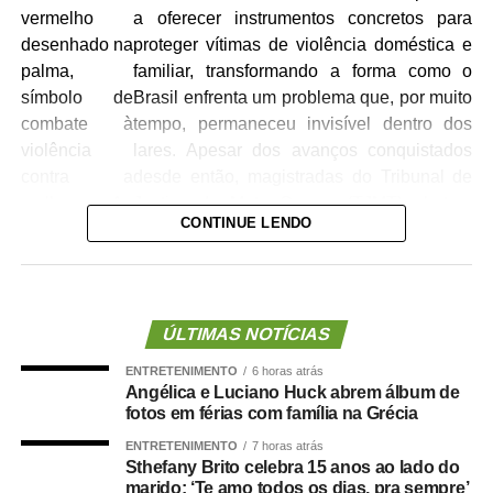
a oferecer instrumentos concretos para
proteger vítimas de violência doméstica e
familiar, transformando a forma como o
Brasil enfrenta um problema que, por muito
tempo, permaneceu invisível dentro dos
lares. Apesar dos avanços conquistados
desde então, magistradas do Tribunal de
Justiça de Mato Grosso (TJMT) alertam
CONTINUE LENDO
que a mudança cultural ainda é o maior
desafio para impedir que novas mulheres
tenham suas vidas interrompidas pela
violência.
ÚLTIMAS NOTÍCIAS
A juíza Ana Graziela Vaz de Campos Alves Corrêa, que
ENTRETENIMENTO
6 horas atrás
atuou por muitos anos na 1ª Vara Especializada de
Angélica e Luciano Huck abrem álbum de
Violência Doméstica e Familiar contra a Mulher e
fotos em férias com família na Grécia
atualmente responde pela 2ª Vara Especializada de
ENTRETENIMENTO
7 horas atrás
Família e Sucessões, destaca que a legislação
Sthefany Brito celebra 15 anos ao lado do
marido: ‘Te amo todos os dias, pra sempre’
representou uma mudança histórica ao reconhecer