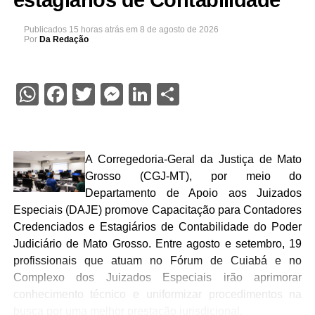
estagiários de Contabilidade
Publicados
15 horas atrás
em
8 de agosto de 2026
Por
Da Redação
WhatsApp
Facebook
Twitter
Messenger
LinkedIn
Share
A Corregedoria-Geral da Justiça de Mato
Grosso (CGJ-MT), por meio do
Departamento de Apoio aos Juizados
Especiais (DAJE) promove Capacitação para Contadores
Credenciados e Estagiários de Contabilidade do Poder
Judiciário de Mato Grosso. Entre agosto e setembro, 19
profissionais que atuam no Fórum de Cuiabá e no
Complexo dos Juizados Especiais irão aprimorar
conhecimento técnico e uniformizar procedimentos na
busca por uma melhor prestação jurisdicional.