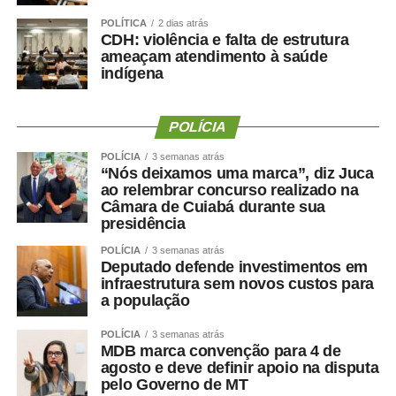
POLÍTICA
2 dias atrás
A contadora credenciada desde 2021, Janiluce Duarte
CDH: violência e falta de estrutura
Gonzaga, aprovou a iniciativa e destacou a importância
ameaçam atendimento à saúde
indígena
da capacitação para a padronização dos procedimentos e
o aprimoramento do trabalho desenvolvido pelos
profissionais.
POLÍCIA
“Quando comecei não tivemos um treinamento tão
POLÍCIA
3 semanas atrás
“Nós deixamos uma marca”, diz Juca
detalhado. Agora tudo está sendo explicado passo a
ao relembrar concurso realizado na
passo, com exemplos práticos. Isso ajuda muito no
Câmara de Cuiabá durante sua
aprendizado e também na padronização do trabalho
presidência
desenvolvido pelos contadores”, avalia.
POLÍCIA
3 semanas atrás
Deputado defende investimentos em
Para a contadora recém-credenciada, Raquel Cristiane
infraestrutura sem novos custos para
de Oliveira, o curso está sendo o primeiro contato com os
a população
sistemas e procedimentos utilizados pelo Poder
POLÍCIA
3 semanas atrás
Judiciário.
MDB marca convenção para 4 de
agosto e deve definir apoio na disputa
“É a primeira vez que atuo como contadora credenciada e
pelo Governo de MT