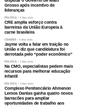
disputar o Governo de Mato
Grosso após incentivo de
lideranças
POLÍTICA
4 dias atrás
CRE amplia esforço contra
barreiras da União Europeia à
carne brasileira
CIDADES
4 dias atrás
Jayme volta a falar em traição no
União e diz que candidatura foi
derrotada pelo “poder econômico”
POLÍTICA
3 dias atrás
Na CMO, especialistas pedem mais
recursos para melhorar educação
infantil
POLÍTICA
4 dias atrás
Complexo Penitenciário Ahmenon
Lemos Dantas ganha quatro novos
barracões para ampliar
oportunidades de trabalho aos