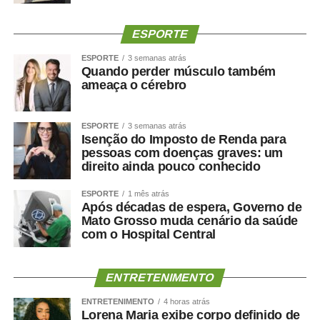
ainda não havia tido acesso ao sistema. Ele está sendo
importante porque nos prepara para executar um trabalho
ESPORTE
mais profissional e nos dá condições de aprender antes
de iniciar as atividades. O que proporciona mais
ESPORTE
3 semanas atrás
Quando perder músculo também
segurança para o exercício da atividade”, pontua.
ameaça o cérebro
Fonte:
Tribunal de Justiça de MT – MT
ESPORTE
3 semanas atrás
Isenção do Imposto de Renda para
pessoas com doenças graves: um
direito ainda pouco conhecido
COMENTE ABAIXO:
ESPORTE
1 mês atrás
Após décadas de espera, Governo de
Mato Grosso muda cenário da saúde
WhatsApp
Facebook
Twitter
Messenger
LinkedIn
Share
com o Hospital Central
ENTRETENIMENTO
ENTRETENIMENTO
4 horas atrás
Lorena Maria exibe corpo definido de