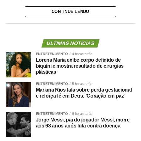
CONTINUE LENDO
O treinamento se encerra no dia 02 de setembro e conta
com 11 encontros presencias que começaram em 03 de
agosto, no Laboratório da Escola dos Servidores do
Poder Judiciário, em Cuiabá. Com carga horária de 66
horas, a capacitação está sendo ministrada pelos
ÚLTIMAS NOTÍCIAS
instrutores internos: Carlos José Rodrigues, Deniz
ENTRETENIMENTO
4 horas atrás
Pedroso de Almeida, Rosivaldo Guimarães, Angélica
Lorena Maria exibe corpo definido de
Vilalva Guimarães e a diretora do DAJE, Shusiene
biquíni e mostra resultado de cirurgias
plásticas
Tassinari Machado.
ENTRETENIMENTO
5 horas atrás
Durante os encontros, os participantes acompanham as
Mariana Rios fala sobre perda gestacional
atualizações normativas, aperfeiçoam conhecimentos
e reforça fé em Deus: ‘Coração em paz’
técnicos, desenvolvem atividades práticas com cálculos
em processos reais e discutem procedimentos utilizados
ENTRETENIMENTO
9 horas atrás
na elaboração de laudos contábeis.
Jorge Messi, pai do jogador Messi, morre
aos 68 anos após luta contra doença
Segundo o instrutor e contador Carlos José Rodrigues, o
objetivo é alinhar a atuação dos profissionais que