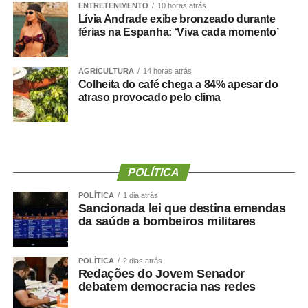
ENTRETENIMENTO
10 horas atrás
prestam apoio técnico ao Judiciário.
Lívia Andrade exibe bronzeado durante
férias na Espanha: ‘Viva cada momento’
“A ideia é padronizar os procedimentos. Não importa se o
cálculo é realizado em Cuiabá, Rondonópolis ou
AGRICULTURA
14 horas atrás
qualquer outra comarca. O importante é que todos
Colheita do café chega a 84% apesar do
utilizem o mesmo padrão. Muitos profissionais estão
atraso provocado pelo clima
ingressando agora e ainda não tiveram contato com essa
rotina. Por isso trabalhamos com processos reais,
discutimos cada etapa e esclarecemos as dúvidas que
surgem no dia a dia”, explica.
POLÍTICA
A diretora do DAJE, Shusiene Tassinari Machado,
POLÍTICA
1 dia atrás
ressalta que investir na qualificação dos contadores
Sancionada lei que destina emendas
credenciados e estagiários é investir na qualidade da
da saúde a bombeiros militares
prestação jurisdicional. “É sempre importante
proporcionar essa atualização técnica, uniformizar
POLÍTICA
2 dias atrás
procedimentos e preparar os profissionais para atuarem
Redações do Jovem Senador
de forma segura e alinhada às necessidades da unidade
debatem democracia nas redes
judicias”, pontua.