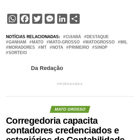
WhatsApp
Facebook
Twitter
Messenger
LinkedIn
Share
NOTÍCIAS RELACIONADAS:
CUIABÁ
DESTAQUE
GANHAM
MATO
MATO-GROSSO
MATOGROSSO
MIL
MORADORES
MT
NOTA
PRIMEIRO
SINOP
SORTEIO
Da Redação
PROPAGANDA
MATO GROSSO
Corregedoria capacita
contadores credenciados e