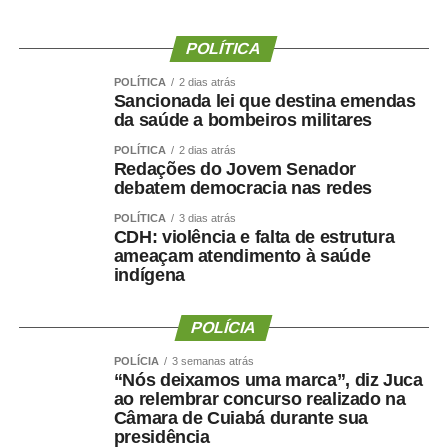
prestam apoio técnico ao Judiciário.
“A ideia é padronizar os procedimentos. Não importa se o
POLÍTICA
cálculo é realizado em Cuiabá, Rondonópolis ou
POLÍTICA
2 dias atrás
qualquer outra comarca. O importante é que todos
Sancionada lei que destina emendas
utilizem o mesmo padrão. Muitos profissionais estão
da saúde a bombeiros militares
ingressando agora e ainda não tiveram contato com essa
POLÍTICA
2 dias atrás
rotina. Por isso trabalhamos com processos reais,
Redações do Jovem Senador
debatem democracia nas redes
discutimos cada etapa e esclarecemos as dúvidas que
surgem no dia a dia”, explica.
POLÍTICA
3 dias atrás
CDH: violência e falta de estrutura
ameaçam atendimento à saúde
A diretora do DAJE, Shusiene Tassinari Machado,
indígena
ressalta que investir na qualificação dos contadores
credenciados e estagiários é investir na qualidade da
POLÍCIA
prestação jurisdicional. “É sempre importante
proporcionar essa atualização técnica, uniformizar
POLÍCIA
3 semanas atrás
procedimentos e preparar os profissionais para atuarem
“Nós deixamos uma marca”, diz Juca
ao relembrar concurso realizado na
de forma segura e alinhada às necessidades da unidade
Câmara de Cuiabá durante sua
judicias”, pontua.
presidência