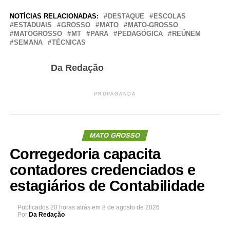
NOTÍCIAS RELACIONADAS:
DESTAQUE
ESCOLAS
ESTADUAIS
GROSSO
MATO
MATO-GROSSO
MATOGROSSO
MT
PARA
PEDAGÓGICA
REÚNEM
SEMANA
TÉCNICAS
Da Redação
PROPAGANDA
MATO GROSSO
Corregedoria capacita
contadores credenciados e
estagiários de Contabilidade
Publicados
20 horas atrás
em
8 de agosto de 2026
Por
Da Redação