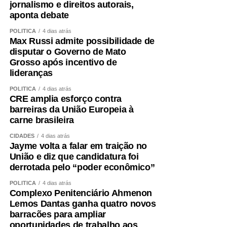
jornalismo e direitos autorais,
aponta debate
POLÍTICA
4 dias atrás
Max Russi admite possibilidade de
disputar o Governo de Mato
Grosso após incentivo de
lideranças
POLÍTICA
4 dias atrás
CRE amplia esforço contra
barreiras da União Europeia à
carne brasileira
CIDADES
4 dias atrás
Jayme volta a falar em traição no
União e diz que candidatura foi
derrotada pelo “poder econômico”
POLÍTICA
4 dias atrás
Complexo Penitenciário Ahmenon
Lemos Dantas ganha quatro novos
barracões para ampliar
oportunidades de trabalho aos