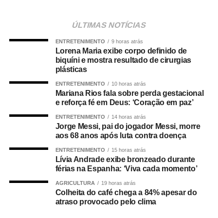
O treinamento se encerra no dia 02 de
setembro e conta com 11 encontros presencias que
ÚLTIMAS NOTÍCIAS
começaram em 03 de agosto, no Laboratório da Escola
ENTRETENIMENTO
9 horas atrás
dos Servidores do Poder Judiciário, em Cuiabá. Com
Lorena Maria exibe corpo definido de
carga horária de 66 horas, a capacitação está sendo
biquíni e mostra resultado de cirurgias
plásticas
ministrada pelos instrutores internos: Carlos José
Rodrigues, Deniz Pedroso de Almeida, Rosivaldo
ENTRETENIMENTO
10 horas atrás
Mariana Rios fala sobre perda gestacional
Guimarães, Angélica Vilalva Guimarães e a diretora do
e reforça fé em Deus: ‘Coração em paz’
DAJE, Shusiene Tassinari Machado.
ENTRETENIMENTO
14 horas atrás
Jorge Messi, pai do jogador Messi, morre
Durante os encontros, os participantes acompanham as
aos 68 anos após luta contra doença
atualizações normativas, aperfeiçoam conhecimentos
técnicos, desenvolvem atividades práticas com cálculos
ENTRETENIMENTO
15 horas atrás
Lívia Andrade exibe bronzeado durante
em processos reais e discutem procedimentos utilizados
férias na Espanha: ‘Viva cada momento’
na elaboração de laudos contábeis.
AGRICULTURA
19 horas atrás
Colheita do café chega a 84% apesar do
Segundo o instrutor e contador Carlos José Rodrigues, o
atraso provocado pelo clima
objetivo é alinhar a atuação dos profissionais que