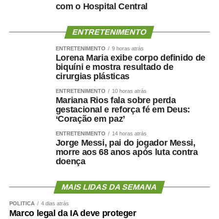
com o Hospital Central
importante porque nos prepara para executar um trabalho
mais profissional e nos dá condições de aprender antes
de iniciar as atividades. O que proporciona mais
ENTRETENIMENTO
segurança para o exercício da atividade”, pontua.
ENTRETENIMENTO
9 horas atrás
Lorena Maria exibe corpo definido de
Fonte:
Tribunal de Justiça de MT – MT
biquíni e mostra resultado de
cirurgias plásticas
ENTRETENIMENTO
10 horas atrás
Mariana Rios fala sobre perda
gestacional e reforça fé em Deus:
‘Coração em paz’
COMENTE ABAIXO:
ENTRETENIMENTO
14 horas atrás
Jorge Messi, pai do jogador Messi,
WhatsApp
Facebook
Twitter
Messenger
LinkedIn
Share
morre aos 68 anos após luta contra
doença
MAIS LIDAS DA SEMANA
POLÍTICA
4 dias atrás
Marco legal da IA deve proteger