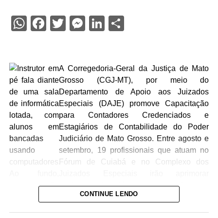
WhatsApp
Facebook
Twitter
Messenger
LinkedIn
Share
A Corregedoria-Geral da Justiça de Mato
Grosso (CGJ-MT), por meio do
Departamento de Apoio aos Juizados
Especiais (DAJE) promove Capacitação
para Contadores Credenciados e
Estagiários de Contabilidade do Poder
Judiciário de Mato Grosso. Entre agosto e
setembro, 19 profissionais que atuam no
Fórum de Cuiabá e no Complexo dos
Juizados Especiais irão aprimorar
conhecimento técnico e uniformizar
CONTINUE LENDO
procedimentos na busca por uma melhor
prestação jurisdicional.