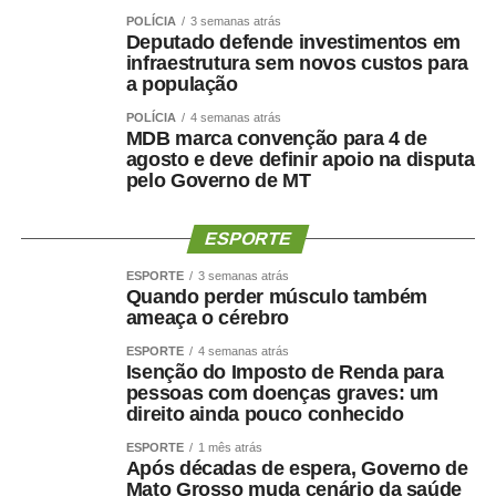
A contadora credenciada desde 2021, Janiluce Duarte
POLÍCIA
3 semanas atrás
Deputado defende investimentos em
Gonzaga, aprovou a iniciativa e destacou a importância
infraestrutura sem novos custos para
da capacitação para a padronização dos procedimentos e
a população
o aprimoramento do trabalho desenvolvido pelos
POLÍCIA
4 semanas atrás
profissionais.
MDB marca convenção para 4 de
agosto e deve definir apoio na disputa
“Quando comecei não tivemos um treinamento tão
pelo Governo de MT
detalhado. Agora tudo está sendo explicado passo a
passo, com exemplos práticos. Isso ajuda muito no
ESPORTE
aprendizado e também na padronização do trabalho
ESPORTE
3 semanas atrás
desenvolvido pelos contadores”, avalia.
Quando perder músculo também
ameaça o cérebro
Para a contadora recém-credenciada, Raquel Cristiane
ESPORTE
4 semanas atrás
de Oliveira, o curso está sendo o primeiro contato com os
Isenção do Imposto de Renda para
sistemas e procedimentos utilizados pelo Poder
pessoas com doenças graves: um
Judiciário.
direito ainda pouco conhecido
ESPORTE
1 mês atrás
“É a primeira vez que atuo como contadora credenciada e
Após décadas de espera, Governo de
ainda não havia tido acesso ao sistema. Ele está sendo
Mato Grosso muda cenário da saúde