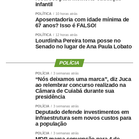
infantil
Para Tiago Gonçalves dos Santos, juiz substituto da 1ª
Vara de Paranatinga – comarca que realizada o
POLÍTICA
10 horas atrás
Aposentadoria com idade mínima de
atendimento jurisdicional de Gaúcha do Norte, a
67 anos? Isso é FALSO!
instalação da Rede de Enfrentamento é um marco
importante. “Mais uma vez o Poder Judiciário vai até a
POLÍTICA
12 horas atrás
Lourdinha Pereira toma posse no
comunidade, desta vez em parceria, com o objetivo de
Senado no lugar de Ana Paula Lobato
melhorar nossa sociedade, principalmente para as
mulheres e meninas que tanto sofrem em nosso estado”,
POLÍCIA
disse.
POLÍCIA
3 semanas atrás
De acordo com a promotora de Justiça Fernanda Luíza M.
“Nós deixamos uma marca”, diz Juca
ao relembrar concurso realizado na
Siscar, a partir da assinatura do Termo de Cooperação
Câmara de Cuiabá durante sua
Técnica ficará mais fácil para os órgãos e instituições
presidência
definirem os fluxos de atendimento, prioridades e ações
POLÍCIA
3 semanas atrás
para o município. Ela destacou que também está no
Deputado defende investimentos em
planejamento a criação de um plano de metas, que
infraestrutura sem novos custos para
guiará as estratégias de atuação para os próximos dez
a população
anos.
POLÍCIA
3 semanas atrás
MDB marca convenção para 4 de