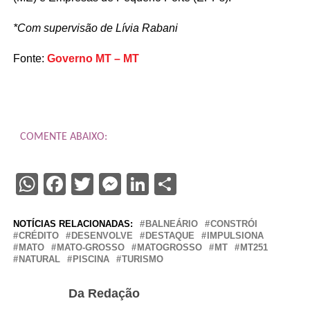
*Com supervisão de Lívia Rabani
Fonte:
Governo MT – MT
COMENTE ABAIXO:
WhatsApp
Facebook
Twitter
Messenger
LinkedIn
Share
NOTÍCIAS RELACIONADAS:
BALNEÁRIO
CONSTRÓI
CRÉDITO
DESENVOLVE
DESTAQUE
IMPULSIONA
MATO
MATO-GROSSO
MATOGROSSO
MT
MT251
NATURAL
PISCINA
TURISMO
Da Redação