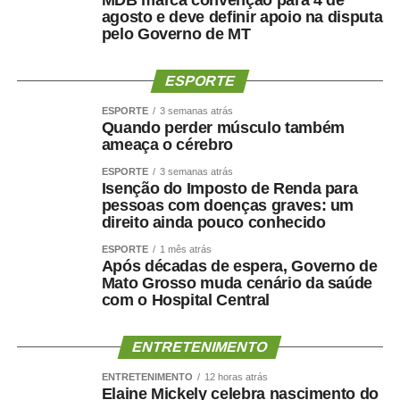
“A partir da implementação da Rede é que nós
agosto e deve definir apoio na disputa
pelo Governo de MT
conseguimos avançar nas demais normativas,
documentos públicos, nos planos e nas iniciativas
estratégicas. Com a Rede, conseguimos devolver à
ESPORTE
população um serviço de melhor qualidade. Junto a isso,
ESPORTE
3 semanas atrás
estamos buscando também a criação do plano decenal
Quando perder músculo também
de metas para o município”, relatou a promotora.
ameaça o cérebro
ESPORTE
3 semanas atrás
Já o delegado da Polícia Civil de Mato Grosso, Gabriel
Isenção do Imposto de Renda para
Conrado, a implantação da Rede é fundamental para a
pessoas com doenças graves: um
direito ainda pouco conhecido
integração de todos os órgãos públicos. “Temos um
número muito alto de casos de violência doméstica nessa
ESPORTE
1 mês atrás
Após décadas de espera, Governo de
região. Então, essa integração é importante para a
Mato Grosso muda cenário da saúde
repressão desses crimes e proteção das mulheres”,
com o Hospital Central
pontuou.
ENTRETENIMENTO
Canais de denúncia:
ENTRETENIMENTO
12 horas atrás
180 – Todo território nacional
Elaine Mickely celebra nascimento do