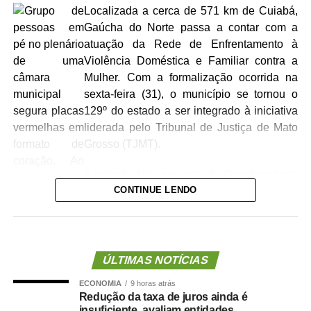
Localizada a cerca de 571 km de Cuiabá,
Gaúcha do Norte passa a contar com a
atuação da Rede de Enfrentamento à
Violência Doméstica e Familiar contra a
Mulher. Com a formalização ocorrida na
sexta-feira (31), o município se tornou o
129º do estado a ser integrado à iniciativa
liderada pelo Tribunal de Justiça de Mato
Grosso (TJMT).
A ação foi feita por meio da Coordenadoria
CONTINUE LENDO
Estadual da Mulher em Situação de
Violência Doméstica e Familiar (Cemulher-
MT), sob coordenação da desembargadora
Vandymara Galvão Ramos Paiva Zanolo. A Rede conta
ainda com a participação de instituições da segurança
ÚLTIMAS NOTÍCIAS
pública, Ministério Público, Defensoria Pública,
ECONOMIA
9 horas atrás
Municípios, dentre outras.
Redução da taxa de juros ainda é
insuficiente, avaliam entidades