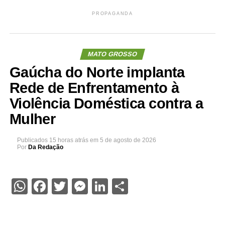
PROPAGANDA
MATO GROSSO
Gaúcha do Norte implanta
Rede de Enfrentamento à
Violência Doméstica contra a
Mulher
Publicados
15 horas atrás
em
5 de agosto de 2026
Por
Da Redação
WhatsApp
Facebook
Twitter
Messenger
LinkedIn
Share