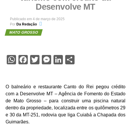
Desenvolve MT
Publicado em
4 de março de 2025
Por
Da Redação
MATO GROSSO
WhatsApp
Facebook
Twitter
Messenger
LinkedIn
Share
O balneário e restaurante Canto do Rei pegou crédito
com a Desenvolve MT – Agência de Fomento do Estado
de Mato Grosso – para construir uma piscina natural
dentro da propriedade, localizada entre os quilômetros 29
e 30 da MT-251, rodovia que liga Cuiabá a Chapada dos
Guimarães.