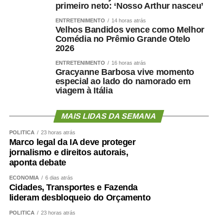
primeiro neto: ‘Nosso Arthur nasceu’
181 – Estado de Mato Grosso
ENTRETENIMENTO
14 horas atrás
Velhos Bandidos vence como Melhor
197 – Polícia Civil
Comédia no Prêmio Grande Otelo
2026
190 – Polícia Militar
ENTRETENIMENTO
16 horas atrás
Gracyanne Barbosa vive momento
Autor: Bruno Vicente
especial ao lado do namorado em
viagem à Itália
Fotografo:
MAIS LIDAS DA SEMANA
Departamento: Coordenadoria de Comunicação do TJMT
POLÍTICA
23 horas atrás
Marco legal da IA deve proteger
Email:
[email protected]
jornalismo e direitos autorais,
aponta debate
Fonte:
Tribunal de Justiça de MT – MT
ECONOMIA
6 dias atrás
Cidades, Transportes e Fazenda
lideram desbloqueio do Orçamento
POLÍTICA
23 horas atrás