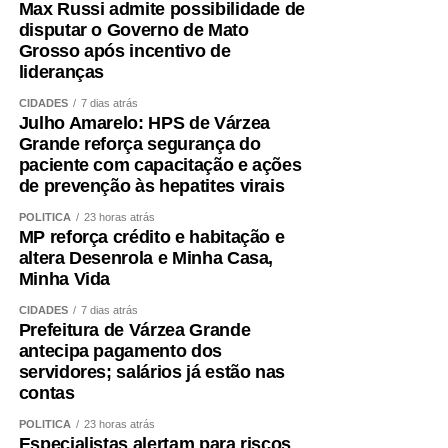
COMENTE ABAIXO:
Max Russi admite possibilidade de
disputar o Governo de Mato
Grosso após incentivo de
WhatsApp
Facebook
Twitter
Messenger
LinkedIn
Share
lideranças
CIDADES
7 dias atrás
Julho Amarelo: HPS de Várzea
Grande reforça segurança do
paciente com capacitação e ações
de prevenção às hepatites virais
POLÍTICA
23 horas atrás
MP reforça crédito e habitação e
altera Desenrola e Minha Casa,
Minha Vida
CIDADES
7 dias atrás
Prefeitura de Várzea Grande
antecipa pagamento dos
servidores; salários já estão nas
contas
POLÍTICA
23 horas atrás
Especialistas alertam para riscos