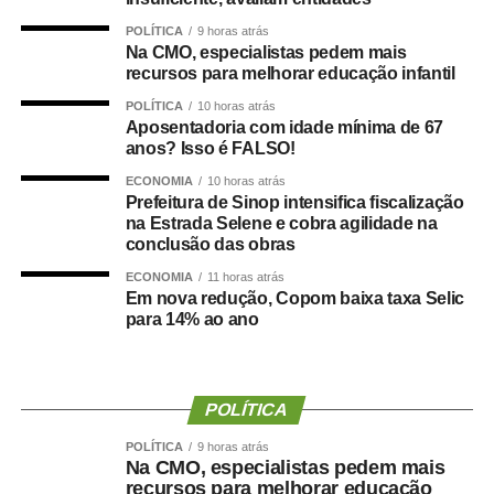
Além da assinatura do Termo de
POLÍTICA
9 horas atrás
Cooperação Técnica entre os órgãos e
Na CMO, especialistas pedem mais
instituições participantes, a passagem da
recursos para melhorar educação infantil
equipe do Cemulher-MT por Gaúcha do
POLÍTICA
10 horas atrás
Norte proporcionou ainda a capacitação de
Aposentadoria com idade mínima de 67
anos? Isso é FALSO!
32 pessoas que atuarão na Rede. A
implantação da Rede de Enfrentamento foi
ECONOMIA
10 horas atrás
efetivada após pedido da Patrulha Maria
Prefeitura de Sinop intensifica fiscalização
na Estrada Selene e cobra agilidade na
da Penha do município.
conclusão das obras
“Percebemos a dificuldade que temos ao
ECONOMIA
11 horas atrás
Em nova redução, Copom baixa taxa Selic
atender sozinhos os casos de violência
para 14% ao ano
doméstica. Precisamos da Rede para
oferecer uma proteção e suporte maior.
Com essa união, podemos agir em conformidade nesse
propósito, que é proteger a vida da mulher”, explicou a
POLÍTICA
soldado PM Gisele Bernardo Pinto Matos, comandante
POLÍTICA
9 horas atrás
da Patrulha Maria da Penha de Gaúcha do Norte.
Na CMO, especialistas pedem mais
recursos para melhorar educação