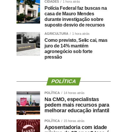
CIDADES
1 hora atrás
Polícia Federal faz buscas na
casa de Mauro Mendes
durante investigação sobre
suposto desvio de recursos
AGRICULTURA
1 hora atrás
Como previsto, Selic cai, mas
juro de 14% mantém
agronegócio sob forte
pressão
POLÍTICA
POLÍTICA
14 horas atrás
Na CMO, especialistas
pedem mais recursos para
melhorar educação infantil
POLÍTICA
15 horas atrás
Aposentadoria com idade