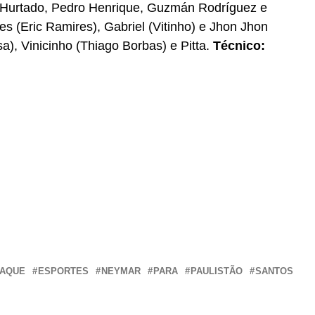
 Hurtado, Pedro Henrique, Guzmán Rodríguez e
 (Eric Ramires), Gabriel (Vitinho) e Jhon Jhon
), Vinicinho (Thiago Borbas) e Pitta.
Técnico:
r
In
re
TAQUE
ESPORTES
NEYMAR
PARA
PAULISTÃO
SANTOS