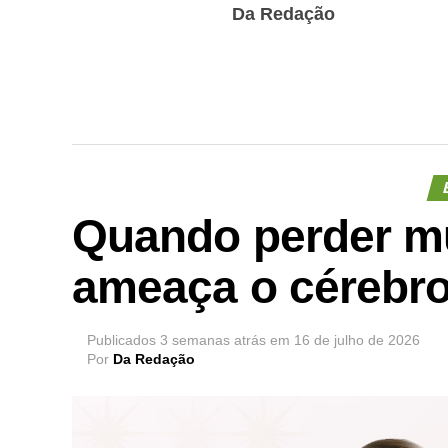
Da Redação
Quando perder m
ameaça o cérebr
Publicados
3 semanas atrás
em
16 de julho de 2026
Por
Da Redação