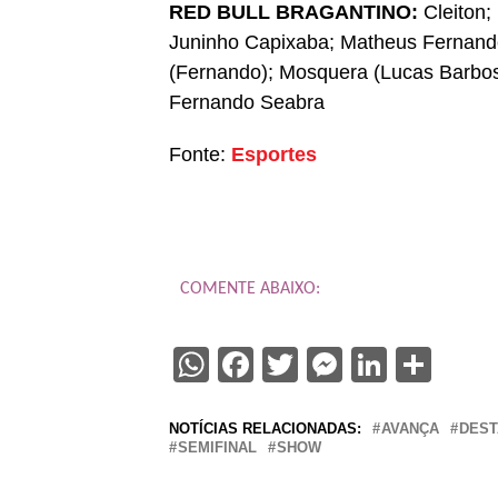
RED BULL BRAGANTINO:
Cleiton;
Juninho Capixaba; Matheus Fernandes
(Fernando); Mosquera (Lucas Barbosa
Fernando Seabra
Fonte:
Esportes
COMENTE ABAIXO:
WhatsApp
Facebook
Twitter
Messenge
Linked
Sha
NOTÍCIAS RELACIONADAS:
AVANÇA
DES
SEMIFINAL
SHOW