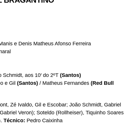
LL BRAGANTINO
Manis e Denis Matheus Afonso Ferreira
maral
o Schmidt, aos 10′ do 2ºT
(Santos)
o e Gil
(Santos)
/ Matheus Fernandes
(Red Bull
nt, Zé Ivaldo, Gil e Escobar; João Schmidt, Gabriel
abriel Veron); Soteldo (Rollheiser), Tiquinho Soares
).
Técnico:
Pedro Caixinha