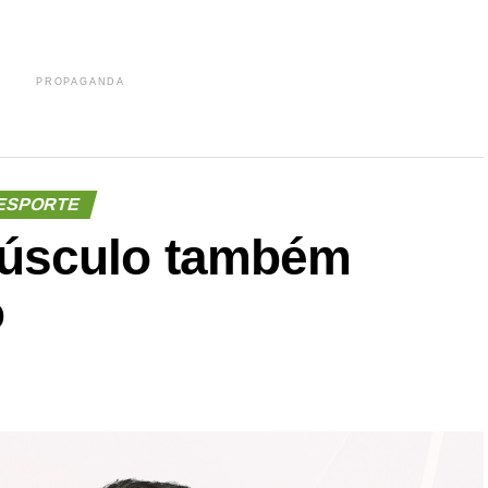
PROPAGANDA
ESPORTE
úsculo também
o