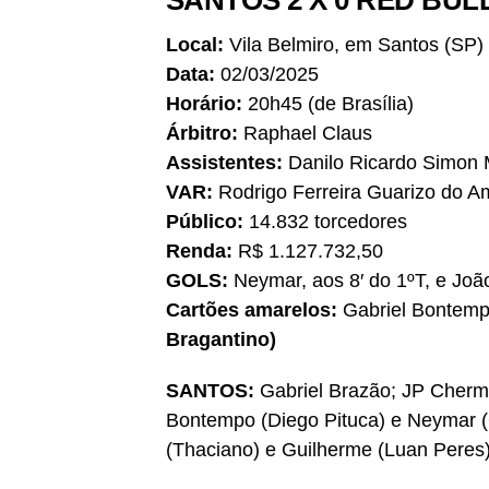
SANTOS 2 X 0 RED BU
Local:
Vila Belmiro, em Santos (SP)
Data:
02/03/2025
Horário:
20h45 (de Brasília)
Árbitro:
Raphael Claus
Assistentes:
Danilo Ricardo Simon 
VAR:
Rodrigo Ferreira Guarizo do A
Público:
14.832 torcedores
Renda:
R$ 1.127.732,50
GOLS:
Neymar, aos 8′ do 1ºT, e Joã
Cartões amarelos:
Gabriel Bontemp
Bragantino)
SANTOS:
Gabriel Brazão; JP Chermo
Bontempo (Diego Pituca) e Neymar (G
(Thaciano) e Guilherme (Luan Peres