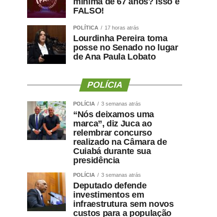
mínima de 67 anos? Isso é
FALSO!
POLÍTICA
17 horas atrás
Lourdinha Pereira toma
posse no Senado no lugar
de Ana Paula Lobato
POLÍCIA
POLÍCIA
3 semanas atrás
“Nós deixamos uma
marca”, diz Juca ao
relembrar concurso
realizado na Câmara de
Cuiabá durante sua
presidência
POLÍCIA
3 semanas atrás
Deputado defende
investimentos em
infraestrutura sem novos
custos para a população