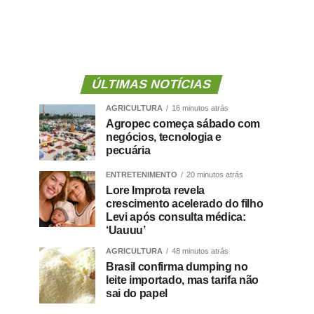
ÚLTIMAS NOTÍCIAS
AGRICULTURA
16 minutos atrás
Agropec começa sábado com
negócios, tecnologia e
pecuária
ENTRETENIMENTO
20 minutos atrás
Lore Improta revela
crescimento acelerado do filho
Levi após consulta médica:
‘Uauuu’
AGRICULTURA
48 minutos atrás
Brasil confirma dumping no
leite importado, mas tarifa não
sai do papel