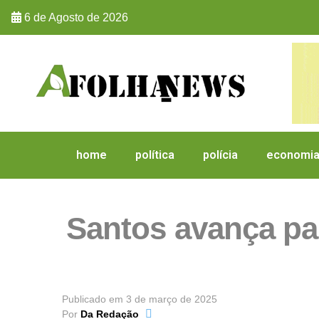
6 de Agosto de 2026
home
política
polícia
economi
Santos avança pa
Publicado em
3 de março de 2025
Por
Da Redação