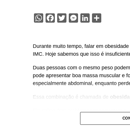
WhatsApp
Facebook
Twitter
Messenger
LinkedIn
Share
Durante muito tempo, falar em obesidade 
IMC. Hoje sabemos que isso é insuficient
Duas pessoas com o mesmo peso podem t
pode apresentar boa massa muscular e fo
especialmente abdominal, enquanto perde
Essa combinação é chamada de
obesida
Ela reúne dois problemas importantes: e
da força muscular. Além de aumentar o ri
CON
cardiovasculares, novas evidências mos