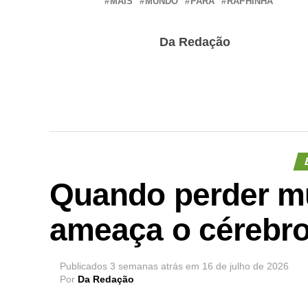
MAIS
MUNDO
PARA
RAPHINHA
Da Redação
Quando perder m
ameaça o cérebr
Publicados
3 semanas atrás
em
16 de julho de 2026
Por
Da Redação