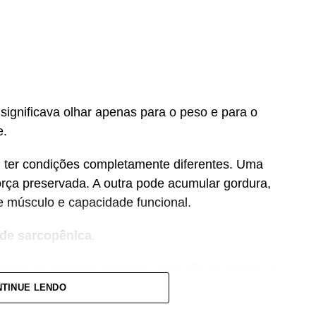
significava olhar apenas para o peso e para o
e.
er condições completamente diferentes. Uma
rça preservada. A outra pode acumular gordura,
 músculo e capacidade funcional.
de sarcopênica
.
xcesso de gordura corporal e redução da massa ou
sco de fragilidade, quedas, diabetes e doenças
TINUE LENDO
tram que essa condição também pode estar