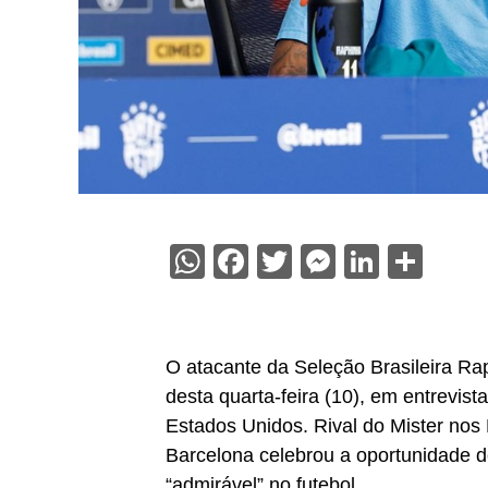
WhatsApp
Facebook
Twitter
Messenge
Linked
Sha
O atacante da Seleção Brasileira Rap
desta quarta-feira (10), em entrevis
Estados Unidos. Rival do Mister nos 
Barcelona celebrou a oportunidade d
“admirável” no futebol.