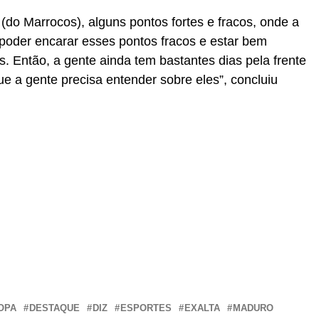
(do Marrocos), alguns pontos fortes e fracos, onde a
 poder encarar esses pontos fracos e estar bem
s. Então, a gente ainda tem bastantes dias pela frente
ue a gente precisa entender sobre eles”, concluiu
r
In
re
OPA
DESTAQUE
DIZ
ESPORTES
EXALTA
MADURO