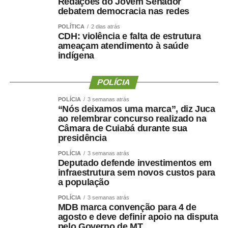
Redações do Jovem Senador
perdeu. Precisamos saber quanto músculo e quanta
debatem democracia nas redes
força ela conseguiu preservar.
POLÍTICA
2 dias atrás
CDH: violência e falta de estrutura
Emagrecer , nem sempre
ameaçam atendimento à saúde
indígena
significa melhorar a saúde ?
POLÍCIA
POLÍCIA
3 semanas atrás
“Nós deixamos uma marca”, diz Juca
Uma perda de peso mal conduzida pode incluir perda
ao relembrar concurso realizado na
Câmara de Cuiabá durante sua
significativa de massa muscular, principalmente em
presidência
pessoas mais velhas, sedentárias, submetidas a dietas
muito restritivas ou a tratamentos sem acompanhamento
POLÍCIA
3 semanas atrás
Deputado defende investimentos em
adequado.
infraestrutura sem novos custos para
a população
Mesmo com o avanço dos medicamentos para
POLÍCIA
3 semanas atrás
obesidade, o objetivo não deve ser apenas reduzir o
MDB marca convenção para 4 de
número na balança. O tratamento precisa preservar
agosto e deve definir apoio na disputa
músculo, reduzir gordura visceral, melhorar o
pelo Governo de MT