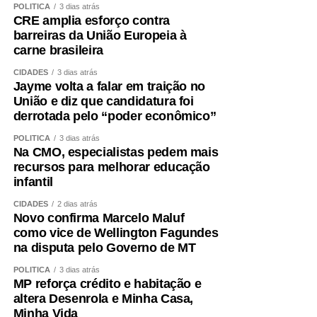
POLÍTICA
3 dias atrás
CRE amplia esforço contra
O treinamento de força deve ocupar posição central.
barreiras da União Europeia à
Caminhar é importante, mas pode não ser suficiente para
carne brasileira
preservar ou recuperar massa muscular. Exercícios
resistidos, progressivos e individualizados são
CIDADES
3 dias atrás
Jayme volta a falar em traição no
fundamentais.
União e diz que candidatura foi
derrotada pelo “poder econômico”
A alimentação também precisa garantir quantidade
adequada de proteínas e energia, distribuídas ao longo
POLÍTICA
3 dias atrás
Na CMO, especialistas pedem mais
do dia e ajustadas à idade, função renal, rotina e
recursos para melhorar educação
condição clínica.
infantil
Além disso, é essencial tratar fatores que aceleram a
CIDADES
2 dias atrás
Novo confirma Marcelo Maluf
perda muscular e o envelhecimento vascular, como
como vice de Wellington Fagundes
sedentarismo, diabetes, hipertensão, alterações do sono,
na disputa pelo Governo de MT
tabagismo e obesidade visceral.
POLÍTICA
3 dias atrás
MP reforça crédito e habitação e
Envelhecer bem ,exige
altera Desenrola e Minha Casa,
Minha Vida