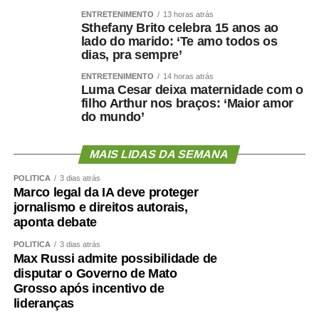
ENTRETENIMENTO
13 horas atrás
Sthefany Brito celebra 15 anos ao
Por isso, preservar músculo é muito mais do que uma
lado do marido: ‘Te amo todos os
questão estética. É uma estratégia de proteção
dias, pra sempre’
metabólica, cardiovascular, funcional e possivelmente
ENTRETENIMENTO
14 horas atrás
cognitiva.
Luma Cesar deixa maternidade com o
filho Arthur nos braços: ‘Maior amor
Como enfrentar
do mundo’
cientificamente esse problema
MAIS LIDAS DA SEMANA
?
POLÍTICA
3 dias atrás
Marco legal da IA deve proteger
jornalismo e direitos autorais,
aponta debate
O primeiro passo é avaliar mais do que o peso.
POLÍTICA
3 dias atrás
Max Russi admite possibilidade de
Circunferência abdominal, composição corporal, força de
disputar o Governo de Mato
preensão, velocidade da marcha, capacidade funcional e
Grosso após incentivo de
exames cardiometabólicos ajudam a identificar riscos que
lideranças
o IMC isolado não mostra.