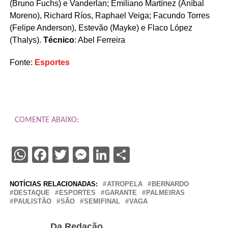
(Bruno Fuchs) e Vanderlan; Emiliano Martínez (Aníbal
Moreno), Richard Ríos, Raphael Veiga; Facundo Torres
(Felipe Anderson), Estevão (Mayke) e Flaco López
(Thalys).
Técnico
: Abel Ferreira
Fonte:
Esportes
COMENTE ABAIXO:
WhatsApp
Facebook
Twitter
Messenger
LinkedIn
Share
NOTÍCIAS RELACIONADAS:
ATROPELA
BERNARDO
DESTAQUE
ESPORTES
GARANTE
PALMEIRAS
PAULISTÃO
SÃO
SEMIFINAL
VAGA
Da Redação