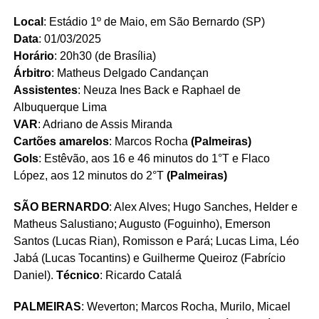
Local
: Estádio 1º de Maio, em São Bernardo (SP)
Data
: 01/03/2025
Horário
: 20h30 (de Brasília)
Árbitro
: Matheus Delgado Candançan
Assistentes
: Neuza Ines Back e Raphael de
Albuquerque Lima
VAR
: Adriano de Assis Miranda
Cartões amarelos
: Marcos Rocha
(Palmeiras)
Gols
: Estêvão, aos 16 e 46 minutos do 1°T e Flaco
López, aos 12 minutos do 2°T
(Palmeiras)
SÃO BERNARDO
: Alex Alves; Hugo Sanches, Helder e
Matheus Salustiano; Augusto (Foguinho), Emerson
Santos (Lucas Rian), Romisson e Pará; Lucas Lima, Léo
Jabá (Lucas Tocantins) e Guilherme Queiroz (Fabrício
Daniel).
Técnico
: Ricardo Catalá
PALMEIRAS
: Weverton; Marcos Rocha, Murilo, Micael