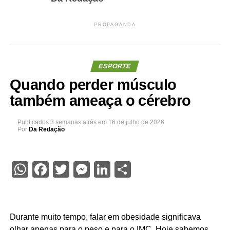
PROPAGANDA
ESPORTE
Quando perder músculo
também ameaça o cérebro
Publicados
3 semanas atrás
em
16 de julho de 2026
Por
Da Redação
WhatsApp
Facebook
Twitter
Messenger
LinkedIn
Share
Durante muito tempo, falar em obesidade significava
olhar apenas para o peso e para o IMC. Hoje sabemos