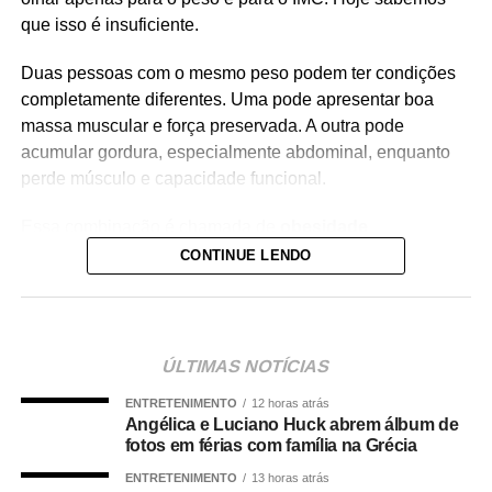
que isso é insuficiente.
Duas pessoas com o mesmo peso podem ter condições
completamente diferentes. Uma pode apresentar boa
massa muscular e força preservada. A outra pode
acumular gordura, especialmente abdominal, enquanto
perde músculo e capacidade funcional.
Essa combinação é chamada de
obesidade
sarcopênica
.
CONTINUE LENDO
Ela reúne dois problemas importantes: excesso de
gordura corporal e redução da massa ou da força
muscular. Além de aumentar o risco de fragilidade,
ÚLTIMAS NOTÍCIAS
quedas, diabetes e doenças cardiovasculares, novas
ENTRETENIMENTO
12 horas atrás
evidências mostram que essa condição também pode
Angélica e Luciano Huck abrem álbum de
estar associada a maior risco de demência.
fotos em férias com família na Grécia
ENTRETENIMENTO
13 horas atrás
O que a ciência mostra :