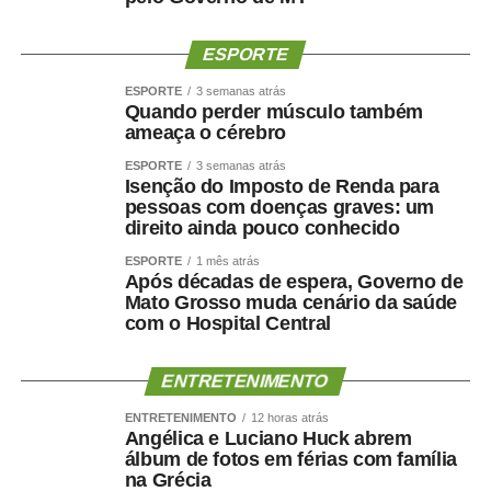
metabolismo e manter a autonomia.
ESPORTE
O paciente não deve apenas ficar mais leve. Deve
ESPORTE
3 semanas atrás
ficar
mais saudável, mais forte e funcionalmente mais
Quando perder músculo também
capaz
.
ameaça o cérebro
ESPORTE
3 semanas atrás
Por que o músculo influencia
Isenção do Imposto de Renda para
pessoas com doenças graves: um
a saúde cerebral?
direito ainda pouco conhecido
ESPORTE
1 mês atrás
A relação entre músculo e cérebro é complexa, mas
Após décadas de espera, Governo de
Mato Grosso muda cenário da saúde
alguns mecanismos ajudam a explicá-la.
com o Hospital Central
A perda muscular pode piorar a resistência à insulina,
reduzir o gasto energético, aumentar o sedentarismo e
ENTRETENIMENTO
favorecer inflamação crônica. Ao mesmo tempo, fatores
ENTRETENIMENTO
12 horas atrás
como hipertensão, diabetes, apneia do sono e colesterol
Angélica e Luciano Huck abrem
álbum de fotos em férias com família
elevado afetam os vasos sanguíneos que irrigam tanto o
na Grécia
coração quanto o cérebro.