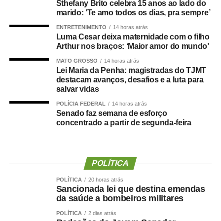
Sthefany Brito celebra 15 anos ao lado do
marido: ‘Te amo todos os dias, pra sempre’
ENTRETENIMENTO
14 horas atrás
Luma Cesar deixa maternidade com o filho
Arthur nos braços: ‘Maior amor do mundo’
Um grande estudo publicado na revista
Clinical
Nutrition
avaliou dados de centenas de milhares de
MATO GROSSO
14 horas atrás
pessoas e analisou a relação entre composição corporal,
Lei Maria da Penha: magistradas do TJMT
destacam avanços, desafios e a luta para
força muscular e desenvolvimento de demência.
salvar vidas
Os resultados mostraram que tanto a sarcopenia isolada
POLÍCIA FEDERAL
14 horas atrás
Senado faz semana de esforço
quanto a obesidade sarcopênica estavam associadas a
concentrado a partir de segunda-feira
um risco maior de declínio cognitivo. Um dos achados
mais relevantes foi a importância da
força de preensão
manual
, medida por dinamometria.
POLÍTICA
Quanto menor a força e quanto maior sua redução ao
POLÍTICA
20 horas atrás
longo dos anos ,maior foi o risco observado.
Sancionada lei que destina emendas
da saúde a bombeiros militares
Isso reforça uma mudança importante na forma de avaliar
POLÍTICA
2 dias atrás
a saúde:
Não basta saber quanto peso uma pessoa