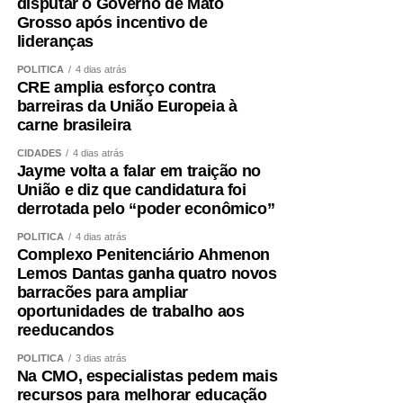
disputar o Governo de Mato
preensão, velocidade da marcha, capacidade funcional e
Grosso após incentivo de
exames cardiometabólicos ajudam a identificar riscos que
lideranças
o IMC isolado não mostra.
POLÍTICA
4 dias atrás
CRE amplia esforço contra
O treinamento de força deve ocupar posição central.
barreiras da União Europeia à
Caminhar é importante, mas pode não ser suficiente para
carne brasileira
preservar ou recuperar massa muscular. Exercícios
resistidos, progressivos e individualizados são
CIDADES
4 dias atrás
Jayme volta a falar em traição no
fundamentais.
União e diz que candidatura foi
derrotada pelo “poder econômico”
A alimentação também precisa garantir quantidade
adequada de proteínas e energia, distribuídas ao longo
POLÍTICA
4 dias atrás
Complexo Penitenciário Ahmenon
do dia e ajustadas à idade, função renal, rotina e
Lemos Dantas ganha quatro novos
condição clínica.
barracões para ampliar
oportunidades de trabalho aos
Além disso, é essencial tratar fatores que aceleram a
reeducandos
perda muscular e o envelhecimento vascular, como
POLÍTICA
3 dias atrás
sedentarismo, diabetes, hipertensão, alterações do sono,
Na CMO, especialistas pedem mais
tabagismo e obesidade visceral.
recursos para melhorar educação