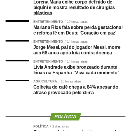
Lorena Maria exibe corpo definido de
estar associada a maior risco de demência.
biquíni e mostra resultado de cirurgias
plásticas
O que a ciência mostra :
ENTRETENIMENTO
10 horas atrás
Mariana Rios fala sobre perda gestacional
e reforça fé em Deus: ‘Coração em paz’
ENTRETENIMENTO
14 horas atrás
Jorge Messi, pai do jogador Messi, morre
Um grande estudo publicado na revista
Clinical
aos 68 anos após luta contra doença
Nutrition
avaliou dados de centenas de milhares de
pessoas e analisou a relação entre composição corporal,
ENTRETENIMENTO
14 horas atrás
Lívia Andrade exibe bronzeado durante
força muscular e desenvolvimento de demência.
férias na Espanha: ‘Viva cada momento’
Os resultados mostraram que tanto a sarcopenia isolada
AGRICULTURA
18 horas atrás
Colheita do café chega a 84% apesar do
quanto a obesidade sarcopênica estavam associadas a
atraso provocado pelo clima
um risco maior de declínio cognitivo. Um dos achados
mais relevantes foi a importância da
força de preensão
manual
, medida por dinamometria.
POLÍTICA
Quanto menor a força e quanto maior sua redução ao
POLÍTICA
2 dias atrás
longo dos anos ,maior foi o risco observado.