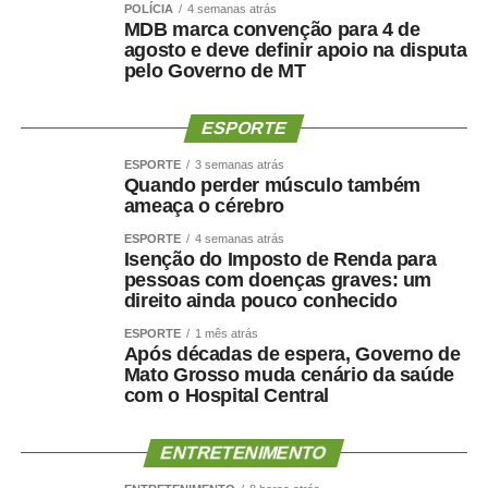
POLÍCIA
4 semanas atrás
obesidade, o objetivo não deve ser apenas reduzir o
MDB marca convenção para 4 de
número na balança. O tratamento precisa preservar
agosto e deve definir apoio na disputa
músculo, reduzir gordura visceral, melhorar o
pelo Governo de MT
metabolismo e manter a autonomia.
ESPORTE
O paciente não deve apenas ficar mais leve. Deve
ESPORTE
3 semanas atrás
ficar
mais saudável, mais forte e funcionalmente mais
Quando perder músculo também
capaz
.
ameaça o cérebro
ESPORTE
4 semanas atrás
Por que o músculo influencia
Isenção do Imposto de Renda para
pessoas com doenças graves: um
a saúde cerebral?
direito ainda pouco conhecido
ESPORTE
1 mês atrás
A relação entre músculo e cérebro é complexa, mas
Após décadas de espera, Governo de
Mato Grosso muda cenário da saúde
alguns mecanismos ajudam a explicá-la.
com o Hospital Central
A perda muscular pode piorar a resistência à insulina,
reduzir o gasto energético, aumentar o sedentarismo e
ENTRETENIMENTO
favorecer inflamação crônica. Ao mesmo tempo, fatores