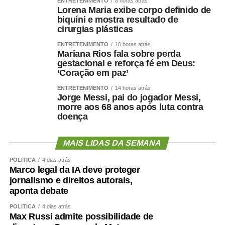
ENTRETENIMENTO
8 horas atrás
como hipertensão, diabetes, apneia do sono e colesterol
Lorena Maria exibe corpo definido de
biquíni e mostra resultado de
elevado afetam os vasos sanguíneos que irrigam tanto o
cirurgias plásticas
coração quanto o cérebro.
ENTRETENIMENTO
10 horas atrás
Mariana Rios fala sobre perda
Por isso, preservar músculo é muito mais do que uma
gestacional e reforça fé em Deus:
questão estética. É uma estratégia de proteção
‘Coração em paz’
metabólica, cardiovascular, funcional e possivelmente
ENTRETENIMENTO
14 horas atrás
cognitiva.
Jorge Messi, pai do jogador Messi,
morre aos 68 anos após luta contra
Como enfrentar
doença
cientificamente esse problema
MAIS LIDAS DA SEMANA
?
POLÍTICA
4 dias atrás
Marco legal da IA deve proteger
jornalismo e direitos autorais,
aponta debate
O primeiro passo é avaliar mais do que o peso.
POLÍTICA
4 dias atrás
Max Russi admite possibilidade de
Circunferência abdominal, composição corporal, força de