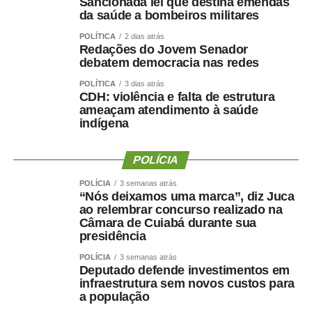
Sancionada lei que destina emendas
da saúde a bombeiros militares
Isso reforça uma mudança importante na forma de avaliar
POLÍTICA
2 dias atrás
a saúde:
Não basta saber quanto peso uma pessoa
Redações do Jovem Senador
perdeu. Precisamos saber quanto músculo e quanta
debatem democracia nas redes
força ela conseguiu preservar.
POLÍTICA
3 dias atrás
CDH: violência e falta de estrutura
Emagrecer , nem sempre
ameaçam atendimento à saúde
indígena
significa melhorar a saúde ?
POLÍCIA
POLÍCIA
3 semanas atrás
“Nós deixamos uma marca”, diz Juca
Uma perda de peso mal conduzida pode incluir perda
ao relembrar concurso realizado na
Câmara de Cuiabá durante sua
significativa de massa muscular, principalmente em
presidência
pessoas mais velhas, sedentárias, submetidas a dietas
muito restritivas ou a tratamentos sem acompanhamento
POLÍCIA
3 semanas atrás
Deputado defende investimentos em
adequado.
infraestrutura sem novos custos para
a população
Mesmo com o avanço dos medicamentos para