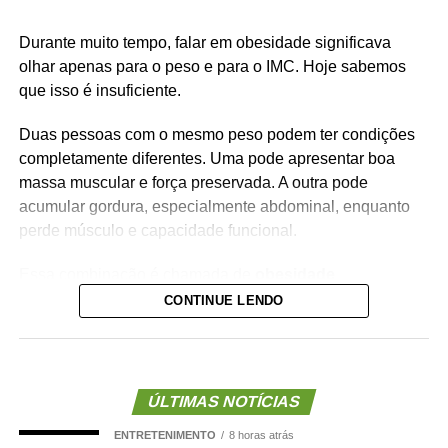
Durante muito tempo, falar em obesidade significava
olhar apenas para o peso e para o IMC. Hoje sabemos
que isso é insuficiente.
Duas pessoas com o mesmo peso podem ter condições
completamente diferentes. Uma pode apresentar boa
massa muscular e força preservada. A outra pode
acumular gordura, especialmente abdominal, enquanto
perde músculo e capacidade funcional.
Essa combinação é chamada de
obesidade
sarcopênica
.
CONTINUE LENDO
Ela reúne dois problemas importantes: excesso de
gordura corporal e redução da massa ou da força
muscular. Além de aumentar o risco de fragilidade,
ÚLTIMAS NOTÍCIAS
quedas, diabetes e doenças cardiovasculares, novas
ENTRETENIMENTO
8 horas atrás
evidências mostram que essa condição também pode