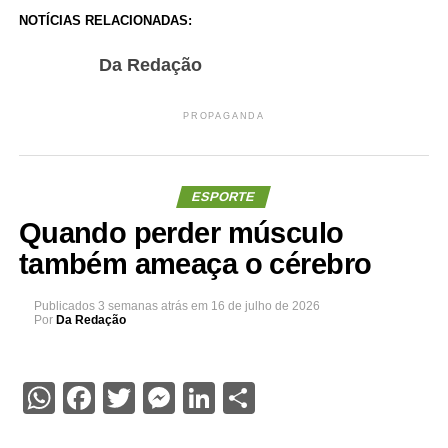
NOTÍCIAS RELACIONADAS:
Da Redação
PROPAGANDA
ESPORTE
Quando perder músculo
também ameaça o cérebro
Publicados
3 semanas atrás
em
16 de julho de 2026
Por
Da Redação
WhatsApp
Facebook
Twitter
Messenger
LinkedIn
Share