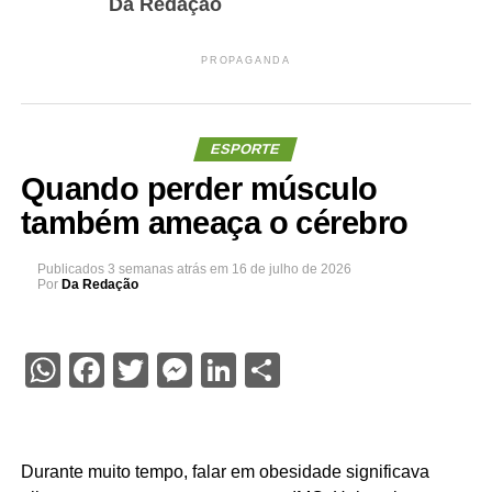
Da Redação
PROPAGANDA
ESPORTE
Quando perder músculo
também ameaça o cérebro
Publicados
3 semanas atrás
em
16 de julho de 2026
Por
Da Redação
WhatsApp
Facebook
Twitter
Messenger
LinkedIn
Share
Durante muito tempo, falar em obesidade significava