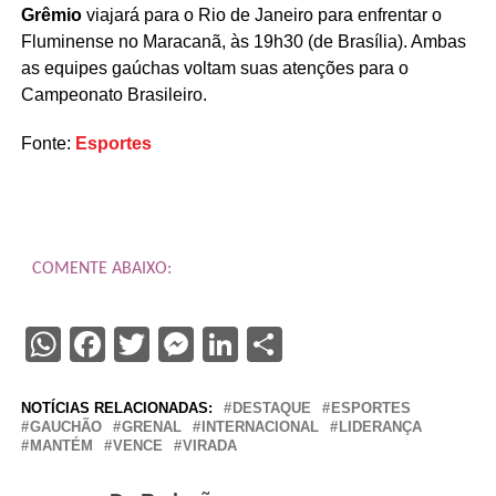
Grêmio
viajará para o Rio de Janeiro para enfrentar o
Fluminense no Maracanã, às 19h30 (de Brasília). Ambas
as equipes gaúchas voltam suas atenções para o
Campeonato Brasileiro.
Fonte:
Esportes
COMENTE ABAIXO:
WhatsApp
Facebook
Twitter
Messenger
LinkedIn
Share
NOTÍCIAS RELACIONADAS:
DESTAQUE
ESPORTES
GAUCHÃO
GRENAL
INTERNACIONAL
LIDERANÇA
MANTÉM
VENCE
VIRADA