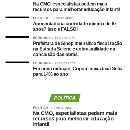
O que a ciência mostra :
Na CMO, especialistas pedem mais
recursos para melhorar educação infantil
POLÍTICA
13 horas atrás
Aposentadoria com idade mínima de 67
anos? Isso é FALSO!
Um grande estudo publicado na revista
Clinical
Nutrition
avaliou dados de centenas de milhares de
ECONOMIA
13 horas atrás
pessoas e analisou a relação entre composição corporal,
Prefeitura de Sinop intensifica fiscalização
na Estrada Selene e cobra agilidade na
força muscular e desenvolvimento de demência.
conclusão das obras
Os resultados mostraram que tanto a sarcopenia isolada
ECONOMIA
13 horas atrás
Em nova redução, Copom baixa taxa Selic
quanto a obesidade sarcopênica estavam associadas a
para 14% ao ano
um risco maior de declínio cognitivo. Um dos achados
mais relevantes foi a importância da
força de preensão
manual
, medida por dinamometria.
POLÍTICA
Quanto menor a força e quanto maior sua redução ao
POLÍTICA
12 horas atrás
longo dos anos ,maior foi o risco observado.
Na CMO, especialistas pedem mais
recursos para melhorar educação
Isso reforça uma mudança importante na forma de avaliar
infantil