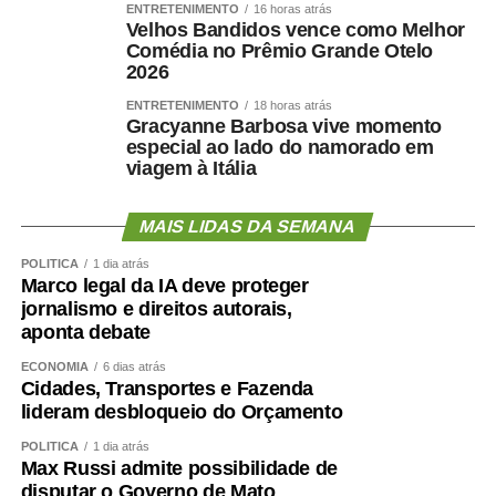
coração quanto o cérebro.
ENTRETENIMENTO
16 horas atrás
Velhos Bandidos vence como Melhor
Comédia no Prêmio Grande Otelo
Por isso, preservar músculo é muito mais do que uma
2026
questão estética. É uma estratégia de proteção
metabólica, cardiovascular, funcional e possivelmente
ENTRETENIMENTO
18 horas atrás
Gracyanne Barbosa vive momento
cognitiva.
especial ao lado do namorado em
viagem à Itália
Como enfrentar
cientificamente esse problema
MAIS LIDAS DA SEMANA
POLÍTICA
1 dia atrás
?
Marco legal da IA deve proteger
jornalismo e direitos autorais,
aponta debate
ECONOMIA
6 dias atrás
O primeiro passo é avaliar mais do que o peso.
Cidades, Transportes e Fazenda
Circunferência abdominal, composição corporal, força de
lideram desbloqueio do Orçamento
preensão, velocidade da marcha, capacidade funcional e
POLÍTICA
1 dia atrás
exames cardiometabólicos ajudam a identificar riscos que
Max Russi admite possibilidade de
o IMC isolado não mostra.
disputar o Governo de Mato