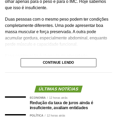
olhar apenas para o peso e para o IMC. Hoje sabemos
que isso é insuficiente.
Duas pessoas com o mesmo peso podem ter condições
completamente diferentes. Uma pode apresentar boa
massa muscular e força preservada. A outra pode
acumular gordura, especialmente abdominal, enquanto
perde músculo e capacidade funcional.
Essa combinação é chamada de
obesidade
sarcopênica
.
CONTINUE LENDO
Ela reúne dois problemas importantes: excesso de
gordura corporal e redução da massa ou da força
muscular. Além de aumentar o risco de fragilidade,
ÚLTIMAS NOTÍCIAS
quedas, diabetes e doenças cardiovasculares, novas
ECONOMIA
12 horas atrás
evidências mostram que essa condição também pode
Redução da taxa de juros ainda é
estar associada a maior risco de demência.
insuficiente, avaliam entidades
POLÍTICA
12 horas atrás