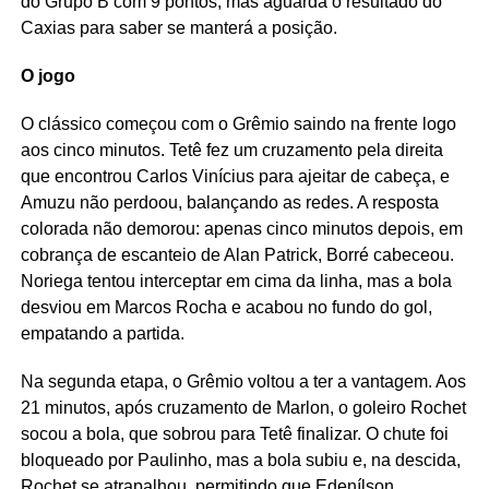
do Grupo B com 9 pontos, mas aguarda o resultado do
Caxias para saber se manterá a posição.
O jogo
O clássico começou com o Grêmio saindo na frente logo
aos cinco minutos. Tetê fez um cruzamento pela direita
que encontrou Carlos Vinícius para ajeitar de cabeça, e
Amuzu não perdoou, balançando as redes. A resposta
colorada não demorou: apenas cinco minutos depois, em
cobrança de escanteio de Alan Patrick, Borré cabeceou.
Noriega tentou interceptar em cima da linha, mas a bola
desviou em Marcos Rocha e acabou no fundo do gol,
empatando a partida.
Na segunda etapa, o Grêmio voltou a ter a vantagem. Aos
21 minutos, após cruzamento de Marlon, o goleiro Rochet
socou a bola, que sobrou para Tetê finalizar. O chute foi
bloqueado por Paulinho, mas a bola subiu e, na descida,
Rochet se atrapalhou, permitindo que Edenílson