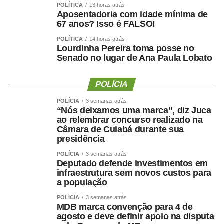
a saúde:
Não basta saber quanto peso uma pessoa
POLÍTICA
13 horas atrás
perdeu. Precisamos saber quanto músculo e quanta
Aposentadoria com idade mínima de
67 anos? Isso é FALSO!
força ela conseguiu preservar.
POLÍTICA
14 horas atrás
Emagrecer , nem sempre
Lourdinha Pereira toma posse no
Senado no lugar de Ana Paula Lobato
significa melhorar a saúde ?
POLÍCIA
POLÍCIA
3 semanas atrás
“Nós deixamos uma marca”, diz Juca
Uma perda de peso mal conduzida pode incluir perda
ao relembrar concurso realizado na
Câmara de Cuiabá durante sua
significativa de massa muscular, principalmente em
presidência
pessoas mais velhas, sedentárias, submetidas a dietas
muito restritivas ou a tratamentos sem acompanhamento
POLÍCIA
3 semanas atrás
Deputado defende investimentos em
adequado.
infraestrutura sem novos custos para
a população
Mesmo com o avanço dos medicamentos para
POLÍCIA
3 semanas atrás
obesidade, o objetivo não deve ser apenas reduzir o
MDB marca convenção para 4 de
número na balança. O tratamento precisa preservar
agosto e deve definir apoio na disputa