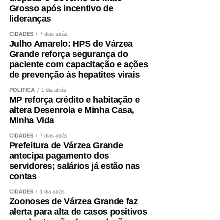
Grosso após incentivo de
lideranças
O treinamento de força deve ocupar posição central.
Caminhar é importante, mas pode não ser suficiente para
CIDADES
7 dias atrás
preservar ou recuperar massa muscular. Exercícios
Julho Amarelo: HPS de Várzea
Grande reforça segurança do
resistidos, progressivos e individualizados são
paciente com capacitação e ações
fundamentais.
de prevenção às hepatites virais
A alimentação também precisa garantir quantidade
POLÍTICA
1 dia atrás
adequada de proteínas e energia, distribuídas ao longo
MP reforça crédito e habitação e
altera Desenrola e Minha Casa,
do dia e ajustadas à idade, função renal, rotina e
Minha Vida
condição clínica.
CIDADES
7 dias atrás
Além disso, é essencial tratar fatores que aceleram a
Prefeitura de Várzea Grande
antecipa pagamento dos
perda muscular e o envelhecimento vascular, como
servidores; salários já estão nas
sedentarismo, diabetes, hipertensão, alterações do sono,
contas
tabagismo e obesidade visceral.
CIDADES
1 dia atrás
Zoonoses de Várzea Grande faz
Envelhecer bem ,exige
alerta para alta de casos positivos