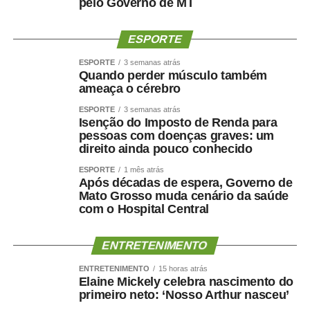
músculo, reduzir gordura visceral, melhorar o
pelo Governo de MT
metabolismo e manter a autonomia.
ESPORTE
O paciente não deve apenas ficar mais leve. Deve
ESPORTE
3 semanas atrás
ficar
mais saudável, mais forte e funcionalmente mais
Quando perder músculo também
capaz
.
ameaça o cérebro
ESPORTE
3 semanas atrás
Por que o músculo influencia
Isenção do Imposto de Renda para
pessoas com doenças graves: um
a saúde cerebral?
direito ainda pouco conhecido
ESPORTE
1 mês atrás
A relação entre músculo e cérebro é complexa, mas
Após décadas de espera, Governo de
Mato Grosso muda cenário da saúde
alguns mecanismos ajudam a explicá-la.
com o Hospital Central
A perda muscular pode piorar a resistência à insulina,
reduzir o gasto energético, aumentar o sedentarismo e
ENTRETENIMENTO
favorecer inflamação crônica. Ao mesmo tempo, fatores
ENTRETENIMENTO
15 horas atrás
como hipertensão, diabetes, apneia do sono e colesterol
Elaine Mickely celebra nascimento do
primeiro neto: ‘Nosso Arthur nasceu’
elevado afetam os vasos sanguíneos que irrigam tanto o