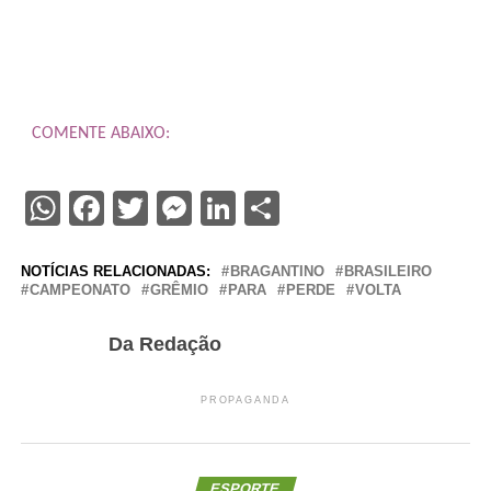
COMENTE ABAIXO:
WhatsApp
Facebook
Twitter
Messenger
LinkedIn
Share
NOTÍCIAS RELACIONADAS:
BRAGANTINO
BRASILEIRO
CAMPEONATO
GRÊMIO
PARA
PERDE
VOLTA
Da Redação
PROPAGANDA
ESPORTE