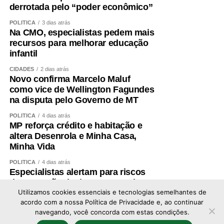
derrotada pelo “poder econômico”
A alimentação também precisa garantir quantidade
POLÍTICA
3 dias atrás
adequada de proteínas e energia, distribuídas ao longo
Na CMO, especialistas pedem mais
recursos para melhorar educação
do dia e ajustadas à idade, função renal, rotina e
infantil
condição clínica.
CIDADES
2 dias atrás
Além disso, é essencial tratar fatores que aceleram a
Novo confirma Marcelo Maluf
como vice de Wellington Fagundes
perda muscular e o envelhecimento vascular, como
na disputa pelo Governo de MT
sedentarismo, diabetes, hipertensão, alterações do sono,
tabagismo e obesidade visceral.
POLÍTICA
4 dias atrás
MP reforça crédito e habitação e
altera Desenrola e Minha Casa,
Envelhecer bem ,exige
Minha Vida
preservar força
POLÍTICA
4 dias atrás
Especialistas alertam para riscos
de expansão de data centers de IA
A obesidade sarcopênica mostra por que o cuidado não
no Brasil
Utilizamos cookies essenciais e tecnologias semelhantes de
pode ser fragmentado. Peso, metabolismo, coração,
acordo com a nossa Política de Privacidade e, ao continuar
músculo e cérebro fazem parte do mesmo sistema.
navegando, você concorda com estas condições.