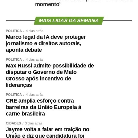
momento’
Como enfrentar
cientificamente esse problema
MAIS LIDAS DA SEMANA
POLÍTICA
4 dias atrás
?
Marco legal da IA deve proteger
jornalismo e direitos autorais,
aponta debate
POLÍTICA
4 dias atrás
O primeiro passo é avaliar mais do que o peso.
Max Russi admite possibilidade de
Circunferência abdominal, composição corporal, força de
disputar o Governo de Mato
Grosso após incentivo de
preensão, velocidade da marcha, capacidade funcional e
lideranças
exames cardiometabólicos ajudam a identificar riscos que
o IMC isolado não mostra.
POLÍTICA
4 dias atrás
CRE amplia esforço contra
barreiras da União Europeia à
O treinamento de força deve ocupar posição central.
carne brasileira
Caminhar é importante, mas pode não ser suficiente para
preservar ou recuperar massa muscular. Exercícios
CIDADES
3 dias atrás
Jayme volta a falar em traição no
resistidos, progressivos e individualizados são
União e diz que candidatura foi
fundamentais.