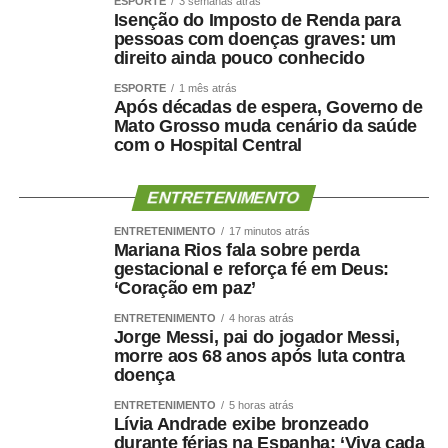
ESPORTE
3 semanas atrás
Isenção do Imposto de Renda para
Por que o músculo influencia
pessoas com doenças graves: um
direito ainda pouco conhecido
a saúde cerebral?
ESPORTE
1 mês atrás
Após décadas de espera, Governo de
A relação entre músculo e cérebro é complexa, mas
Mato Grosso muda cenário da saúde
com o Hospital Central
alguns mecanismos ajudam a explicá-la.
A perda muscular pode piorar a resistência à insulina,
ENTRETENIMENTO
reduzir o gasto energético, aumentar o sedentarismo e
ENTRETENIMENTO
17 minutos atrás
favorecer inflamação crônica. Ao mesmo tempo, fatores
Mariana Rios fala sobre perda
como hipertensão, diabetes, apneia do sono e colesterol
gestacional e reforça fé em Deus:
‘Coração em paz’
elevado afetam os vasos sanguíneos que irrigam tanto o
coração quanto o cérebro.
ENTRETENIMENTO
4 horas atrás
Jorge Messi, pai do jogador Messi,
morre aos 68 anos após luta contra
Por isso, preservar músculo é muito mais do que uma
doença
questão estética. É uma estratégia de proteção
metabólica, cardiovascular, funcional e possivelmente
ENTRETENIMENTO
5 horas atrás
Lívia Andrade exibe bronzeado
cognitiva.
durante férias na Espanha: ‘Viva cada