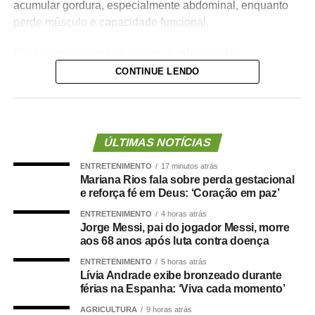
acumular gordura, especialmente abdominal, enquanto
perde músculo e capacidade funcional.
Essa combinação é chamada de
obesidade
sarcopênica
.
CONTINUE LENDO
Ela reúne dois problemas importantes: excesso de
gordura corporal e redução da massa ou da força
muscular. Além de aumentar o risco de fragilidade,
ÚLTIMAS NOTÍCIAS
quedas, diabetes e doenças cardiovasculares, novas
ENTRETENIMENTO
17 minutos atrás
evidências mostram que essa condição também pode
Mariana Rios fala sobre perda gestacional
estar associada a maior risco de demência.
e reforça fé em Deus: ‘Coração em paz’
ENTRETENIMENTO
4 horas atrás
O que a ciência mostra :
Jorge Messi, pai do jogador Messi, morre
aos 68 anos após luta contra doença
ENTRETENIMENTO
5 horas atrás
Lívia Andrade exibe bronzeado durante
férias na Espanha: ‘Viva cada momento’
Um grande estudo publicado na revista
Clinical
Nutrition
avaliou dados de centenas de milhares de
AGRICULTURA
9 horas atrás