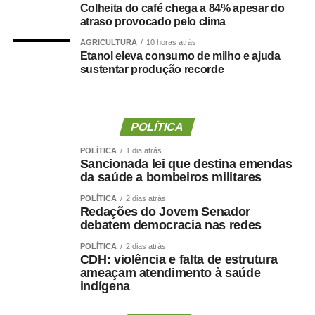
pessoas e analisou a relação entre composição corporal,
Colheita do café chega a 84% apesar do
atraso provocado pelo clima
força muscular e desenvolvimento de demência.
AGRICULTURA
10 horas atrás
Os resultados mostraram que tanto a sarcopenia isolada
Etanol eleva consumo de milho e ajuda
sustentar produção recorde
quanto a obesidade sarcopênica estavam associadas a
um risco maior de declínio cognitivo. Um dos achados
mais relevantes foi a importância da
força de preensão
manual
, medida por dinamometria.
POLÍTICA
POLÍTICA
1 dia atrás
Quanto menor a força e quanto maior sua redução ao
Sancionada lei que destina emendas
longo dos anos ,maior foi o risco observado.
da saúde a bombeiros militares
POLÍTICA
2 dias atrás
Isso reforça uma mudança importante na forma de avaliar
Redações do Jovem Senador
a saúde:
Não basta saber quanto peso uma pessoa
debatem democracia nas redes
perdeu. Precisamos saber quanto músculo e quanta
POLÍTICA
2 dias atrás
força ela conseguiu preservar.
CDH: violência e falta de estrutura
ameaçam atendimento à saúde
Emagrecer , nem sempre
indígena