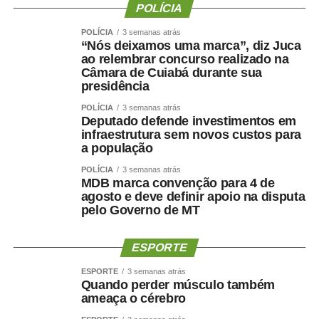
significa melhorar a saúde ?
POLÍCIA
POLÍCIA
3 semanas atrás
“Nós deixamos uma marca”, diz Juca
ao relembrar concurso realizado na
Uma perda de peso mal conduzida pode incluir perda
Câmara de Cuiabá durante sua
presidência
significativa de massa muscular, principalmente em
pessoas mais velhas, sedentárias, submetidas a dietas
POLÍCIA
3 semanas atrás
Deputado defende investimentos em
muito restritivas ou a tratamentos sem acompanhamento
infraestrutura sem novos custos para
adequado.
a população
Mesmo com o avanço dos medicamentos para
POLÍCIA
3 semanas atrás
MDB marca convenção para 4 de
obesidade, o objetivo não deve ser apenas reduzir o
agosto e deve definir apoio na disputa
número na balança. O tratamento precisa preservar
pelo Governo de MT
músculo, reduzir gordura visceral, melhorar o
metabolismo e manter a autonomia.
ESPORTE
O paciente não deve apenas ficar mais leve. Deve
ESPORTE
3 semanas atrás
Quando perder músculo também
ficar
mais saudável, mais forte e funcionalmente mais
ameaça o cérebro
capaz
.