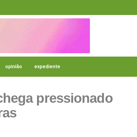
opinião
expediente
chega pressionado
ras