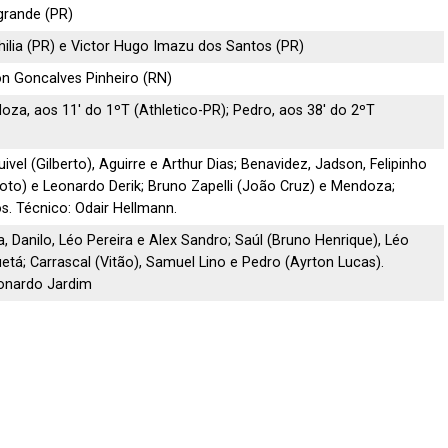
grande (PR)
ilia (PR) e Victor Hugo Imazu dos Santos (PR)
n Goncalves Pinheiro (RN)
oza, aos 11′ do 1ºT (Athletico-PR); Pedro, aos 38′ do 2ºT
ivel (Gilberto), Aguirre e Arthur Dias; Benavidez, Jadson, Felipinho
oto) e Leonardo Derik; Bruno Zapelli (João Cruz) e Mendoza;
os. Técnico: Odair Hellmann.
a, Danilo, Léo Pereira e Alex Sandro; Saúl (Bruno Henrique), Léo
uetá; Carrascal (Vitão), Samuel Lino e Pedro (Ayrton Lucas).
eonardo Jardim