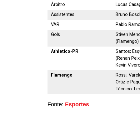
Árbitro
Lucas Casa
Assistentes
Bruno Bosch
VAR
Pablo Ramo
Gols
Stiven Mend
(Flamengo)
Athletico-PR
Santos; Esqu
(Renan Peix
Kevin Viver
Flamengo
Rossi, Varel
Ortiz e Paq
Técnico: L
Fonte:
Esportes