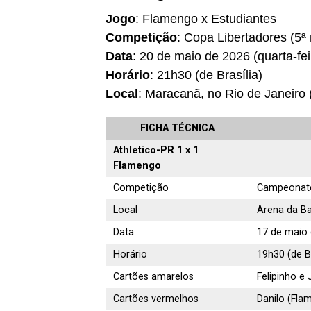
Jogo
: Flamengo x Estudiantes
Competição
: Copa Libertadores (5ª
Data
: 20 de maio de 2026 (quarta-fei
Horário
: 21h30 (de Brasília)
Local
: Maracanã, no Rio de Janeiro 
FICHA TÉCNICA
Athletico-PR 1 x 1
Flamengo
Competição
Campeonato 
Local
Arena da Ba
Data
17 de maio
Horário
19h30 (de Br
Cartões amarelos
Felipinho e
Cartões vermelhos
Danilo (Fla