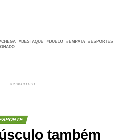
r
In
re
CHEGA
DESTAQUE
DUELO
EMPATA
ESPORTES
IONADO
PROPAGANDA
ESPORTE
úsculo também