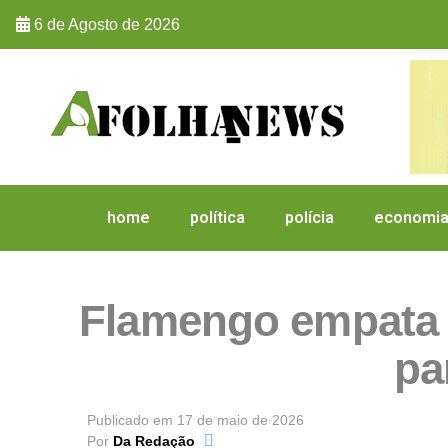
6 de Agosto de 2026
home
política
polícia
economi
Flamengo empata 
pa
Publicado em
17 de maio de 2026
Por
Da Redação