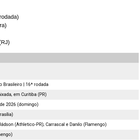
 rodada)
ra)
(RJ)
Brasileiro | 16ª rodada
ixada, em Curitiba (PR)
 de 2026 (domingo)
asília)
 Jádson (Athletico-PR); Carrascal e Danilo (Flamengo)
mengo)