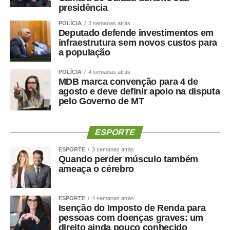
músculo, reduzir gordura visceral, melhorar o
presidência
metabolismo e manter a autonomia.
POLÍCIA
3 semanas atrás
Deputado defende investimentos em
O paciente não deve apenas ficar mais leve. Deve
infraestrutura sem novos custos para
ficar
mais saudável, mais forte e funcionalmente mais
a população
capaz
.
POLÍCIA
4 semanas atrás
MDB marca convenção para 4 de
Por que o músculo influencia
agosto e deve definir apoio na disputa
pelo Governo de MT
a saúde cerebral?
ESPORTE
A relação entre músculo e cérebro é complexa, mas
alguns mecanismos ajudam a explicá-la.
ESPORTE
3 semanas atrás
Quando perder músculo também
ameaça o cérebro
A perda muscular pode piorar a resistência à insulina,
reduzir o gasto energético, aumentar o sedentarismo e
favorecer inflamação crônica. Ao mesmo tempo, fatores
ESPORTE
4 semanas atrás
Isenção do Imposto de Renda para
como hipertensão, diabetes, apneia do sono e colesterol
pessoas com doenças graves: um
elevado afetam os vasos sanguíneos que irrigam tanto o
direito ainda pouco conhecido