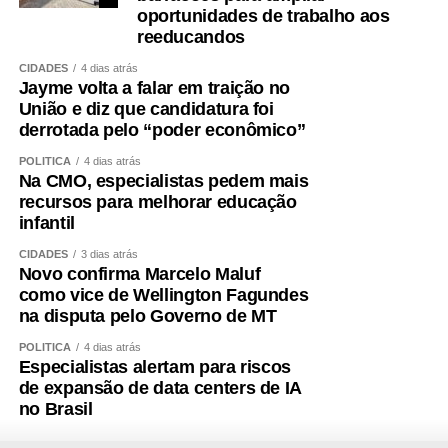
preservar força
oportunidades de trabalho aos
reeducandos
A obesidade sarcopênica mostra por que o cuidado não
CIDADES
4 dias atrás
Jayme volta a falar em traição no
pode ser fragmentado. Peso, metabolismo, coração,
União e diz que candidatura foi
músculo e cérebro fazem parte do mesmo sistema.
derrotada pelo “poder econômico”
Entendemos que o acompanhamento precisa ir além da
POLÍTICA
4 dias atrás
Na CMO, especialistas pedem mais
balança. Avaliamos composição corporal, força, risco
recursos para melhorar educação
cardiovascular, alimentação, sono, rotina e capacidade
infantil
funcional para construir estratégias verdadeiramente
individualizadas.
CIDADES
3 dias atrás
Novo confirma Marcelo Maluf
como vice de Wellington Fagundes
Porque o objetivo não é apenas perder peso. É preservar
na disputa pelo Governo de MT
autonomia, proteger o cérebro, fortalecer o corpo e
construir saúde antes que a doença se manifeste.
POLÍTICA
4 dias atrás
Especialistas alertam para riscos
de expansão de data centers de IA
no Brasil
Saúde não é sorte. É rotina.