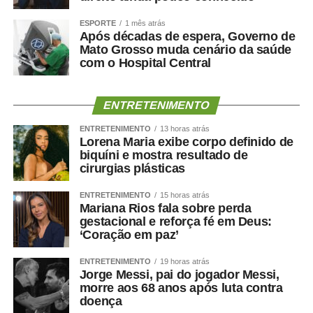
coração quanto o cérebro.
ESPORTE
1 mês atrás
Após décadas de espera, Governo de
Por isso, preservar músculo é muito mais do que uma
Mato Grosso muda cenário da saúde
questão estética. É uma estratégia de proteção
com o Hospital Central
metabólica, cardiovascular, funcional e possivelmente
cognitiva.
ENTRETENIMENTO
Como enfrentar
ENTRETENIMENTO
13 horas atrás
Lorena Maria exibe corpo definido de
cientificamente esse problema
biquíni e mostra resultado de
cirurgias plásticas
?
ENTRETENIMENTO
15 horas atrás
Mariana Rios fala sobre perda
gestacional e reforça fé em Deus:
‘Coração em paz’
O primeiro passo é avaliar mais do que o peso.
Circunferência abdominal, composição corporal, força de
ENTRETENIMENTO
19 horas atrás
Jorge Messi, pai do jogador Messi,
preensão, velocidade da marcha, capacidade funcional e
morre aos 68 anos após luta contra
exames cardiometabólicos ajudam a identificar riscos que
doença