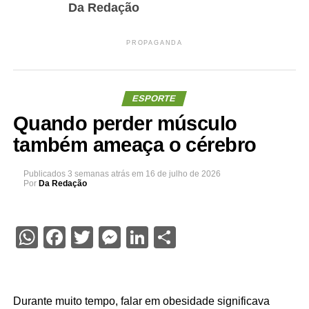
Da Redação
PROPAGANDA
ESPORTE
Quando perder músculo
também ameaça o cérebro
Publicados
3 semanas atrás
em
16 de julho de 2026
Por
Da Redação
WhatsApp
Facebook
Twitter
Messenger
LinkedIn
Share
Durante muito tempo, falar em obesidade significava