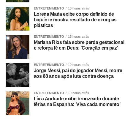
O que a ciência mostra :
ENTRETENIMENTO
13 horas atrás
Lorena Maria exibe corpo definido de
biquíni e mostra resultado de cirurgias
plásticas
Um grande estudo publicado na revista
Clinical
ENTRETENIMENTO
15 horas atrás
Nutrition
avaliou dados de centenas de milhares de
Mariana Rios fala sobre perda gestacional
pessoas e analisou a relação entre composição corporal,
e reforça fé em Deus: ‘Coração em paz’
força muscular e desenvolvimento de demência.
ENTRETENIMENTO
19 horas atrás
Os resultados mostraram que tanto a sarcopenia isolada
Jorge Messi, pai do jogador Messi, morre
quanto a obesidade sarcopênica estavam associadas a
aos 68 anos após luta contra doença
um risco maior de declínio cognitivo. Um dos achados
mais relevantes foi a importância da
força de preensão
ENTRETENIMENTO
19 horas atrás
manual
, medida por dinamometria.
Lívia Andrade exibe bronzeado durante
férias na Espanha: ‘Viva cada momento’
Quanto menor a força e quanto maior sua redução ao
longo dos anos ,maior foi o risco observado.
Isso reforça uma mudança importante na forma de avaliar