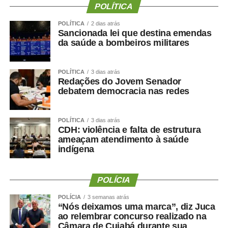
a saúde:
Não basta saber quanto peso uma pessoa
POLÍTICA
perdeu. Precisamos saber quanto músculo e quanta
POLÍTICA
2 dias atrás
força ela conseguiu preservar.
Sancionada lei que destina emendas
da saúde a bombeiros militares
Emagrecer , nem sempre
significa melhorar a saúde ?
POLÍTICA
3 dias atrás
Redações do Jovem Senador
debatem democracia nas redes
POLÍTICA
3 dias atrás
Uma perda de peso mal conduzida pode incluir perda
CDH: violência e falta de estrutura
significativa de massa muscular, principalmente em
ameaçam atendimento à saúde
indígena
pessoas mais velhas, sedentárias, submetidas a dietas
muito restritivas ou a tratamentos sem acompanhamento
adequado.
POLÍCIA
Mesmo com o avanço dos medicamentos para
POLÍCIA
3 semanas atrás
“Nós deixamos uma marca”, diz Juca
obesidade, o objetivo não deve ser apenas reduzir o
ao relembrar concurso realizado na
número na balança. O tratamento precisa preservar
Câmara de Cuiabá durante sua