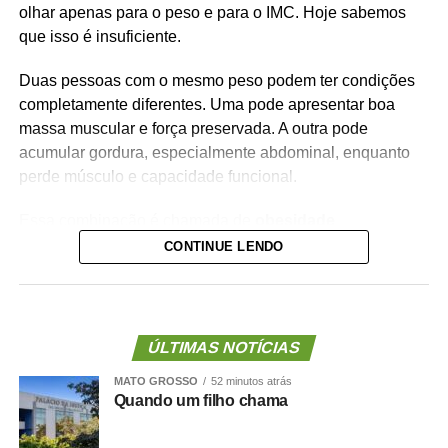
olhar apenas para o peso e para o IMC. Hoje sabemos
que isso é insuficiente.
Duas pessoas com o mesmo peso podem ter condições
completamente diferentes. Uma pode apresentar boa
massa muscular e força preservada. A outra pode
acumular gordura, especialmente abdominal, enquanto
perde músculo e capacidade funcional.
Essa combinação é chamada de
obesidade
sarcopênica
.
CONTINUE LENDO
Ela reúne dois problemas importantes: excesso de
gordura corporal e redução da massa ou da força
muscular. Além de aumentar o risco de fragilidade,
ÚLTIMAS NOTÍCIAS
quedas, diabetes e doenças cardiovasculares, novas
MATO GROSSO
52 minutos atrás
evidências mostram que essa condição também pode
Quando um filho chama
estar associada a maior risco de demência.