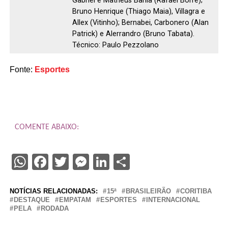
Gabriel e Matheus Bahia (Rafael Borré);
Bruno Henrique (Thiago Maia), Villagra e
Allex (Vitinho); Bernabei, Carbonero (Alan
Patrick) e Alerrandro (Bruno Tabata).
Técnico: Paulo Pezzolano
Fonte:
Esportes
COMENTE ABAIXO:
WhatsApp
Facebook
Twitter
Messenger
LinkedIn
Share
NOTÍCIAS RELACIONADAS:
15ª
BRASILEIRÃO
CORITIBA
DESTAQUE
EMPATAM
ESPORTES
INTERNACIONAL
PELA
RODADA