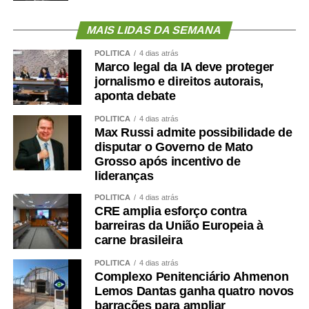
o IMC isolado não mostra.
MAIS LIDAS DA SEMANA
O treinamento de força deve ocupar posição central.
Caminhar é importante, mas pode não ser suficiente para
POLÍTICA
4 dias atrás
preservar ou recuperar massa muscular. Exercícios
Marco legal da IA deve proteger
resistidos, progressivos e individualizados são
jornalismo e direitos autorais,
aponta debate
fundamentais.
POLÍTICA
4 dias atrás
A alimentação também precisa garantir quantidade
Max Russi admite possibilidade de
adequada de proteínas e energia, distribuídas ao longo
disputar o Governo de Mato
do dia e ajustadas à idade, função renal, rotina e
Grosso após incentivo de
lideranças
condição clínica.
POLÍTICA
4 dias atrás
Além disso, é essencial tratar fatores que aceleram a
CRE amplia esforço contra
perda muscular e o envelhecimento vascular, como
barreiras da União Europeia à
carne brasileira
sedentarismo, diabetes, hipertensão, alterações do sono,
tabagismo e obesidade visceral.
POLÍTICA
4 dias atrás
Complexo Penitenciário Ahmenon
Envelhecer bem ,exige
Lemos Dantas ganha quatro novos
barracões para ampliar