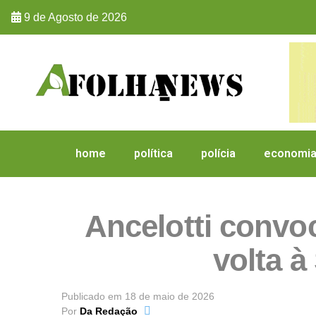
9 de Agosto de 2026
home
política
polícia
economi
Ancelotti convo
volta à
Publicado em
18 de maio de 2026
Por
Da Redação