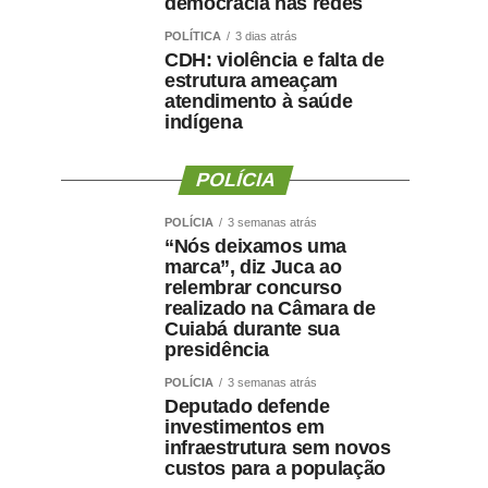
democracia nas redes
POLÍTICA
3 dias atrás
CDH: violência e falta de
estrutura ameaçam
atendimento à saúde
indígena
POLÍCIA
POLÍCIA
3 semanas atrás
“Nós deixamos uma
marca”, diz Juca ao
relembrar concurso
realizado na Câmara de
Cuiabá durante sua
presidência
POLÍCIA
3 semanas atrás
Deputado defende
investimentos em
infraestrutura sem novos
custos para a população