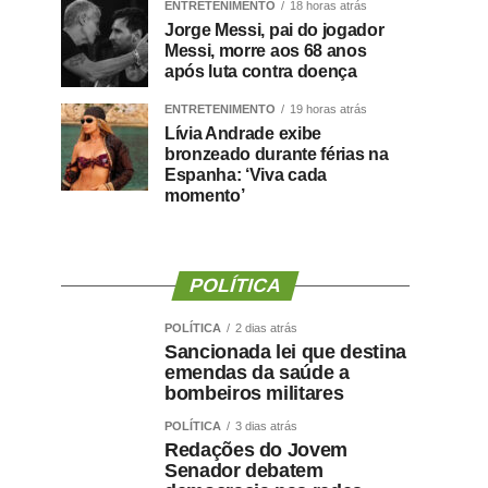
ENTRETENIMENTO
18 horas atrás
Jorge Messi, pai do jogador
Messi, morre aos 68 anos
após luta contra doença
ENTRETENIMENTO
19 horas atrás
Lívia Andrade exibe
bronzeado durante férias na
Espanha: ‘Viva cada
momento’
POLÍTICA
POLÍTICA
2 dias atrás
Sancionada lei que destina
emendas da saúde a
bombeiros militares
POLÍTICA
3 dias atrás
Redações do Jovem
Senador debatem