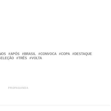
r
In
re
NOS
APÓS
BRASIL
CONVOCA
COPA
DESTAQUE
SELEÇÃO
TRÊS
VOLTA
PROPAGANDA