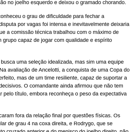
são no joelho esquerdo e deixou o gramado chorando.
econheceu o grau de dificuldade para fechar a
isputa por vagas foi intensa e inevitavelmente deixaria
u que a comissão técnica trabalhou com o máximo de
 grupo capaz de jogar com qualidade e espírito
 busca uma seleção idealizada, mas sim uma equipe
 Na avaliação de Ancelotti, a conquista de uma Copa do
eito, mas de um time resiliente, capaz de suportar a
decisivos. O comandante ainda afirmou que não tem
ar pelo título, embora reconheça o peso da expectativa
aram fora da relação final por questões físicas. Os
ar de grau 4 na coxa direita, e Rodrygo, que se
o cruzado anterior e do menisco do joelho direito, não