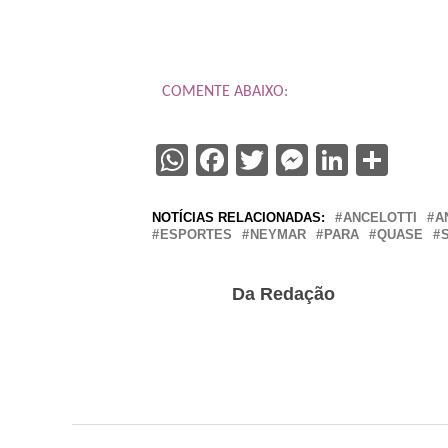
COMENTE ABAIXO:
WhatsApp
Facebook
Twitter
Messenge
Linked
Sha
NOTÍCIAS RELACIONADAS:
ANCELOTTI
A
ESPORTES
NEYMAR
PARA
QUASE
Da Redação