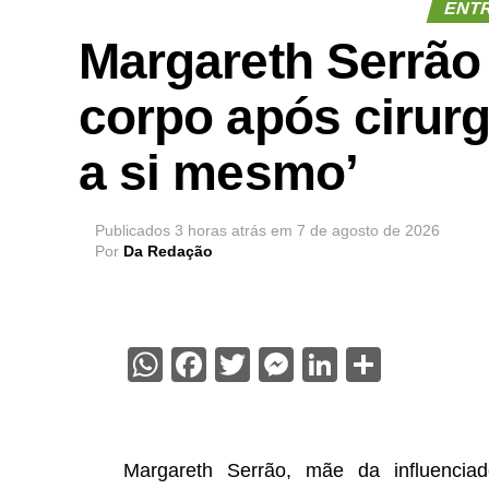
ENT
Margareth Serrão 
corpo após cirurg
a si mesmo’
Publicados
3 horas atrás
em
7 de agosto de 2026
Por
Da Redação
WhatsApp
Facebook
Twitter
Messenger
LinkedIn
Share
Margareth Serrão, mãe da influencia