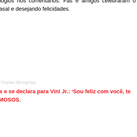
logios nos comentários. Fãs e amigos celebraram o
sal e desejando felicidades.
irginia (@virginia)
s e se declara para Vini Jr.: ‘Sou feliz com você, te
AMOSOS
.