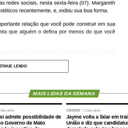
s redes sociais, nesta sexta-feira (07). Margareth
téticos recentemente, e, exibiu sua boa forma.
portante relação que você pode construir em sua
rmita que alguém o defina por menos do que você
outros, mas no respeito e no cuidado que você
as, vão ser felizes
e brindar a vida
TINUE LENDO
declarou. Confira abaixo:
MAIS LIDAS DA SEMANA
 dias atrás
CIDADES
2 dias atrás
i admite possibilidade de
Jayme volta a falar em tra
 o Governo de Mato
União e diz que candidatur