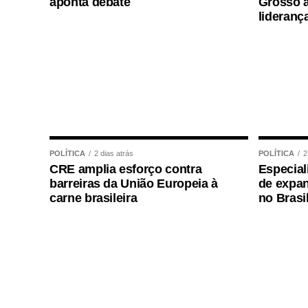
aponta debate
Grosso a
lideranç
Um post compartilhado por Margareth Pimen
O post
Margareth Serrão faz reflexão e 
si mesmo’
apareceu primeiro em
TOP F
POLÍTICA
2 dias atrás
POLÍTICA
2
CRE amplia esforço contra
Especial
barreiras da União Europeia à
de expan
carne brasileira
no Brasi
TOP FAMOSOS
COMENTE ABAIXO:
WhatsApp
Facebook
Twitter
Messenger
LinkedIn
Share