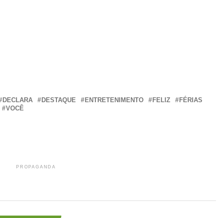
r
In
re
DECLARA
DESTAQUE
ENTRETENIMENTO
FELIZ
FÉRIAS
VOCÊ
PROPAGANDA