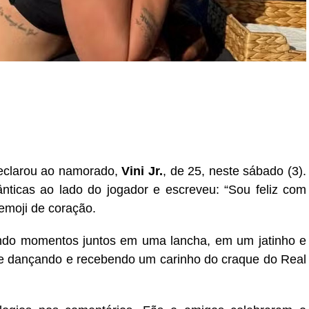
r
In
re
declarou ao namorado,
Vini Jr.
, de 25, neste sábado (3).
ânticas ao lado do jogador e escreveu: “Sou feliz com
moji de coração.
tindo momentos juntos em uma lancha, em um jatinho e
ge dançando e recebendo um carinho do craque do Real