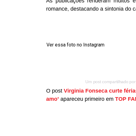
As publicações renderam muitos e
romance, destacando a sintonia do ca
Ver essa foto no Instagram
Um post compartilhado por V
O post
Virginia Fonseca curte féria
amo’
apareceu primeiro em
TOP F