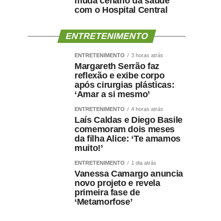
muda cenário da saúde
com o Hospital Central
ENTRETENIMENTO
ENTRETENIMENTO
3 horas atrás
Margareth Serrão faz
reflexão e exibe corpo
após cirurgias plásticas:
‘Amar a si mesmo’
ENTRETENIMENTO
4 horas atrás
Laís Caldas e Diego Basile
comemoram dois meses
da filha Alice: ‘Te amamos
muito!’
ENTRETENIMENTO
1 dia atrás
Vanessa Camargo anuncia
novo projeto e revela
primeira fase de
‘Metamorfose’