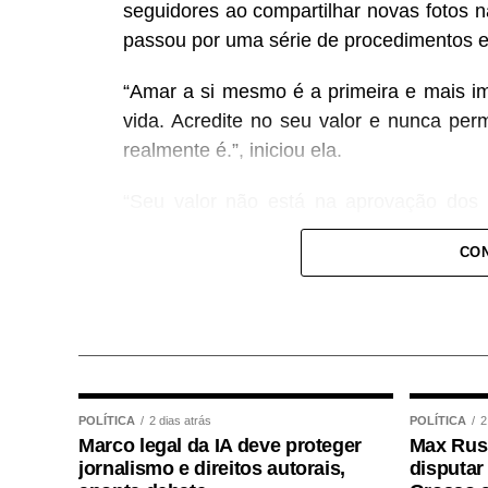
seguidores ao compartilhar novas fotos na
passou por uma série de procedimentos es
“Amar a si mesmo é a primeira e mais im
vida. Acredite no seu valor e nunca pe
realmente é.”, iniciou ela.
“Seu valor não está na aprovação dos 
dedica a si mesmo…. fica a dica amig
CON
#”VIVER É DIFERENTE DE ESTÁ VIVO!””, 
POLÍTICA
2 dias atrás
POLÍTICA
2
Ver essa foto no Instagram
Marco legal da IA deve proteger
Max Russ
jornalismo e direitos autorais,
disputar