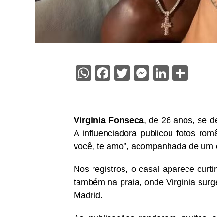
WhatsApp
Facebook
Twitter
Messenge
Linked
Sha
Virginia Fonseca
, de 26 anos, se 
A influenciadora publicou fotos rom
você, te amo”, acompanhada de um e
Nos registros, o casal aparece cur
também na praia, onde Virginia sur
Madrid.