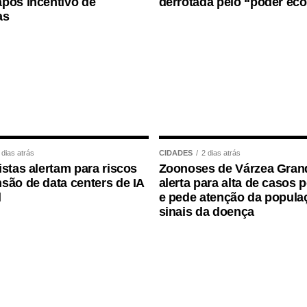
pós incentivo de
derrotada pelo “poder ec
as
ta Serrão (@margareth_serrao)
exibe corpo após cirurgias plásticas: ‘Amar a
AMOSOS
.
 dias atrás
CIDADES
2 dias atrás
istas alertam para riscos
Zoonoses de Várzea Gran
são de data centers de IA
alerta para alta de casos 
l
e pede atenção da popula
sinais da doença