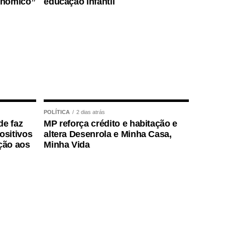
onômico”
educação infantil
POLÍTICA
2 dias atrás
de faz
MP reforça crédito e habitação e
positivos
altera Desenrola e Minha Casa,
ção aos
Minha Vida